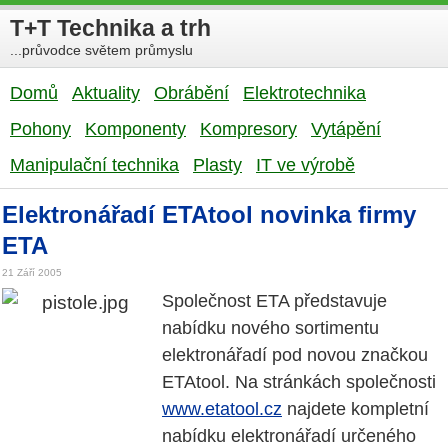
T+T Technika a trh
...průvodce světem průmyslu
Domů
Aktuality
Obrábění
Elektrotechnika
Pohony
Komponenty
Kompresory
Vytápění
Manipulační technika
Plasty
IT ve výrobě
Elektronářadí ETAtool novinka firmy
ETA
21 Září 2005
Společnost ETA představuje
nabídku nového sortimentu
elektronářadí pod novou značkou
ETAtool. Na stránkách společnosti
www.etatool.cz
najdete kompletní
nabídku elektronářadí určeného