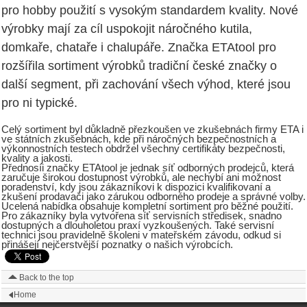
pro hobby použití s vysokým standardem kvality. Nové
výrobky mají za cíl uspokojit náročného kutila,
domkaře, chataře i chalupáře. Značka ETAtool pro
rozšířila sortiment výrobků tradiční české značky o
další segment, při zachování všech výhod, které jsou
pro ni typické.
Celý sortiment byl důkladně přezkoušen ve zkušebnách firmy ETA i
ve státních zkušebnách, kde při náročných bezpečnostních a
výkonnostních testech obdržel všechny certifikáty bezpečnosti,
kvality a jakosti.
Přednosíi značky ETAtool je jednak síť odborných prodejců, která
zaručuje širokou dostupnost výrobků, ale nechybí ani možnost
poradenství, kdy jsou zákazníkovi k dispozici kvalifikovaní a
zkušení prodavači jako zárukou odborného prodeje a správné volby.
Ucelená nabídka obsahuje kompletní sortiment pro běžné použití.
Pro zákazníky byla vytvořena síť servisních středisek, snadno
dostupných a dlouholetou praxí vyzkoušených. Také servisní
technici jsou pravidelně školeni v mateřském závodu, odkud si
přinášejí nejčerstvější poznatky o našich výrobcích.
Back to the top
Home