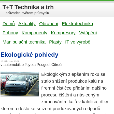
T+T Technika a trh
...průvodce světem průmyslu
Domů
Aktuality
Obrábění
Elektrotechnika
Pohony
Komponenty
Kompresory
Vytápění
Manipulační technika
Plasty
IT ve výrobě
Ekologické pohledy
13 Březen 2008
v automobilce Toyota Peugeot Citroën
Ekologickým zlepšením roku se
stalo snížení produkce kalů na
firemní čističce přidáním dalšího
procesu čištění a následným
zpracováním kalů v kalolisu, díky
kterému došlo ke snížení produkovaných odpadů.