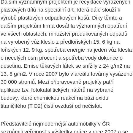
Dalším významným projektem je recyklace vyřazených
plastových dílů na speciální drť, která dále slouží k
výrobě plastových odpadkových košů. Díky těmto a
dalším projektům firma dosáhla významných opatření
ve všech oblastech: množství produkovaných odpadů
na vyrobený vůz kleslo z předloňských 15, 6 kg na
loňských 12, 9 kg, spotřeba energie na jeden vůz klesla
o necelých osm procent a spotřeba vody dokonce o
desetinu. Emise těkavých látek se snížily z 24 g/m2 na
13, 8 g/m2. V roce 2007 bylo v areálu továrny vysázeno
30 000 stromů. Mezi připravované projekty patří
aplikace tzv. fotokatalitických nátěrů na vybrané
budovy, které chemickou reakcí na bázi oxidu
titaničitého (TiO2) čistí ovzduší od nečistot.
Představitelé nejmodernější automobilky v ČR
seznámili veřejnost s výsledky práce v roce 2007 a se