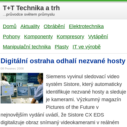
T+T Technika a trh
...průvodce světem průmyslu
Domů
Aktuality
Obrábění
Elektrotechnika
Pohony
Komponenty
Kompresory
Vytápění
Manipulační technika
Plasty
IT ve výrobě
Digitální ostraha odhalí nezvané hosty
08 Prosinec 2006
Siemens vyvinul sledovací video
systém Sistore, který automaticky
identifikuje nezvané hosty a sleduje
je kamerami. Výzkumný magazín
Pictures of the Future v
nejnovějším vydání uvádí, že Sistore CX EDS
digitalizuje obraz snímaný videokamerami v reálném