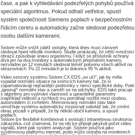
čase, a pak k vyhledávání podezřelých pohybů používá
speciální algoritmus. Pokud odhalí vetřelce, spustí
systém společnosti Siemens poplach v bezpečnostním
řídicím centru a automaticky začne sledovat podezřelou
osobu dalšími kamerami.
Sistore může snížit zátěž ostrahy, která dnes musí zároveň
sledovat hned několik monitorů. Studie prokázaly, že větší množství
obrazů způsobuje únavu organismu. I když se příslušník ochrany
dívá jen na dva monitory s automatickým přepínáním kamery,
nezvládne po 12 minutách sledovat téměř polovinu všech aktivit na
obrazovkách. Po 22 minutách je to dokonce 95 % aktivit.
Video senzory systému Sistore CX EDS „se učí“, jak by měla
vypadat normální situace na snímcích kamery tak, že si
zapamatovávají nejčastější podmínky v rámci specifické doby. Poté
„ignorují“ normální stav a zaměří se na odchylky. EDS také pracuje
s algoritmy pro vyjímání vlastností a upravitelné parametry
(například velikost a rychlost) mu pomáhají rozlišit mezi osobou,
automobilem či zvířetem. Memorovaný normální stav také
umožňuje systému automaticky rozpoznat sabotáž tak, že změní
obraz pozadí v případě, že by někdo otočil kameru, a spustí
poplach.
Sistore lze flexibilně kombinovat s existující intranetovou strukturou
zákazníka, což znamená, že na něj lze připojit jakýkoli počet video
signálů, které pak systém analyzuje. Sistore používá jako
systémovou platformu internet, proto může ostraha na monitorech