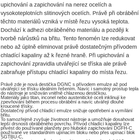
upichování a zapichování na nerez ocelích a
vysokoteplotních slitinových ocelích. Právě při obrábění
těchto materiálů vzniká v místě řezu vysoká teplota.
Dochází k adhezi obráběného materiálu a později k
tvorbě nárůstků na břitu. Tento fenomén lze redukovat
nebo až úplně eliminovat právě dostatečným přívodem
chladící kapaliny až k řezné hraně. Při upichování a
zapichování zpravidla utvářející se tříska ale právě
zabraňuje přístupu chladící kapaliny do místa řezu.
Právě zde je nová destička DGNC s přívodem emulze až pod
utvářející se třísku ideálním řešením. Navíc i samotný prostup tepla
do nástroje je snižován vnitřně chlazenou destičkou.
Materiály jako titan, inconel nebo austenitické oceli inklinují ke
zpevňování během procesu obrábění a navíc utvářejí dlouhé
kroucené třísky.
Dostatečný přívod chladící emulze snižuje opotřebení a vymílání
břitu.
To samozřejmě zvyšuje životnost nástroje a umožňuje dosahovat
lepší drsnosti obráběného povrchu. Přívod chladící kapaliny lze
přivést do používané planžety pro hluboké zapichování DGFH-C
používané ve standardním upínacím bloku nebo přes upínací blok
SGTBU-C,