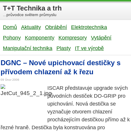
T+T Technika a trh
...průvodce světem průmyslu
Domů
Aktuality
Obrábění
Elektrotechnika
Pohony
Komponenty
Kompresory
Vytápění
Manipulační technika
Plasty
IT ve výrobě
DGNC – Nové upichovací destičky s
přívodem chlazení až k řezu
09 Únor 2006
ISCAR představuje upgrade svých
původních destiček DO-GRIP pro
upichování. Nová destička se
vyznačuje otvorem chlazení
procházejícím destičkou přímo až k
řezné hraně. Destička byla konstruována pro