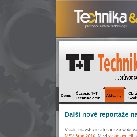
Časopis T+T
Obrá
Domů
Aktuality
Technika a trh
Svař
Další
nové reportáže n
Všichni návštěvníci technické webové
MSV Brno 2010
. Mezi
vystavovateli
, 