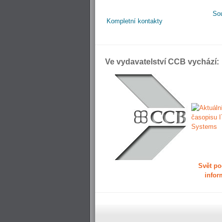
So
Kompletní kontakty
Ve vydavatelství CCB vychází:
Svět po
infor