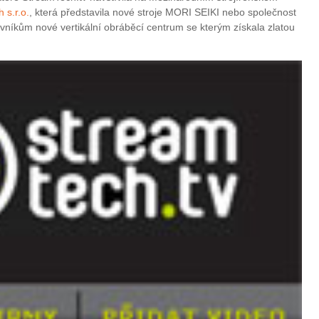
 s.r.o.
, která představila nové stroje MORI SEIKI nebo společnost
těvníkům nové vertikální obráběcí centrum se kterým získala zlatou