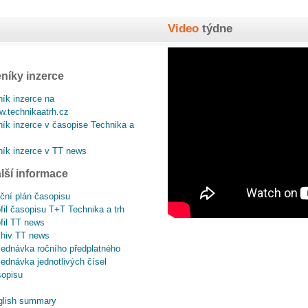
Video
týdne
níky inzerce
ík inzerce na
.technikaatrh.cz
ík inzerce v časopise Technika a
ík inzerce v TT news
lší informace
ční plán časopisu
fil časopisu T+T Technika a trh
fil TT news
chiv TT news
ednávka ročního předplatného
ednávka jednotlivých čísel
sopisu
glish summary