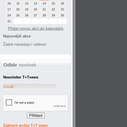
10
11
12
13
14
15
16
17
18
19
20
21
22
23
24
25
26
27
28
29
30
31
Přidat novou akci do kalendáře
Nejnovější akce
Žádné následující události
Odběr
novinek
Newsletter T+Tnews
Zobrazit archiv T+T news