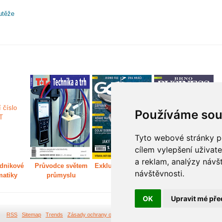
utěže
Používáme sou
Tyto webové stránky po
cílem vylepšení uživat
a reklam, analýzy návš
dnikové
Průvodce světem
Exkluzivně světem
Děláme Brno větší
P
návštěvnosti.
matiky
průmyslu
golfu
m
OK
Upravit mé pře
RSS
Sitemap
Trends
Zásady ochrany osobních údajů
Tvorba webových stránek Br