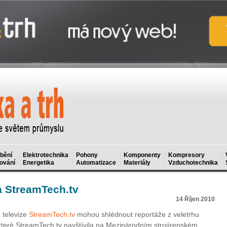
bění
Elektrotechnika
Pohony
Komponenty
Kompresory
ování
Energetika
Automatizace
Materiály
Vzduchotechnika
a StreamTech.tv
14 Říjen 2010
 televize
StreamTech.tv
mohou shlédnout reportáže z veletrhu
které StreamTech.tv navštívila na Mezinárodním strojírenském