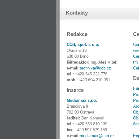
Kontakty
Redakce
Ce
CCB, spol. s r. o.
Cen
Okružní 19
www
638 00 Brno
Cen
šéfredaktor:
Ing. Aleš Vítek
trh
e-mail:
technika@ccb.cz
Cen
tel.:
+420 545 222 776
Da
mob:
+420 604 210 051
Edi
Inzerce
Pro
Mediamax s.r.o.
Pro
Brandlova 9
Ar
702 00 Ostrava
Obj
ředitel:
Dan Koneval
Obj
tel.:
+420 553 810 130
ča
fax:
+420 597 579 159
e-mail:
mediamax@ccb.cz
En