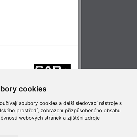
bory cookies
užívají soubory cookies a další sledovací nástroje s
elského prostředí, zobrazení přizpůsobeného obsahu
těvnosti webových stránek a zjištění zdroje
říjemné cestování
Technologie pro
ěstskou dopravou
inovaci