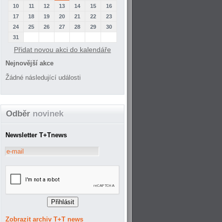
10
11
12
13
14
15
16
17
18
19
20
21
22
23
24
25
26
27
28
29
30
31
Přidat novou akci do kalendáře
Nejnovější akce
Žádné následující události
Odběr
novinek
Newsletter T+Tnews
Zobrazit archiv T+T news