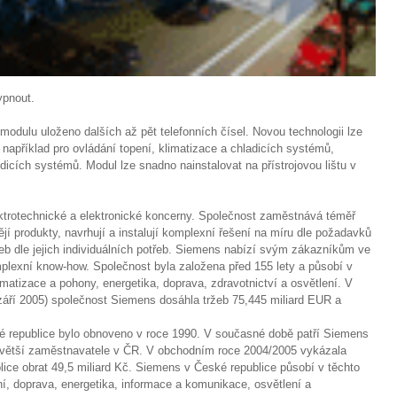
ypnout.
modulu uloženo dalších až pět telefonních čísel. Novou technologii lze
například pro ovládání topení, klimatizace a chladicích systémů,
dicích systémů. Modul lze snadno nainstalovat na přístrojovou lištu v
ektrotechnické a elektronické koncerny. Společnost zaměstnává téměř
ějí produkty, navrhují a instalují komplexní řešení na míru dle požadavků
žeb dle jejich individuálních potřeb. Siemens nabízí svým zákazníkům ve
plexní know-how. Společnost byla založena před 155 lety a působí v
atizace a pohony, energetika, doprava, zdravotnictví a osvětlení. V
září 2005) společnost Siemens dosáhla tržeb 75,445 miliard EUR a
 republice bylo obnoveno v roce 1990. V současné době patří Siemens
jvětší zaměstnavatele v ČR. V obchodním roce 2004/2005 vykázala
ice obrat 49,5 miliard Kč. Siemens v České republice působí v těchto
ní, doprava, energetika, informace a komunikace, osvětlení a