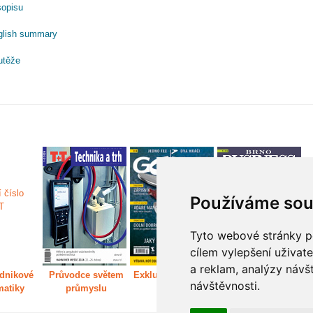
sopisu
glish summary
utěže
Používáme sou
Tyto webové stránky po
cílem vylepšení uživat
a reklam, analýzy návš
dnikové
Průvodce světem
Exkluzivně světem
Děláme Brno větší
P
návštěvnosti.
matiky
průmyslu
golfu
m