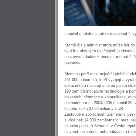
mobilního telefonu zařízení zapnout či v
Kromě čísla administrátora může být do 
využít v obytných i veřejných budovách, 
nouzových dodávek energie, motorů či ří
rozváděči.
Siemens patří mezi největší globální el
461.000 odborníků, kteří vyvíjejí a vyráb
zákazníků a nabízejí širokou paletu slu
190 zemích inovativní technologie a kom
oblastech informace a komunikace, autom
obchodním roce 2004/2005 (skončil 30. 
čistého zisku 3,058 miliardy EUR.
Zastoupení společnosti Siemens v České
s více než 14.000 zaměstnanci mezi ne
skupina podniků Siemens v České republ
hlavních oblastech: automatizace a říze