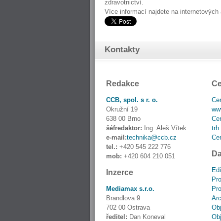
zdravotnictví.
Více informací najdete na internetovýc
Kontakty
Redakce
Ce
CCB, spol. s r. o.
Cen
Okružní 19
www
638 00 Brno
Cen
šéfredaktor:
Ing. Aleš Vítek
trh
e-mail:
technika@ccb.cz
Cen
tel.:
+420 545 222 776
Da
mob:
+420 604 210 051
Edi
Inzerce
Pro
Mediamax s.r.o.
Pro
Brandlova 9
Ar
702 00 Ostrava
Obj
ředitel:
Dan Koneval
Obj