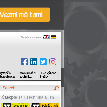
Google překladač:
Vytápění
Manipulační
IT ve výrobě
Stavebnictví
technika
Služby
Časopis
T+T Technika a Trh