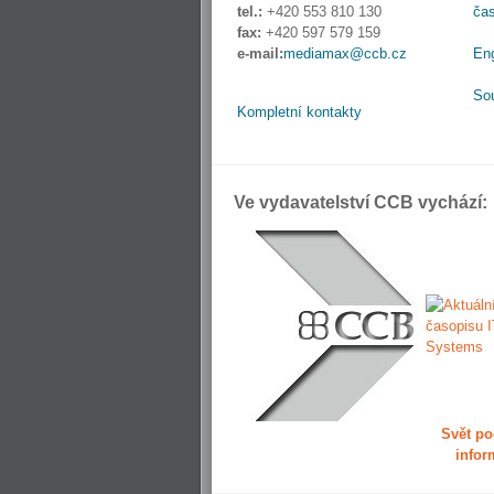
tel.:
+420 553 810 130
ča
fax:
+420 597 579 159
e-mail:
mediamax@ccb.cz
En
So
Kompletní kontakty
Ve vydavatelství CCB vychází:
Svět po
infor