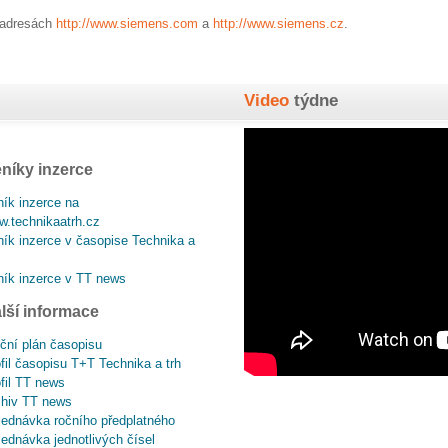
h adresách
http://www.siemens.com
a
http://www.siemens.cz
.
Video
týdne
níky inzerce
ík inzerce na
.technikaatrh.cz
ík inzerce v časopise Technika a
ík inzerce v TT news
lší informace
ční plán časopisu
fil časopisu T+T Technika a trh
fil TT news
chiv TT news
ednávka ročního předplatného
ednávka jednotlivých čísel