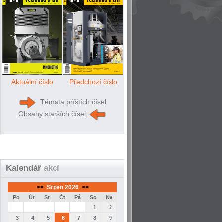
Aktuální číslo
Předchozí číslo
Témata příštích čísel
Obsahy starších čísel
Kalendář
akcí
<<
Srpen 2026
>>
Po
Út
St
Čt
Pá
So
Ne
1
2
3
4
5
6
7
8
9