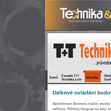
Časopis T+T
Obrá
Domů
Aktuality
Technika a trh
Svař
Dálkové
ovládání budov
Společnost Siemens nabízí modul 
zařízení. Přístroj funguje na báz