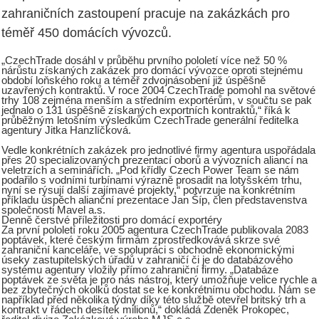
zahraničních zastoupení pracuje na zakázkách pro
téměř 450 domácích vývozců.
„CzechTrade dosáhl v průběhu prvního pololetí více než 50 %
nárůstu získaných zakázek pro domácí vývozce oproti stejnému
období loňského roku a téměř zdvojnásobení již úspěšně
uzavřených kontraktů. V roce 2004 CzechTrade pomohl na světové
trhy 108 zejména menším a středním exportérům, v součtu se pak
jednalo o 131 úspěšně získaných exportních kontraktů,“ říká k
průběžným letošním výsledkům CzechTrade generální ředitelka
agentury Jitka Hanzlíčková.
Vedle konkrétních zakázek pro jednotlivé firmy agentura uspořádala
přes 20 specializovaných prezentací oborů a vývozních aliancí na
veletrzích a seminářích. „Pod křídly Czech Power Team se nám
podařilo s vodními turbínami výrazně prosadit na lotyšském trhu,
nyní se rýsují další zajímavé projekty,“ potvrzuje na konkrétním
příkladu úspěch alianční prezentace Jan Šíp, člen představenstva
společnosti Mavel a.s.
Denně čerstvé příležitosti pro domácí exportéry
Za první pololetí roku 2005 agentura CzechTrade publikovala 2083
poptávek, které českým firmám zprostředkovává skrze své
zahraniční kanceláře, ve spolupráci s obchodně ekonomickými
úseky zastupitelských úřadů v zahraničí či je do databázového
systému agentury vložily přímo zahraniční firmy. „Databáze
poptávek ze světa je pro nás nástroj, který umožňuje velice rychle a
bez zbytečných okolků dostat se ke konkrétnímu obchodu. Nám se
například před několika týdny díky této službě otevřel britský trh a
kontrakt v řádech desítek milionů,“ dokládá Zdeněk Prokopec,