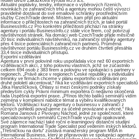
ředitel divize Zakázková výroba MJS a.s.
Aktuální poptávky, tendry, informace o výběrových řízeních,
novinkách ze zahraničních trhů a agentury mohou čeští vývozci
pravidelně dostávat do své emailové schránky prostřednictvím
služby CzechTrade denně. Místem, kam přijít pro aktuální
informace o příležitostech na zahraničních trzích, je také portál
BusinessInfo.cz Pro konkrétní příležitosti přichází na stránky
agentury i portálu BusinessInfo.cz stále více firem, což potvrzují
návštěvnosti stránek. Na domácí web CzechTrade přijde měsíčně
20 tisíc individuálních návštěvníků, na zahraniční stránky agentury
přes 4 tisíce potenciálních zahraničních partnerů. Průměrná
návštěvnost portálu BusinessInfo.cz ve druhém čtvrtletí přesáhla
33,4 tisíce individuálních přístupů.
Exportní vzdělávání
Agentura v první polovině roku uspořádala více než 60 exportních
vzdělávacích akcí, z toho polovinu vlastních, jichž se zúčastnilo
celkem 694 osob z 383 firem a polovinu ve spolupráci s partnery v
regionech. „Právě akce v regionech České republiky a individuální
tréninky ve firmách chceme v plánu exportního vzdělávání pro
druhé pololetí akcentovat,“ říká ke vzdělávání exportních specialistů
Jitka Hanzlíčková. Ohlasy si mezi českými podniky získaly
především cykly Právní minimum exportéra či nedávno skončená
řada Úspěšná exportní praxe. „Přínos těchto balíků seminářů vidím
zejména v komplexní nabídce témat a výběru kvalifikovaných
lektorů. Vzdělávací kurzy agentury o businessu v zahraničí z
různých pohledů považujeme za účelně provázané a věcné,“ říká
Romana Jansová z Pivovaru Náchod, jedné ze společností, které
specializovaných seminářů CzechTrade využívají opakovaně.
Své zájemce nachází také roční e-learningový distanční studijní
program International Trade Specialist pod vedením irských lektorů.
„Třešničkou na dortu“ zůstává manažerský program MBA in
International Business, který je připravován ve spolupráci agentury