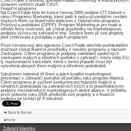
CzechTrade s britskou Sheffield Hallam University a Masarykovým
ústavem vyšších studií ČVUT.
Finanční programy
Na CzechTrade bylo do konce června 2005 podáno 177 žádostí v
rámci Programu Marketing, který patří k nejvyužívanějším cestám
českých firem za finančními dotacemi z Operačního programu
Průmysl a podnikání (OPPP). Program Marketing je pro malé a
střední firmy možností, jak získat prostředky na marketingovou
podporu vývozu na zahraniční trhy. Šestice firem již své projekty
plně zrelizovala a požádala o jejich proplacení.
První červencový den agentura CzechTrade otevřela podnikatelům
možnost získat finanční prostředky z nového programu s názvem
Zastoupení. Cílem programu je podpora zakládání společných
zastoupení malých a středních podniků v zahraničí, mimo státy EU,
tj. reprezentační kanceláře, která v tomto případě musí být
vytvořená alespoň třemi malými a středními podnikateli.
Sdružením nejméně tří firem a jejich kvalitní marketingové
prezentaci v zahraničí pomáhá od počátku roku program Aliance.
Cílem programu je zvýšení konkurenceschopnosti malých a
středních podnikatelů na zahraničních trzích a to prostřednictvím
podpory mezinárodních marketingových aktivit aliance. V průběhu
první poloviny roku 2005 předložilo své projekty a o finanční
podporu se uchází již 8 sdružení.
Back to the top
Home
Zobrazit klasicky