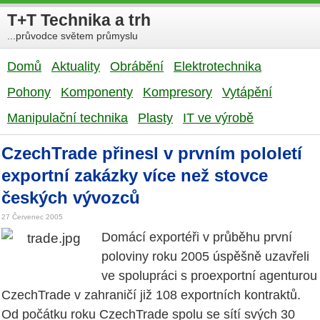
T+T Technika a trh
...průvodce světem průmyslu
Domů
Aktuality
Obrábění
Elektrotechnika
Pohony
Komponenty
Kompresory
Vytápění
Manipulační technika
Plasty
IT ve výrobě
CzechTrade přinesl v prvním pololetí
exportní zakázky více než stovce
českých vývozců
27 Červenec 2005
Domácí exportéři v průběhu první
poloviny roku 2005 úspěšně uzavřeli
ve spolupráci s proexportní agenturou
CzechTrade v zahraničí již 108 exportních kontraktů.
Od počátku roku CzechTrade spolu se sítí svých 30