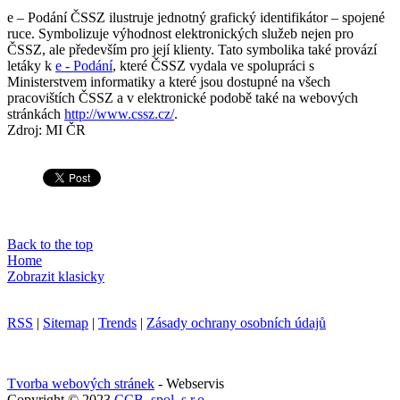
e – Podání ČSSZ ilustruje jednotný grafický identifikátor – spojené
ruce. Symbolizuje výhodnost elektronických služeb nejen pro
ČSSZ, ale především pro její klienty. Tato symbolika také provází
letáky k
e - Podání
, které ČSSZ vydala ve spolupráci s
Ministerstvem informatiky a které jsou dostupné na všech
pracovištích ČSSZ a v elektronické podobě také na webových
stránkách
http://www.cssz.cz/
.
Zdroj: MI ČR
Back to the top
Home
Zobrazit klasicky
RSS
|
Sitemap
|
Trends
|
Zásady ochrany osobních údajů
Tvorba webových stránek
- Webservis
Copyright © 2023
CCB, spol. s r.o.