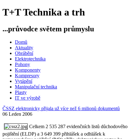
T+T Technika a trh
...průvodce světem průmyslu
Domů
Aktuality
Obrábění
Elektrotechnika
Pohony
Komponenty
Kompresory
Vytápění
Manipulační technika
Plasty
IT ve výrobě
ČSSZ elektronicky přijala už více než 6 milionů dokumentů
06 Leden 2006
Celkem 2 535 287 evidenčních listů důchodového
pojištění (ELDP) a 3 649 399 přihlášek a odhlášek k