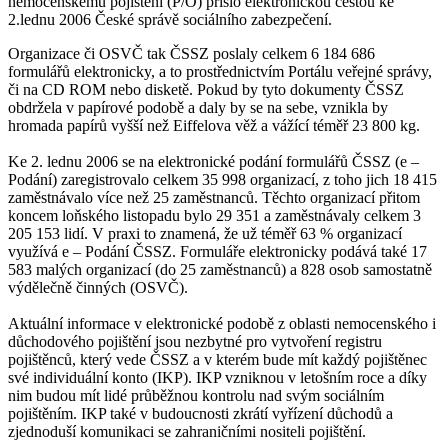
nemocenskému pojištění (P/O) přišlo elektronickou cestou ke
2.lednu 2006 České správě sociálního zabezpečení.
Organizace či OSVČ tak ČSSZ poslaly celkem 6 184 686
formulářů elektronicky, a to prostřednictvím Portálu veřejné správy,
či na CD ROM nebo disketě. Pokud by tyto dokumenty ČSSZ
obdržela v papírové podobě a daly by se na sebe, vznikla by
hromada papírů vyšší než Eiffelova věž a vážící téměř 23 800 kg.
Ke 2. lednu 2006 se na elektronické podání formulářů ČSSZ (e –
Podání) zaregistrovalo celkem 35 998 organizací, z toho jich 18 415
zaměstnávalo více než 25 zaměstnanců. Těchto organizací přitom
koncem loňského listopadu bylo 29 351 a zaměstnávaly celkem 3
205 153 lidí. V praxi to znamená, že už téměř 63 % organizací
využívá e – Podání ČSSZ. Formuláře elektronicky podává také 17
583 malých organizací (do 25 zaměstnanců) a 828 osob samostatně
výdělečně činných (OSVČ).
Aktuální informace v elektronické podobě z oblasti nemocenského i
důchodového pojištění jsou nezbytné pro vytvoření registru
pojištěnců, který vede ČSSZ a v kterém bude mít každý pojištěnec
své individuální konto (IKP). IKP vzniknou v letošním roce a díky
nim budou mít lidé průběžnou kontrolu nad svým sociálním
pojištěním. IKP také v budoucnosti zkrátí vyřízení důchodů a
zjednoduší komunikaci se zahraničními nositeli pojištění.