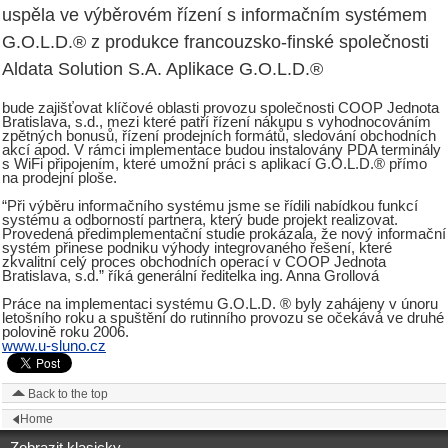
uspěla ve výběrovém řízení s informačním systémem
G.O.L.D.® z produkce francouzsko-finské společnosti
Aldata Solution S.A. Aplikace G.O.L.D.®
bude zajišťovat klíčové oblasti provozu společnosti COOP Jednota
Bratislava, s.d., mezi které patří řízení nákupu s vyhodnocováním
zpětných bonusů, řízení prodejních formátů, sledování obchodních
akcí apod. V rámci implementace budou instalovány PDA terminály
s WiFi připojením, které umožní práci s aplikací G.O.L.D.® přímo
na prodejní ploše.
“Při výběru informačního systému jsme se řídili nabídkou funkcí
systému a odborností partnera, který bude projekt realizovat.
Provedená předimplementační studie prokázala, že nový informační
systém přinese podniku výhody integrovaného řešení, které
zkvalitní celý proces obchodních operací v COOP Jednota
Bratislava, s.d.” říká generální ředitelka ing. Anna Grollová
Práce na implementaci systému G.O.L.D. ® byly zahájeny v únoru
letošního roku a spuštění do rutinního provozu se očekává ve druhé
polovině roku 2006.
www.u-sluno.cz
Back to the top
Home
Zobrazit klasicky