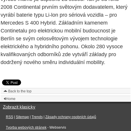
2008 Continental prvním světovým dodavatelem, který
vyrábí baterie typu Li-lon pro sériová vozidla – pro
Mercedes S 400 Hybrid. Základním kamenem
Continetalu pro elektrickou mobilní budoucnost je
Berlín se svým celosvětovým vývojem technologie
elektrického a hybridního pohonu. Okolo 280 vysoce
kvalifikovaných odborníků zde vytváří základy pro
dodržený nového směru individuální mobility.
Back to the top
Home
Zobrazit klasicky
RSS
|
Sitemap
|
Trends
|
Zásady ochrany osobních údajů
Tvorba webových stránek
- Webservis