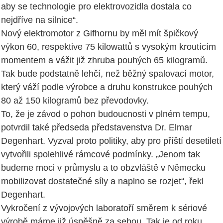
aby se technologie pro elektrovozidla dostala co
nejdříve na silnice“.
Nový elektromotor z Gifhornu by měl mít špičkový
výkon 60, respektive 75 kilowattů s vysokým kroutícím
momentem a vážit již zhruba pouhých 65 kilogramů.
Tak bude podstatně lehčí, než běžný spalovací motor,
který váží podle výrobce a druhu konstrukce pouhých
80 až 150 kilogramů bez převodovky.
To, že je závod o pohon budoucnosti v plném tempu,
potvrdil také předseda představenstva Dr. Elmar
Degenhart. Vyzval proto politiky, aby pro příští desetiletí
vytvořili spolehlivé rámcové podmínky. „Jenom tak
budeme moci v průmyslu a to obzvláště v Německu
mobilizovat dostatečné síly a naplno se rozjet“, řekl
Degenhart.
Vykročení z vývojových laboratoří směrem k sériové
výrobě máme již úspěšně za sebou. Tak je od roku