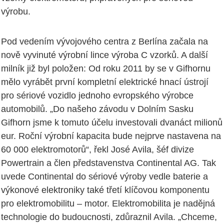
výrobu.
Pod vedením vývojového centra z Berlína začala na
nově vyvinuté výrobní lince výroba C vzorků. A další
milník již byl položen: Od roku 2011 by se v Gifhornu
mělo vyrábět první kompletní elektrické hnací ústrojí
pro sériové vozidlo jednoho evropského výrobce
automobilů. „Do našeho závodu v Dolním Sasku
Gifhorn jsme k tomuto účelu investovali dvanáct milionů
eur. Roční výrobní kapacita bude nejprve nastavena na
60 000 elektromotorů“, řekl José Avila, šéf divize
Powertrain a člen představenstva Continental AG. Tak
uvede Continental do sériové výroby vedle baterie a
výkonové elektroniky také třetí klíčovou komponentu
pro elektromobilitu – motor. Elektromobilita je nadějná
technologie do budoucnosti, zdůraznil Avila. „Chceme,