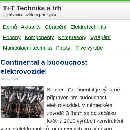
T+T Technika a trh
...průvodce světem průmyslu
Domů
Aktuality
Obrábění
Elektrotechnika
Pohony
Komponenty
Kompresory
Vytápění
Manipulační technika
Plasty
IT ve výrobě
Continental a budoucnost
elektrovozidel
30 Září 2010
Koncern Continental je výborně
připraven pro budoucnost
elektrovozidel. V německém
závodě Gifhorn se od začátku
května 2010 vyrábějí konstrukční
vzorky elektromotorů, připravených pro sériovou