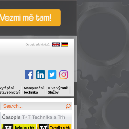
Google překladač:
Vytápění
Manipulační
IT ve výrobě
Stavebnictví
technika
Služby
Časopis
T+T Technika a Trh