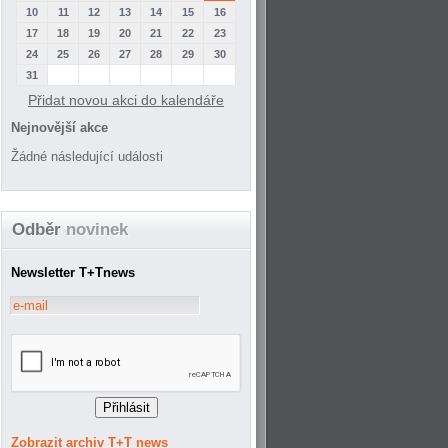
10
11
12
13
14
15
16
17
18
19
20
21
22
23
24
25
26
27
28
29
30
31
Přidat novou akci do kalendáře
Nejnovější akce
Žádné následující události
Odběr
novinek
Newsletter T+Tnews
Zobrazit archiv T+T news