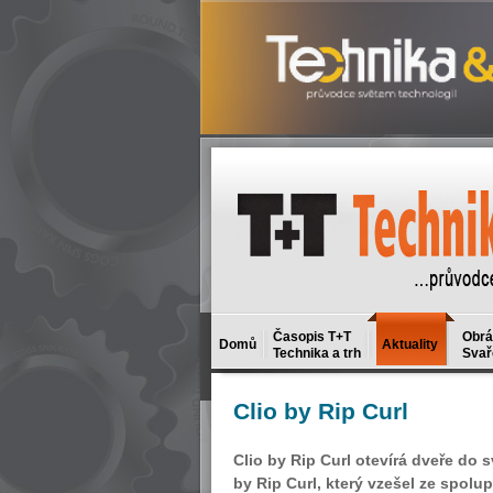
Časopis T+T
Obrá
Domů
Aktuality
Technika a trh
Svař
Clio
by Rip Curl
Clio by Rip Curl otevírá dveře do 
by Rip Curl, který vzešel ze spolu