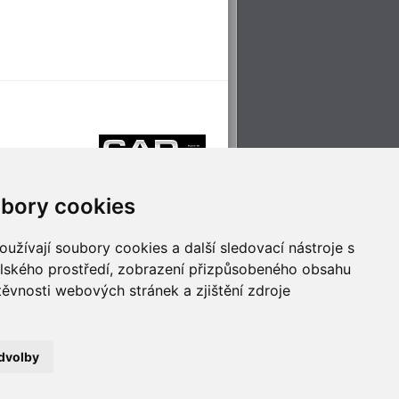
bory cookies
užívají soubory cookies a další sledovací nástroje s
elského prostředí, zobrazení přizpůsobeného obsahu
těvnosti webových stránek a zjištění zdroje
říjemné cestování
Technologie pro
ěstskou dopravou
inovaci
dvolby
no
- Webservis © 2023. Všechna práva vyhrazena.