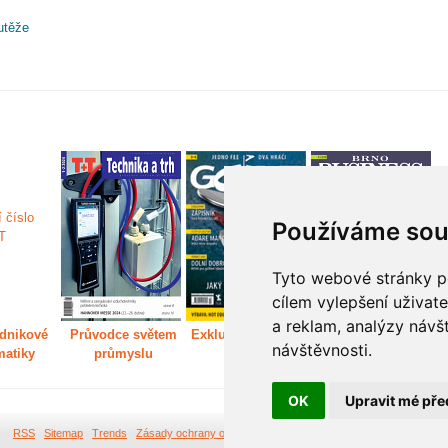
utěže
Používáme sou
Tyto webové stránky po
cílem vylepšení uživat
a reklam, analýzy návš
dnikové
Průvodce světem
Exkluzivně světem
Děláme Brno větší
P
návštěvnosti.
matiky
průmyslu
golfu
m
OK
Upravit mé pře
RSS
Sitemap
Trends
Zásady ochrany osobních údajů
Tvorba webových stránek Br