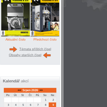
Aktuální číslo
Předchozí číslo
Témata příštích čísel
Obsahy starších čísel
Kalendář
akcí
<<
Srpen 2026
>>
Po
Út
St
Čt
Pá
So
Ne
1
2
3
4
5
6
7
8
9