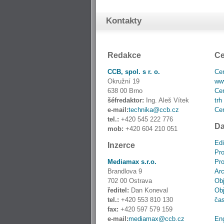
Kontakty
Redakce
Ce
CCB, spol. s r. o.
Cen
Okružní 19
www
638 00 Brno
Cen
šéfredaktor:
Ing. Aleš Vítek
trh
e-mail:
technika@ccb.cz
Cen
tel.:
+420 545 222 776
Da
mob:
+420 604 210 051
Edi
Inzerce
Pro
Mediamax s.r.o.
Pro
Brandlova 9
Ar
702 00 Ostrava
Obj
ředitel:
Dan Koneval
Obj
tel.:
+420 553 810 130
ča
fax:
+420 597 579 159
e-mail:
mediamax@ccb.cz
En