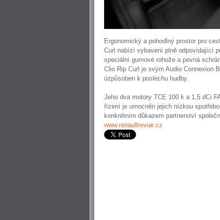
Ergonomický a pohodlný prostor pro cest
Curl nabízí vybavení plně odpovídající 
speciální gumové rohože a pevná schrán
Clio Rip Curl je svým Audio Connexion B
úzpůsoben k poslechu hudby.
Jeho dva motory TCE 100 k a 1,5 dCi FAP
řízení je umocněn jejich nízkou spotřebo
konkrétním důkazem partnerství společnos
www.renaultrevue.cz