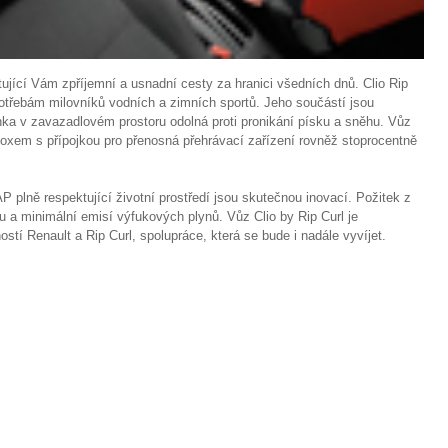
ující Vám zpříjemní a usnadní cesty za hranici všedních dnů. Clio Rip
potřebám milovníků vodních a zimních sportů. Jeho součástí jsou
ka v zavazadlovém prostoru odolná proti pronikání písku a sněhu. Vůz
oxem s přípojkou pro přenosná přehrávací zařízení rovněž stoprocentně
 plně respektující životní prostředí jsou skutečnou inovací. Požitek z
u a minimální emisí výfukových plynů. Vůz Clio by Rip Curl je
tí Renault a Rip Curl, spolupráce, která se bude i nadále vyvíjet.