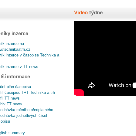
Video
týdne
níky inzerce
ík inzerce na
.technikaatrh.cz
ík inzerce v časopise Technika a
ík inzerce v TT news
lší informace
ční plán časopisu
fil časopisu T+T Technika a trh
fil TT news
chiv TT news
ednávka ročního předplatného
ednávka jednotlivých čísel
sopisu
glish summary