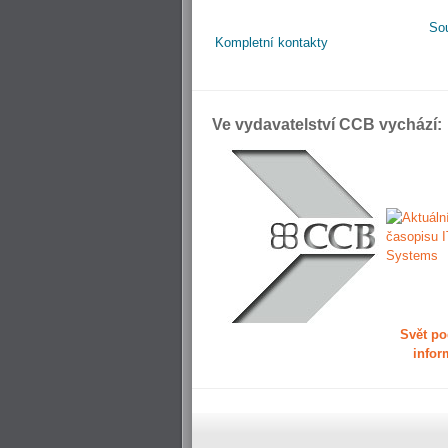
So
Kompletní kontakty
Ve vydavatelství CCB vychází:
Svět po
infor