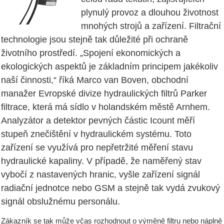
plynulý provoz a dlouhou životnost
mnohých strojů a zařízení. Filtrační
technologie jsou stejně tak důležité při ochraně
životního prostředí. „Spojení ekonomických a
ekologických aspektů je základním principem jakékoliv
naší činnosti,“ říká Marco van Boven, obchodní
manažer Evropské divize hydraulických filtrů Parker
filtrace, která má sídlo v holandském městě Arnhem.
Analyzátor a detektor pevných částic Icount měří
stupeň znečištění v hydraulickém systému. Toto
zařízení se využívá pro nepřetržité měření stavu
hydraulické kapaliny. V případě, že naměřený stav
vybočí z nastavených hranic, vyšle zařízení signál
radiační jednotce nebo GSM a stejně tak vydá zvukový
signál obslužnému personálu.
Zákazník se tak může včas rozhodnout o výměně filtru nebo náplně