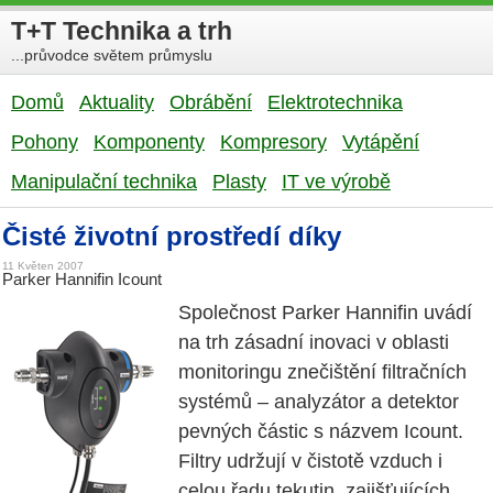
T+T Technika a trh
...průvodce světem průmyslu
Domů
Aktuality
Obrábění
Elektrotechnika
Pohony
Komponenty
Kompresory
Vytápění
Manipulační technika
Plasty
IT ve výrobě
Čisté životní prostředí díky
11 Květen 2007
Parker Hannifin Icount
Společnost Parker Hannifin uvádí
na trh zásadní inovaci v oblasti
monitoringu znečištění filtračních
systémů – analyzátor a detektor
pevných částic s názvem Icount.
Filtry udržují v čistotě vzduch i
celou řadu tekutin, zajišťujících