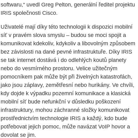
softwaru,“ uvedl Greg Pelton, generální ředitel projektu
IRIS společnosti Cisco.
Uživatelé mají díky této technologii k dispozici mobilní
síť v pravém slova smyslu – budou se moci spojit a
komunikovat kdekoliv, kdykoliv a libovolným způsobem
bez závislosti na dané pevné infrastruktuře. Díky IRIS
se tak internet dostává i do odlehlých koutů planety
nebo do vesmírného prostoru. Velice užitečným
pomocníkem pak může být při živelných katastrofách,
jako jsou záplavy, zemětřesní nebo hurikány. Ve chvíli,
kdy dojde k výpadku pozemní komunikace a klasická
mobilní síť bude nefunkční v důsledku poškození
infrastruktury, mohou záchranné složky komunikovat
prostřednictvím technologie IRIS a každý, kdo bude
potřebovat jejich pomoc, může navázat VoIP hovor a
dovolat se jim.