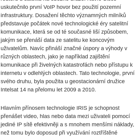
uskutečnilo první VoIP hovor bez použití pozemní
infrastruktury. Dosažení těchto významných milníků
představuje počátek nové technologické éry satelitní
komunikace, která se od té současné liší způsobem,
jakým se přenáší data ze satelitu ke koncovým
uživatelům. Navíc přináší značné úspory a výhody v
různých oblastech, jako je například zajištění
komunikace při živelných katastrofách nebo přístupu k
internetu v odlehlých oblastech. Tato technologie, první
svého druhu, byla použita u geostacionární družice
Intelsat 14 na přelomu let 2009 a 2010.
Hlavním přínosem technologie IRIS je schopnost
přenášet video, hlas nebo data mezi uživateli pomocí
jediné IP sítě efektivněji a s mnohem menšími náklady,
než tomu bylo doposud při využívání roztříštěné