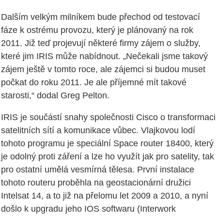
Dalším velkým milníkem bude přechod od testovací
fáze k ostrému provozu, který je plánovaný na rok
2011. Již teď projevují některé firmy zájem o služby,
které jim IRIS může nabídnout. „Nečekali jsme takový
zájem ještě v tomto roce, ale zájemci si budou muset
počkat do roku 2011. Je ale příjemné mít takové
starosti,“ dodal Greg Pelton.
IRIS je součástí snahy společnosti Cisco o transformaci
satelitních sítí a komunikace vůbec. Vlajkovou lodí
tohoto programu je speciální Space router 18400, který
je odolný proti záření a lze ho využít jak pro satelity, tak
pro ostatní umělá vesmírná tělesa. První instalace
tohoto routeru proběhla na geostacionární družici
Intelsat 14, a to již na přelomu let 2009 a 2010, a nyní
došlo k upgradu jeho IOS softwaru (Interwork