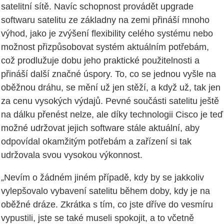
satelitní sítě. Navíc schopnost provádět upgrade
softwaru satelitu ze základny na zemi přináší mnoho
výhod, jako je zvýšení flexibility celého systému nebo
možnost přizpůsobovat systém aktuálním potřebám,
což prodlužuje dobu jeho praktické použitelnosti a
přináší další značné úspory. To, co se jednou vyšle na
oběžnou dráhu, se mění už jen stěží, a když už, tak jen
za cenu vysokých výdajů. Pevné součásti satelitu ještě
na dálku přenést nelze, ale díky technologii Cisco je teď
možné udržovat jejich software stále aktuální, aby
odpovídal okamžitým potřebám a zařízení si tak
udržovala svou vysokou výkonnost.
„Nevím o žádném jiném případě, kdy by se jakkoliv
vylepšovalo vybavení satelitu během doby, kdy je na
oběžné dráze. Zkrátka s tím, co jste dříve do vesmíru
vypustili, jste se také museli spokojit, a to včetně