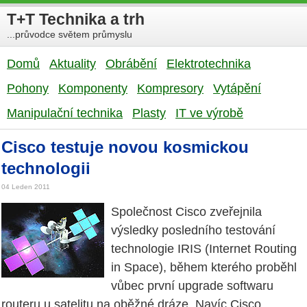
T+T Technika a trh
...průvodce světem průmyslu
Domů
Aktuality
Obrábění
Elektrotechnika
Pohony
Komponenty
Kompresory
Vytápění
Manipulační technika
Plasty
IT ve výrobě
Cisco testuje novou kosmickou
technologii
04 Leden 2011
Společnost Cisco zveřejnila
výsledky posledního testování
technologie IRIS (Internet Routing
in Space), během kterého proběhl
vůbec první upgrade softwaru
routeru u satelitu na oběžné dráze. Navíc Cisco