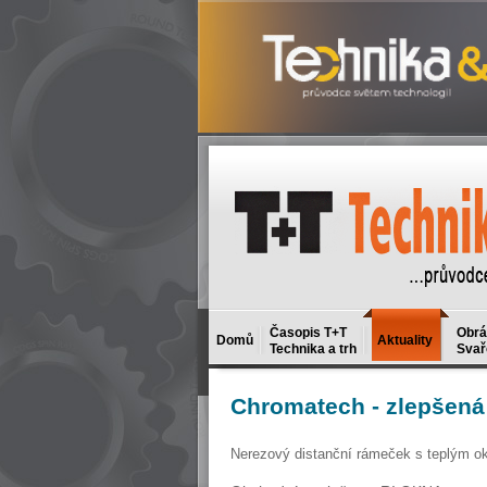
Časopis T+T
Obrá
Domů
Aktuality
Technika a trh
Svař
Chromatech
- zlepšená
Nerezový distanční rámeček s teplým o