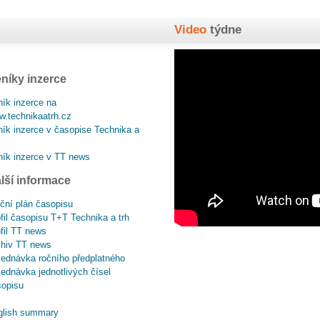
Video
týdne
níky inzerce
ík inzerce na
.technikaatrh.cz
ík inzerce v časopise Technika a
ík inzerce v TT news
lší informace
ční plán časopisu
fil časopisu T+T Technika a trh
fil TT news
chiv TT news
ednávka ročního předplatného
ednávka jednotlivých čísel
sopisu
glish summary