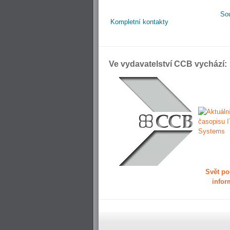
So
Kompletní kontakty
Ve vydavatelství CCB vychází:
Svět po
infor