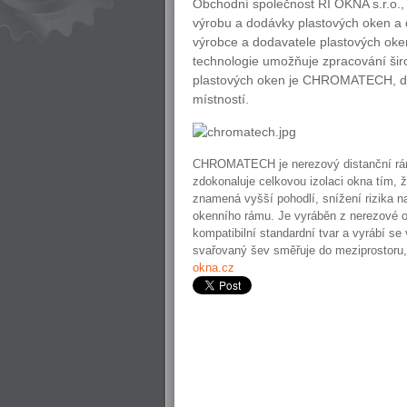
Obchodní společnost RI OKNA s.r.o., 
výrobu a dodávky plastových oken a d
výrobce a dodavatele plastových oken
technologie umožňuje zpracování šir
plastových oken je CHROMATECH, dis
místností.
CHROMATECH je nerezový distanční ráme
zdokonaluje celkovou izolaci okna tím, ž
znamená vyšší pohodlí, snížení rizika n
okenního rámu. Je vyráběn z nerezové o
kompatibilní standardní tvar a vyrábí se 
svařovaný šev směřuje do meziprostoru
okna.cz