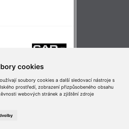
bory cookies
užívají soubory cookies a další sledovací nástroje s
elského prostředí, zobrazení přizpůsobeného obsahu
těvnosti webových stránek a zjištění zdroje
říjemné cestování
Technologie pro
ěstskou dopravou
inovaci
dvolby
no
- Webservis © 2023. Všechna práva vyhrazena.