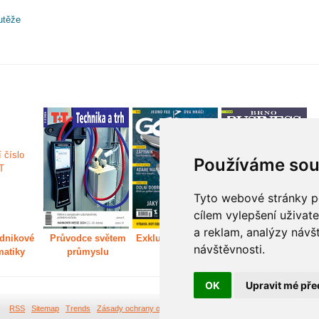
utěže
Používáme sou
Tyto webové stránky po
cílem vylepšení uživat
a reklam, analýzy návš
dnikové
Průvodce světem
Exkluzivně světem
Děláme Brno větší
P
návštěvnosti.
matiky
průmyslu
golfu
m
OK
Upravit mé pře
RSS
Sitemap
Trends
Zásady ochrany osobních údajů
Tvorba webových stránek Br