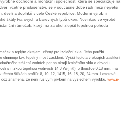
výrobně obchodní a montážní společnost, která se specializuje na
veří včetně příslušenství, se v současné době řadí mezi největší
, dveří a doplňků v celé České republice. Moderní výrobní
oké škály tvarových a barevných typů oken. Novinkou ve výrobě
tanční rámeček, který má za úkol zlepšit tepelnou pohodu
ček s teplým okrajem určený pro izolační skla. Jeho použití
e eliminuje tzv. tepelný most zasklení. Vyšší teplota v okrajích zasklení
adměrného srážení vodních par na okraji izolačního skla a obvodu
celi s nízkou tepelnou vodivostí 14.3 W/(mK), o tloušťce 0.18 mm, má
v těchto šířkách profilů: 8, 10, 12, 1415, 16, 18, 20, 24 mm. Laserově
, což znamená, že není rušivým prvkem na výsledném výrobku.
www.ri-