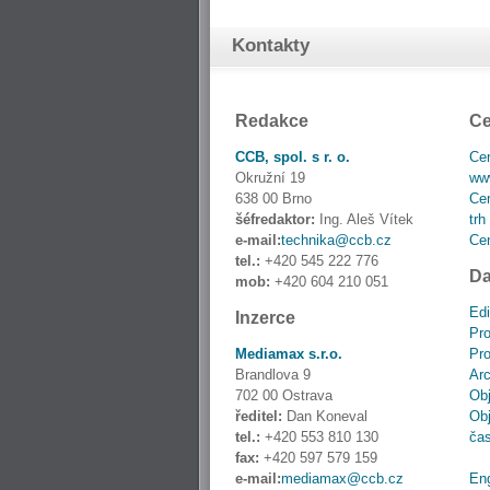
Kontakty
Redakce
Ce
CCB, spol. s r. o.
Cen
Okružní 19
www
638 00 Brno
Cen
šéfredaktor:
Ing. Aleš Vítek
trh
e-mail:
technika@ccb.cz
Cen
tel.:
+420 545 222 776
Da
mob:
+420 604 210 051
Edi
Inzerce
Pro
Mediamax s.r.o.
Pro
Brandlova 9
Ar
702 00 Ostrava
Obj
ředitel:
Dan Koneval
Obj
tel.:
+420 553 810 130
ča
fax:
+420 597 579 159
e-mail:
mediamax@ccb.cz
En