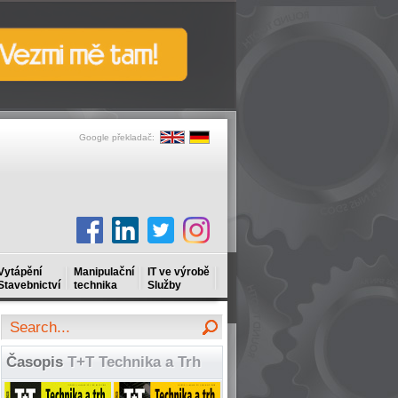
Google překladač:
Vytápění
Manipulační
IT ve výrobě
Stavebnictví
technika
Služby
Časopis
T+T Technika a Trh