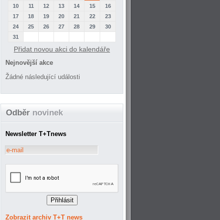
10
11
12
13
14
15
16
17
18
19
20
21
22
23
24
25
26
27
28
29
30
31
Přidat novou akci do kalendáře
Nejnovější akce
Žádné následující události
Odběr
novinek
Newsletter T+Tnews
Zobrazit archiv T+T news