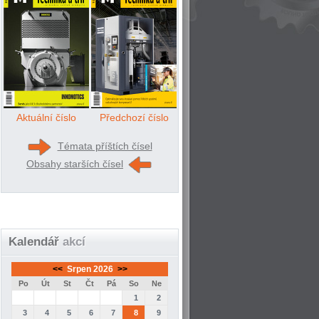
Aktuální číslo
Předchozí číslo
Témata příštích čísel
Obsahy starších čísel
Kalendář
akcí
<<
Srpen 2026
>>
Po
Út
St
Čt
Pá
So
Ne
1
2
3
4
5
6
7
8
9