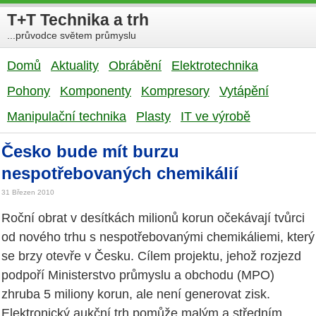
T+T Technika a trh
...průvodce světem průmyslu
Domů
Aktuality
Obrábění
Elektrotechnika
Pohony
Komponenty
Kompresory
Vytápění
Manipulační technika
Plasty
IT ve výrobě
Česko bude mít burzu
nespotřebovaných chemikálií
31 Březen 2010
Roční obrat v desítkách milionů korun očekávají tvůrci
od nového trhu s nespotřebovanými chemikáliemi, který
se brzy otevře v Česku. Cílem projektu, jehož rozjezd
podpoří Ministerstvo průmyslu a obchodu (MPO)
zhruba 5 miliony korun, ale není generovat zisk.
Elektronický aukční trh pomůže malým a středním