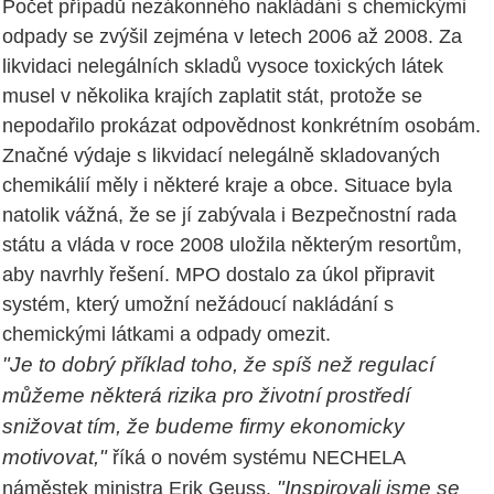
Počet případů nezákonného nakládání s chemickými
odpady se zvýšil zejména v letech 2006 až 2008. Za
likvidaci nelegálních skladů vysoce toxických látek
musel v několika krajích zaplatit stát, protože se
nepodařilo prokázat odpovědnost konkrétním osobám.
Značné výdaje s likvidací nelegálně skladovaných
chemikálií měly i některé kraje a obce. Situace byla
natolik vážná, že se jí zabývala i Bezpečnostní rada
státu a vláda v roce 2008 uložila některým resortům,
aby navrhly řešení. MPO dostalo za úkol připravit
systém, který umožní nežádoucí nakládání s
chemickými látkami a odpady omezit.
"Je to dobrý příklad toho, že spíš než regulací
můžeme některá rizika pro životní prostředí
snižovat tím, že budeme firmy ekonomicky
motivovat,"
říká o novém systému NECHELA
"Inspirovali jsme se
náměstek ministra Erik Geuss.