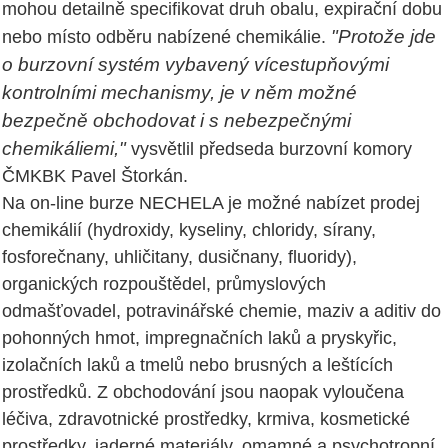
mohou detailně specifikovat druh obalu, expirační dobu
"Protože jde
nebo místo odběru nabízené chemikálie.
o burzovní systém vybavený vícestupňovými
kontrolními mechanismy, je v něm možné
bezpečně obchodovat i s nebezpečnými
chemikáliemi,"
vysvětlil předseda burzovní komory
ČMKBK Pavel Štorkán.
Na on-line burze NECHELA je možné nabízet prodej
chemikálií (hydroxidy, kyseliny, chloridy, sírany,
fosforečnany, uhličitany, dusičnany, fluoridy),
organických rozpouštědel, průmyslových
odmašťovadel, potravinářské chemie, maziv a aditiv do
pohonných hmot, impregnačních laků a pryskyřic,
izolačních laků a tmelů nebo brusných a leštících
prostředků. Z obchodování jsou naopak vyloučena
léčiva, zdravotnické prostředky, krmiva, kosmetické
prostředky, jaderné materiály, omamné a psychotropní