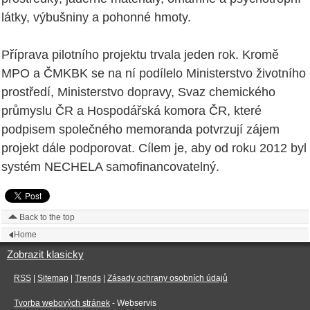
látky, výbušniny a pohonné hmoty.
Příprava pilotního projektu trvala jeden rok. Kromě
MPO a ČMKBK se na ní podílelo Ministerstvo životního
prostředí, Ministerstvo dopravy, Svaz chemického
průmyslu ČR a Hospodářská komora ČR, které
podpisem společného memoranda potvrzují zájem
projekt dále podporovat. Cílem je, aby od roku 2012 byl
systém NECHELA samofinancovatelný.
Back to the top
Home
Zobrazit klasicky
RSS
|
Sitemap
|
Trends
|
Zásady ochrany osobních údajů
Tvorba webových stránek
- Webservis