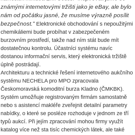
známými internetovými tržišti jako je eBay, ale bylo
nám od počátku jasné, že musíme výrazně posílit
bezpečnost."
Elektronické obchodování s nepoužitými
chemikáliemi bude probíhat v zabezpečeném
burzovním prostředí, takže nad ním stát bude mít
dostatečnou kontrolu. Účastníci systému navíc
dostanou informační servis, který elektronická tržiště
úplně postrádají.
Architekturu a technické řešení internetového aukčního
systému NECHELA pro MPO zpracovala
Českomoravská komoditní burza Kladno (ČMKBK).
Systém umožňuje registrovaným firmám samostatně
nebo s asistencí makléře zveřejnit detailní parametry
nabídky, o které se posléze rozhoduje v jednom ze tří
typů aukcí. Při jejím zpracování mohou firmy využít
katalog více než sta tisíc chemických látek, ale také