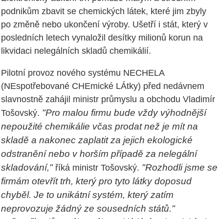
podnikům zbavit se chemických látek, které jim zbyly
po změně nebo ukončení výroby. Ušetří i stát, který v
posledních letech vynaložil desítky milionů korun na
likvidaci nelegálních skladů chemikálií.
Pilotní provoz nového systému NECHELA
(NEspotřebované CHEmické LÁtky) před nedávnem
slavnostně zahájil ministr průmyslu a obchodu Vladimír
"Pro malou firmu bude vždy výhodnější
Tošovský.
nepoužité chemikálie včas prodat než je mít na
skladě a nakonec zaplatit za jejich ekologické
odstranění nebo v horším případě za nelegální
skladování,"
"Rozhodli jsme se
říká ministr Tošovský.
firmám otevřít trh, který pro tyto látky doposud
chyběl. Je to unikátní systém, který zatím
neprovozuje žádný ze sousedních států."