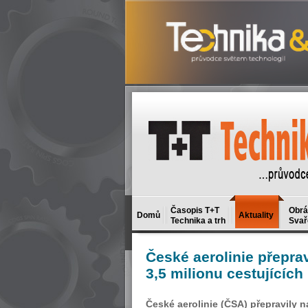
Časopis T+T
Obrá
Domů
Aktuality
Technika a trh
Svař
České
aerolinie přepra
3,5 milionu cestujících
České aerolinie (ČSA) přepravily 