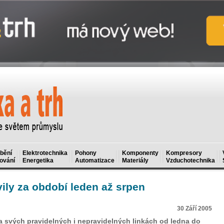
bění
Elektrotechnika
Pohony
Komponenty
Kompresory
ování
Energetika
Automatizace
Materiály
Vzduchotechnika
vily za období leden až srpen
30 Září 2005
na svých pravidelných i nepravidelných linkách od ledna do