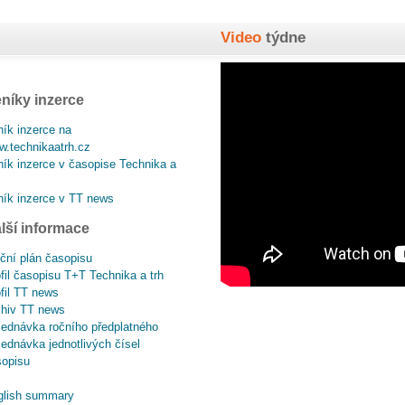
Video
týdne
níky inzerce
ík inzerce na
.technikaatrh.cz
ík inzerce v časopise Technika a
ík inzerce v TT news
lší informace
ční plán časopisu
fil časopisu T+T Technika a trh
fil TT news
chiv TT news
ednávka ročního předplatného
ednávka jednotlivých čísel
sopisu
glish summary