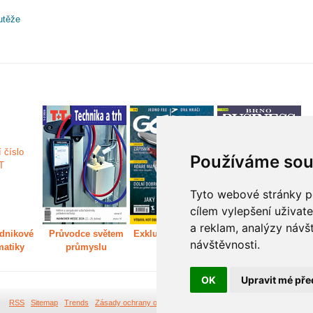
utěže
Používáme sou
Tyto webové stránky po
cílem vylepšení uživat
a reklam, analýzy návš
dnikové
Průvodce světem
Exkluzivně světem
Děláme Brno větší
P
návštěvnosti.
matiky
průmyslu
golfu
m
OK
Upravit mé pře
RSS
Sitemap
Trends
Zásady ochrany osobních údajů
Tvorba webových stránek Br