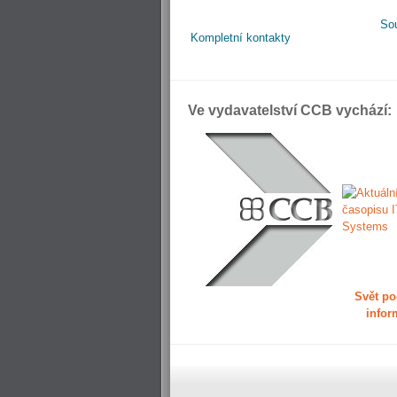
So
Kompletní kontakty
Ve vydavatelství CCB vychází:
Svět po
infor