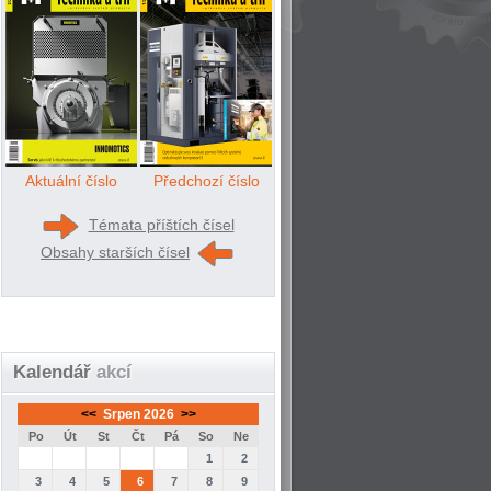
Aktuální číslo
Předchozí číslo
Témata příštích čísel
Obsahy starších čísel
Kalendář
akcí
<<
Srpen 2026
>>
Po
Út
St
Čt
Pá
So
Ne
1
2
3
4
5
6
7
8
9