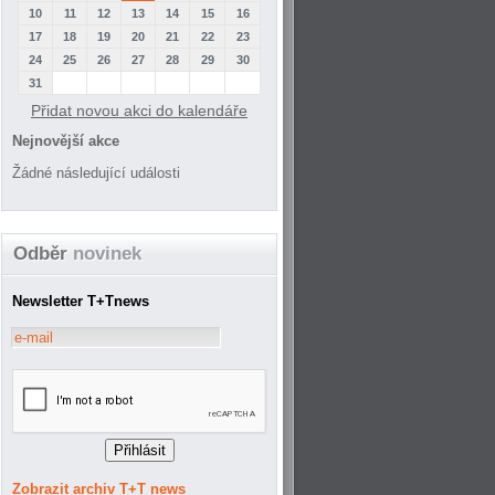
10
11
12
13
14
15
16
17
18
19
20
21
22
23
24
25
26
27
28
29
30
31
Přidat novou akci do kalendáře
Nejnovější akce
Žádné následující události
Odběr
novinek
Newsletter T+Tnews
Zobrazit archiv T+T news