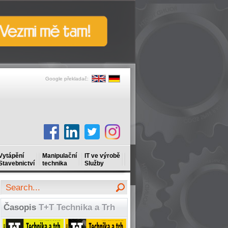
Google překladač:
Vytápění
Manipulační
IT ve výrobě
Stavebnictví
technika
Služby
Časopis
T+T Technika a Trh