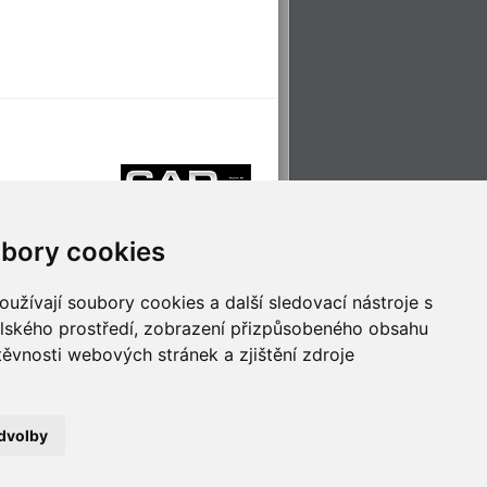
bory cookies
užívají soubory cookies a další sledovací nástroje s
elského prostředí, zobrazení přizpůsobeného obsahu
těvnosti webových stránek a zjištění zdroje
říjemné cestování
Technologie pro
ěstskou dopravou
inovaci
dvolby
no
- Webservis © 2023. Všechna práva vyhrazena.