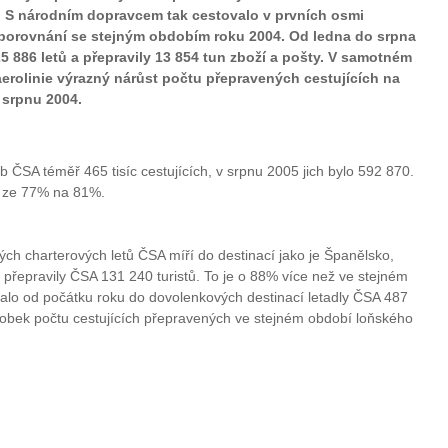
h. S národním dopravcem tak cestovalo v prvních osmi
v porovnání se stejným obdobím roku 2004. Od ledna do srpna
5 886 letů a přepravily 13 854 tun zboží a pošty. V samotném
rolinie výrazný nárůst počtu přepravených cestujících na
 srpnu 2004.
 ČSA téměř 465 tisíc cestujících, v srpnu 2005 jich bylo 592 870.
lo ze 77% na 81%.
ých charterových letů ČSA míří do destinací jako je Španělsko,
přepravily ČSA 131 240 turistů. To je o 88% více než ve stejném
alo od počátku roku do dovolenkových destinací letadly ČSA 487
ásobek počtu cestujících přepravených ve stejném období loňského