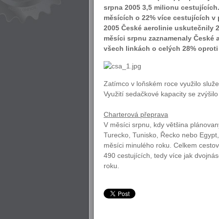
srpna 2005 3,5 milionu cestujícíc
měsících o 22% více cestujících 
2005 České aerolinie uskutečnily 2
měsíci srpnu zaznamenaly České ae
všech linkách o celých 28% oproti
Zatímco v loňském roce využilo služeb
Využití sedačkové kapacity se zvýši
Charterová přeprava
V měsíci srpnu, kdy většina plánovan
Turecko, Tunisko, Řecko nebo Egypt, 
měsíci minulého roku. Celkem cestov
490 cestujících, tedy více jak dvojn
roku.