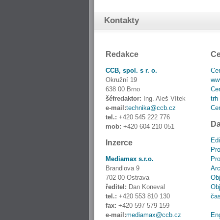
Kontakty
Redakce
Ce
CCB, spol. s r. o.
Cen
Okružní 19
www
638 00 Brno
Cen
šéfredaktor:
Ing. Aleš Vítek
trh
e-mail:
technika@ccb.cz
Cen
tel.:
+420 545 222 776
Da
mob:
+420 604 210 051
Edi
Inzerce
Pro
Mediamax s.r.o.
Pro
Brandlova 9
Ar
702 00 Ostrava
Obj
ředitel:
Dan Koneval
Obj
tel.:
+420 553 810 130
ča
fax:
+420 597 579 159
e-mail:
mediamax@ccb.cz
En