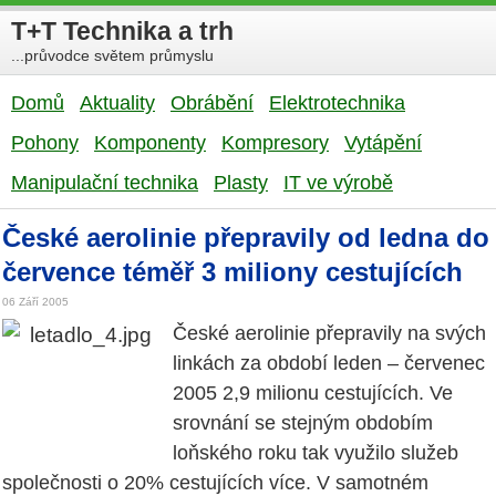
T+T Technika a trh
...průvodce světem průmyslu
Domů
Aktuality
Obrábění
Elektrotechnika
Pohony
Komponenty
Kompresory
Vytápění
Manipulační technika
Plasty
IT ve výrobě
České aerolinie přepravily od ledna do
července téměř 3 miliony cestujících
06 Září 2005
České aerolinie přepravily na svých
linkách za období leden – červenec
2005 2,9 milionu cestujících. Ve
srovnání se stejným obdobím
loňského roku tak využilo služeb
společnosti o 20% cestujících více. V samotném