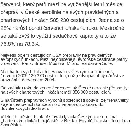
červenci, který patří mezi nejvytíženější letní měsíce,
přepravily České aerolinie na svých pravidelných a
charterových linkách 585 230 cestujících. Jedná se o
28% nárůst oproti červenci loňského roku. Meziročně
se také zvýšilo využití sedačkové kapacity a to ze
76,8% na 78,3%.
Největší objem cestujících ČSA přepravily na pravidelných
evropských linkách. Mezi nejoblíbenější evropské destinace patřily
v červenci Paříž, Brusel, Moskva, Miláno, Varšava a Sofie.
Na charterových linkách cestovalo s Českými aeroliniemi v
červenci 2005 130 370 cestujících, což je dvojnásobný nárůst ve
srovnání s červencem 2004.
Od začátku roku do konce července tak České aerolinie přepravily
na svých charterových linkách téměř 356 000 cestujících.
S nárůstem přepravních výkonů společnosti souvisí zejména velký
zájem cestovních kanceláří o charterovou dopravu do
dovolenkových destinací.
V letních měsících tak přistávala letadla Českých aerolinií na
charterových linkách nejčastěji v Řecku, Egyptě,Tunisku, Turecku a
Španělsku.