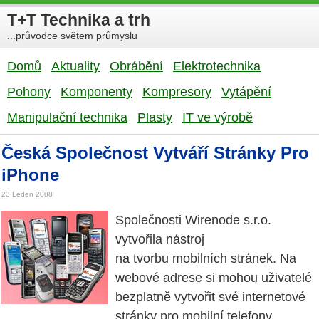
T+T Technika a trh
...průvodce světem průmyslu
Domů
Aktuality
Obrábění
Elektrotechnika
Pohony
Komponenty
Kompresory
Vytápění
Manipulační technika
Plasty
IT ve výrobě
Česká Společnost Vytváří Stránky Pro
iPhone
23 Leden 2008
Společnosti Wirenode s.r.o.
vytvořila nástroj
na tvorbu mobilních stránek. Na
webové adrese si mohou uživatelé
bezplatně vytvořit své internetové
stránky pro mobilní telefony.