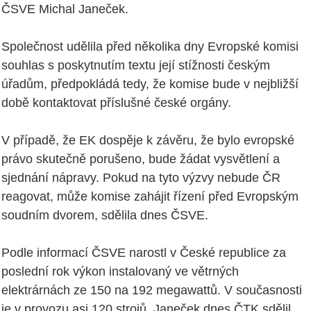
ČSVE Michal Janeček.
Společnost udělila před několika dny Evropské komisi
souhlas s poskytnutím textu její stížnosti českým
úřadům, předpokládá tedy, že komise bude v nejbližší
době kontaktovat příslušné české orgány.
V případě, že EK dospěje k závěru, že bylo evropské
právo skutečně porušeno, bude žádat vysvětlení a
sjednání nápravy. Pokud na tyto výzvy nebude ČR
reagovat, může komise zahájit řízení před Evropským
soudním dvorem, sdělila dnes ČSVE.
Podle informací ČSVE narostl v České republice za
poslední rok výkon instalovaný ve větrných
elektrárnách ze 150 na 192 megawattů. V současnosti
je v provozu asi 120 strojů. Janeček dnes ČTK sdělil,