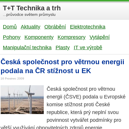
T+T Technika a trh
...průvodce světem průmyslu
Domů
Aktuality
Obrábění
Elektrotechnika
Pohony
Komponenty
Kompresory
Vytápění
Manipulační technika
Plasty
IT ve výrobě
Česká společnost pro větrnou energii
podala na ČR stížnost u EK
16 Prosinec 2009
Česká společnost pro větrnou
energii (ČSVE) podala u Evropské
komise stížnost proti České
republice, která prý neplní svou
povinnost vytvářet podmínky pro
větší využívání obnovitelných zdrojů energie.