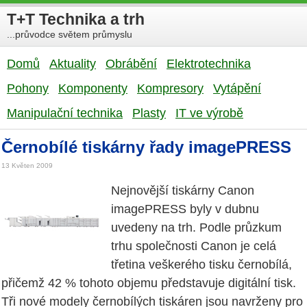
T+T Technika a trh
...průvodce světem průmyslu
Domů
Aktuality
Obrábění
Elektrotechnika
Pohony
Komponenty
Kompresory
Vytápění
Manipulační technika
Plasty
IT ve výrobě
Černobílé tiskárny řady imagePRESS
13 Květen 2009
Nejnovější tiskárny Canon
imagePRESS byly v dubnu
uvedeny na trh. Podle průzkum
trhu společnosti Canon je celá
třetina veškerého tisku černobílá,
přičemž 42 % tohoto objemu představuje digitální tisk.
Tři nové modely černobílých tiskáren jsou navrženy pro