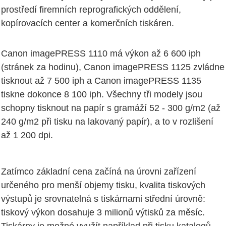
prostředí firemních reprografických oddělení,
kopírovacích center a komerčních tiskáren.
Canon imagePRESS 1110 má výkon až 6 600 iph
(stránek za hodinu), Canon imagePRESS 1125 zvládne
tisknout až 7 500 iph a Canon imagePRESS 1135
tiskne dokonce 8 100 iph. Všechny tři modely jsou
schopny tisknout na papír s gramáží 52 - 300 g/m2 (až
240 g/m2 při tisku na lakovaný papír), a to v rozlišení
až 1 200 dpi.
Zatímco základní cena začíná na úrovni zařízení
určeného pro menší objemy tisku, kvalita tiskových
výstupů je srovnatelná s tiskárnami střední úrovně:
tiskový výkon dosahuje 3 milionů výtisků za měsíc.
Tiskárny je možné využít například při tisku katalogů,