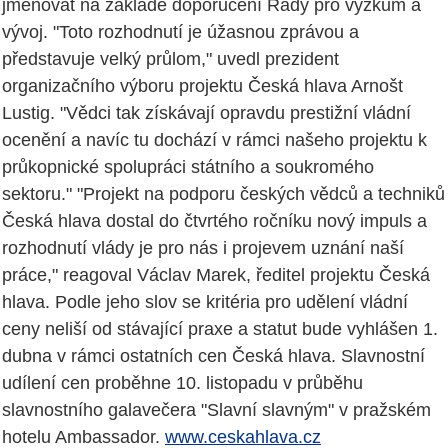
jmenovat na základě doporučení Rady pro výzkum a
vývoj. "Toto rozhodnutí je úžasnou zprávou a
představuje velký průlom," uvedl prezident
organizačního výboru projektu Česká hlava Arnošt
Lustig. "Vědci tak získávají opravdu prestižní vládní
ocenění a navíc tu dochází v rámci našeho projektu k
průkopnické spolupráci státního a soukromého
sektoru." "Projekt na podporu českých vědců a techniků
Česká hlava dostal do čtvrtého ročníku nový impuls a
rozhodnutí vlády je pro nás i projevem uznání naší
práce," reagoval Václav Marek, ředitel projektu Česká
hlava. Podle jeho slov se kritéria pro udělení vládní
ceny neliší od stávající praxe a statut bude vyhlášen 1.
dubna v rámci ostatních cen Česká hlava. Slavnostní
udílení cen proběhne 10. listopadu v průběhu
slavnostního galavečera "Slavní slavným" v pražském
hotelu Ambassador.
www.ceskahlava.cz