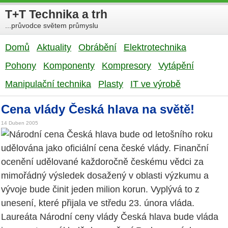
T+T Technika a trh
...průvodce světem průmyslu
Domů
Aktuality
Obrábění
Elektrotechnika
Pohony
Komponenty
Kompresory
Vytápění
Manipulační technika
Plasty
IT ve výrobě
Cena vlády Česká hlava na světě!
14 Duben 2005
Národní cena Česká hlava bude od letošního roku
udělována jako oficiální cena české vlády. Finanční
ocenění udělované každoročně českému vědci za
mimořádný výsledek dosažený v oblasti výzkumu a
vývoje bude činit jeden milion korun. Vyplývá to z
unesení, které přijala ve středu 23. února vláda.
Laureáta Národní ceny vlády Česká hlava bude vláda