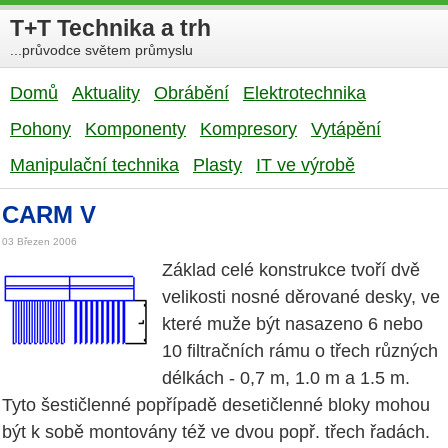
T+T Technika a trh
...průvodce světem průmyslu
Domů
Aktuality
Obrábění
Elektrotechnika
Pohony
Komponenty
Kompresory
Vytápění
Manipulační technika
Plasty
IT ve výrobě
CARM V
03 Březen 2006
Základ celé konstrukce tvoří dvě
velikosti nosné děrované desky, ve
které muže být nasazeno 6 nebo
10 filtračních rámu o třech různých
délkách - 0,7 m, 1.0 m a 1.5 m.
Tyto šestičlenné popřípadě desetičlenné bloky mohou
být k sobě montovány též ve dvou popř. třech řadách.