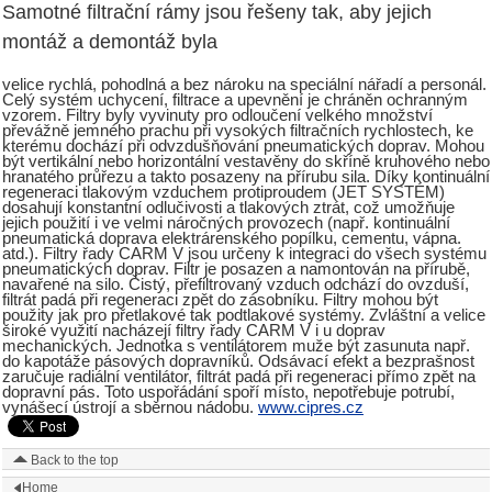
Samotné filtrační rámy jsou řešeny tak, aby jejich
montáž a demontáž byla
velice rychlá, pohodlná a bez nároku na speciální nářadí a personál.
Celý systém uchycení, filtrace a upevnění je chráněn ochranným
vzorem. Filtry byly vyvinuty pro odloučení velkého množství
převážně jemného prachu při vysokých filtračních rychlostech, ke
kterému dochází při odvzdušňování pneumatických doprav. Mohou
být vertikální nebo horizontální vestavěny do skříně kruhového nebo
hranatého průřezu a takto posazeny na přírubu sila. Díky kontinuální
regeneraci tlakovým vzduchem protiproudem (JET SYSTÉM)
dosahují konstantní odlučivosti a tlakových ztrát, což umožňuje
jejich použití i ve velmi náročných provozech (např. kontinuální
pneumatická doprava elektrárenského popílku, cementu, vápna.
atd.). Filtry řady CARM V jsou určeny k integraci do všech systému
pneumatických doprav. Filtr je posazen a namontován na přírubě,
navařené na silo. Čistý, přefiltrovaný vzduch odchází do ovzduší,
filtrát padá při regeneraci zpět do zásobníku. Filtry mohou být
použity jak pro přetlakové tak podtlakové systémy. Zvláštní a velice
široké využití nacházejí filtry řady CARM V i u doprav
mechanických. Jednotka s ventilátorem muže být zasunuta např.
do kapotáže pásových dopravníků. Odsávací efekt a bezprašnost
zaručuje radiální ventilátor, filtrát padá při regeneraci přímo zpět na
dopravní pás. Toto uspořádání spoří místo, nepotřebuje potrubí,
vynášecí ústrojí a sběrnou nádobu.
www.cipres.cz
Back to the top
Home