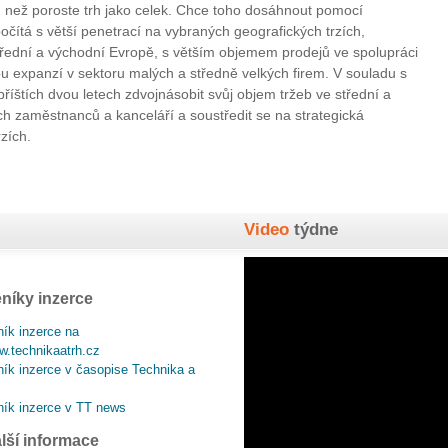
, než poroste trh jako celek. Chce toho dosáhnout pomocí
počítá s větší penetrací na vybraných geografických trzích,
třední a východní Evropě, s větším objemem prodejů ve spolupráci
u expanzí v sektoru malých a středně velkých firem. V souladu s
příštích dvou letech zdvojnásobit svůj objem tržeb ve střední a
h zaměstnanců a kanceláří a soustředit se na strategická
rzích.
Video
týdne
níky inzerce
ík inzerce na
.technikaatrh.cz
ík inzerce v časopise Technika a
ík inzerce v TT news
lší informace