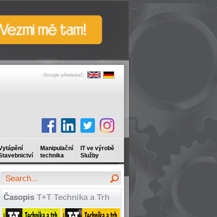
Google překladač:
Vytápění
Manipulační
IT ve výrobě
Stavebnictví
technika
Služby
Časopis
T+T Technika a Trh