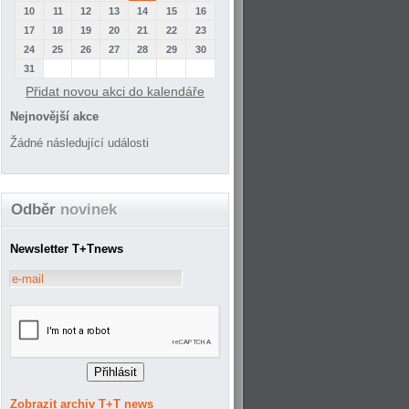
10
11
12
13
14
15
16
17
18
19
20
21
22
23
24
25
26
27
28
29
30
31
Přidat novou akci do kalendáře
Nejnovější akce
Žádné následující události
Odběr
novinek
Newsletter T+Tnews
Zobrazit archiv T+T news