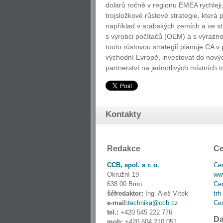
dolarů ročně v regionu EMEA rychleji
trojsložkové růstové strategie, která 
například v arabských zemích a ve s
s výrobci počítačů (OEM) a s výrazno
touto růstovou strategií plánuje CA v 
východní Evropě, investovat do novýc
partnerství na jednotlivých místních t
Kontakty
Redakce
Ce
CCB, spol. s r. o.
Cen
Okružní 19
www
638 00 Brno
Cen
šéfredaktor:
Ing. Aleš Vítek
trh
e-mail:
technika@ccb.cz
Cen
tel.:
+420 545 222 776
Da
mob:
+420 604 210 051