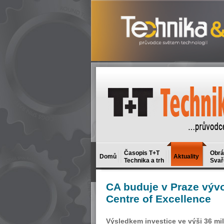
Časopis T+T
Obrá
Domů
Aktuality
Technika a trh
Svař
CA
buduje v Praze výv
Centre of Excellence
Výsledkem investice ve výši 36 mil