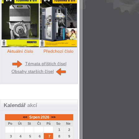
Aktuální číslo
Předchozí číslo
Témata příštích čísel
Obsahy starších čísel
Kalendář
akcí
<<
Srpen 2026
>>
Po
Út
St
Čt
Pá
So
Ne
1
2
3
4
5
6
7
8
9