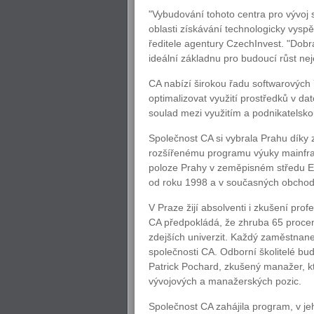
"Vybudování tohoto centra pro vývoj s
oblasti získávání technologicky vysp
ředitele agentury CzechInvest. "Dobr
ideální základnu pro budoucí růst ne
CA nabízí širokou řadu softwarových
optimalizovat využití prostředků v da
soulad mezi využitím a podnikatelsko
Společnost CA si vybrala Prahu díky 
rozšířenému programu výuky mainfra
poloze Prahy v zeměpisném středu E
od roku 1998 a v současných obchodn
V Praze žijí absolventi i zkušení prof
CA předpokládá, že zhruba 65 proce
zdejších univerzit. Každý zaměstnan
společnosti CA. Odborní školitelé bud
Patrick Pochard, zkušený manažer, kt
vývojových a manažerských pozic.
Společnost CA zahájila program, v je