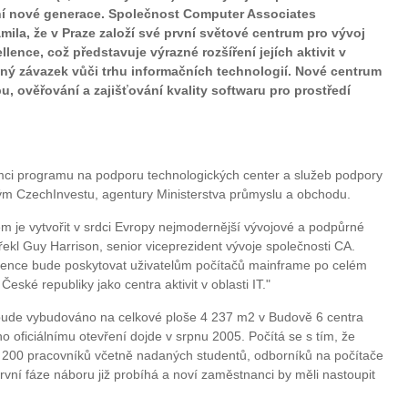
ení nové generace. Společnost Computer Associates
ámila, že v Praze založí své první světové centrum pro vývoj
lence, což představuje výrazné rozšíření jejích aktivit v
ný závazek vůči trhu informačních technologií. Nové centrum
u, ověřování a zajišťování kvality softwaru pro prostředí
mci programu na podporu technologických center a služeb podpory
tým CzechInvestu, agentury Ministerstva průmyslu a obchodu.
m je vytvořit v srdci Evropy nejmodernější vývojové a podpůrné
ekl Guy Harrison, senior viceprezident vývoje společnosti CA.
lence bude poskytovat uživatelům počítačů mainframe po celém
České republiky jako centra aktivit v oblasti IT."
bude vybudováno na celkové ploše 4 237 m2 v Budově 6 centra
o oficiálnímu otevření dojde v srpnu 2005. Počítá se s tím, že
 200 pracovníků včetně nadaných studentů, odborníků na počítače
ní fáze náboru již probíhá a noví zaměstnanci by měli nastoupit