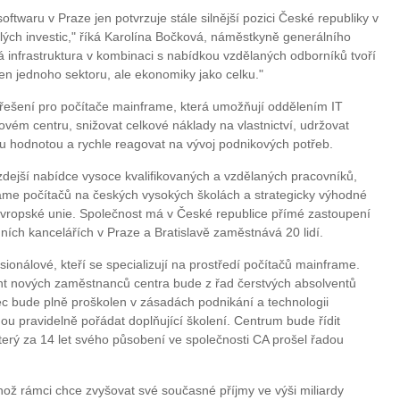
oftwaru v Praze jen potvrzuje stále silnější pozici České republiky v
ělých investic," říká Karolína Bočková, náměstkyně generálního
á infrastruktura v kombinaci s nabídkou vzdělaných odborníků tvoří
jen jednoho sektoru, ale ekonomiky jako celku."
 řešení pro počítače mainframe, která umožňují oddělením IT
tovém centru, snižovat celkové náklady na vlastnictví, udržovat
u hodnotou a rychle reagovat na vývoj podnikových potřeb.
zdejší nabídce vysoce kvalifikovaných a vzdělaných pracovníků,
me počítačů na českých vysokých školách a strategicky výhodné
vropské unie. Společnost má v České republice přímé zastoupení
ích kancelářích v Praze a Bratislavě zaměstnává 20 lidí.
esionálové, kteří se specializují na prostředí počítačů mainframe.
nt nových zaměstnanců centra bude z řad čerstvých absolventů
ec bude plně proškolen v zásadách podnikání a technologii
ou pravidelně pořádat doplňující školení. Centrum bude řídit
erý za 14 let svého působení ve společnosti CA prošel řadou
hož rámci chce zvyšovat své současné příjmy ve výši miliardy