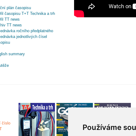
ční plán časopisu
fil časopisu T+T Technika a trh
fil TT news
chiv TT news
ednávka ročního předplatného
ednávka jednotlivých čísel
sopisu
glish summary
utěže
Používáme sou