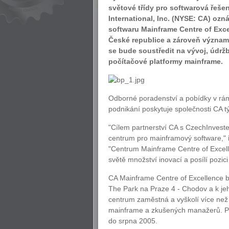
světové třídy pro softwarová řeš
International, Inc. (NYSE: CA) ozn
softwaru Mainframe Centre of Excel
České republice a zároveň význam
se bude soustředit na vývoj, údržb
počítačové platformy mainframe.
Odborné poradenství a pobídky v rá
podnikání poskytuje společnosti CA 
"Cílem partnerství CA s CzechInveste
centrum pro mainframový software," ř
"Centrum Mainframe Centre of Excel
světě množství inovací a posílí pozici 
CA Mainframe Centre of Excellence 
The Park na Praze 4 - Chodov a k jeh
centrum zaměstná a vyškolí více než
mainframe a zkušených manažerů. Prv
do srpna 2005.