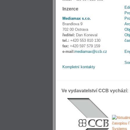
Edi
Inzerce
Pro
Mediamax s.r.o.
Pro
Brandlova 9
Ar
702 00 Ostrava
Obj
ředitel:
Dan Koneval
Obj
tel.:
+420 553 810 130
ča
fax:
+420 597 579 159
e-mail:
mediamax@ccb.cz
En
So
Kompletní kontakty
Ve vydavatelství CCB vychází: