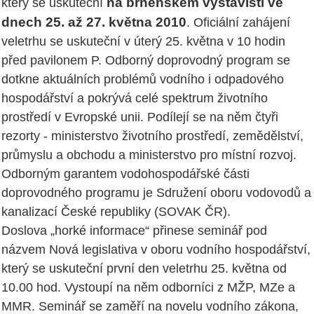
na brněnském výstavišti ve
který se uskuteční
dnech 25. až 27. května 2010
. Oficiální zahájení
veletrhu se uskuteční v úterý 25. května v 10 hodin
před pavilonem P. Odborný doprovodný program se
dotkne aktuálních problémů vodního i odpadového
hospodářství a pokrývá celé spektrum životního
prostředí v Evropské unii. Podílejí se na něm čtyři
rezorty - ministerstvo životního prostředí, zemědělství,
průmyslu a obchodu a ministerstvo pro místní rozvoj.
Odborným garantem vodohospodářské části
doprovodného programu je Sdružení oboru vodovodů a
kanalizací České republiky (SOVAK ČR).
Doslova „horké informace“ přinese seminář pod
názvem Nová legislativa v oboru vodního hospodářství,
který se uskuteční první den veletrhu 25. května od
10.00 hod. Vystoupí na něm odborníci z MŽP, MZe a
MMR. Seminář se zaměří na novelu vodního zákona,