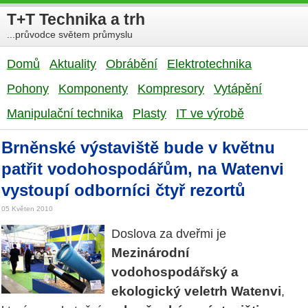
T+T Technika a trh
...průvodce světem průmyslu
Domů
Aktuality
Obrábění
Elektrotechnika
Pohony
Komponenty
Kompresory
Vytápění
Manipulační technika
Plasty
IT ve výrobě
Brněnské výstaviště bude v květnu
patřit vodohospodářům, na Watenvi
vystoupí odborníci čtyř rezortů
05 Květen 2010
Doslova za dveřmi je
Mezinárodní
vodohospodářský a
ekologický veletrh Watenvi
,