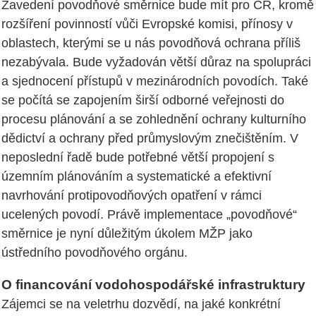
Zavedení povodňové směrnice bude mít pro ČR, kromě
rozšíření povinností vůči Evropské komisi, přínosy v
oblastech, kterými se u nás povodňová ochrana příliš
nezabývala. Bude vyžadován větší důraz na spolupráci
a sjednocení přístupů v mezinárodních povodích. Také
se počítá se zapojením širší odborné veřejnosti do
procesu plánování a se zohlednění ochrany kulturního
dědictví a ochrany před průmyslovým znečištěním. V
neposlední řadě bude potřebné větší propojení s
územním plánováním a systematické a efektivní
navrhování protipovodňových opatření v rámci
ucelených povodí. Právě implementace „povodňové“
směrnice je nyní důležitým úkolem MŽP jako
ústředního povodňového orgánu.
O financování vodohospodářské infrastruktury
Zájemci se na veletrhu dozvědí, na jaké konkrétní