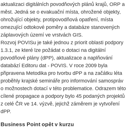
aktualizaci digitálních povodňových plánů krajů, ORP a
měst. Jedná se o evakuační místa, ohrožené objekty,
ohrožující objekty, protipovodňová opatření, místa
omezující odtokové poměry a databáze stanovených
záplavových území ve vrstvách GIS.
Rozvoj POVISu je také jednou z priorit oblasti podpory
1.3.1, ze které lze požádat o dotaci na digitální
povodňové plány (dPP), aktualizace a naplňování
databází Editoru dat - POVIS. V roce 2009 byla
připravena Metodika pro tvorbu dPP a na začátku léta
proběhly krajské semináře pro informování samospráv
o možnostech dotací v této problematice. Odrazem této
cílené propagace a podpory bylo 45 podaných projektů
z celé ČR ve 14. výzvě, jejichž záměrem je vytvoření
dPP.
Business Point opět v kurzu