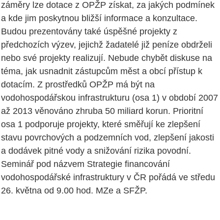
záměry lze dotace z OPŽP získat, za jakých podmínek
a kde jim poskytnou bližší informace a konzultace.
Budou prezentovány také úspěšné projekty z
předchozích výzev, jejichž žadatelé již peníze obdrželi
nebo své projekty realizují. Nebude chybět diskuse na
téma, jak usnadnit zástupcům měst a obcí přístup k
dotacím. Z prostředků OPŽP má být na
vodohospodářskou infrastrukturu (osa 1) v období 2007
až 2013 věnováno zhruba 50 miliard korun. Prioritní
osa 1 podporuje projekty, které směřují ke zlepšení
stavu povrchových a podzemních vod, zlepšení jakosti
a dodávek pitné vody a snižování rizika povodní.
Seminář pod názvem Strategie financování
vodohospodářské infrastruktury v ČR pořádá ve středu
26. května od 9.00 hod. MZe a SFŽP.