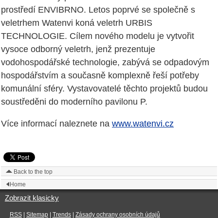
prostředí ENVIBRNO. Letos poprvé se společně s
veletrhem Watenvi koná veletrh URBIS
TECHNOLOGIE. Cílem nového modelu je vytvořit
vysoce odborný veletrh, jenž prezentuje
vodohospodářské technologie, zabývá se odpadovým
hospodářstvím a současně komplexně řeší potřeby
komunální sféry. Vystavovatelé těchto projektů budou
soustředěni do moderního pavilonu P.
Více informací naleznete na
www.watenvi.cz
Back to the top
Home
Zobrazit klasicky
RSS
|
Sitemap
|
Trends
|
Zásady ochrany osobních údajů