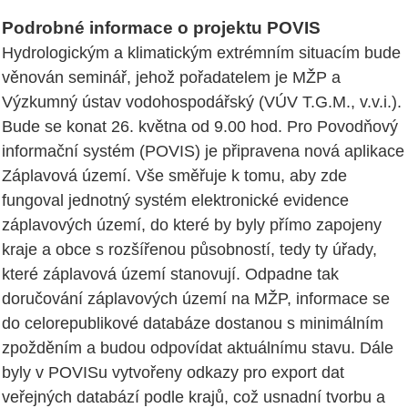
Podrobné informace o projektu POVIS
Hydrologickým a klimatickým extrémním situacím bude
věnován seminář, jehož pořadatelem je MŽP a
Výzkumný ústav vodohospodářský (VÚV T.G.M., v.v.i.).
Bude se konat 26. května od 9.00 hod. Pro Povodňový
informační systém (POVIS) je připravena nová aplikace
Záplavová území. Vše směřuje k tomu, aby zde
fungoval jednotný systém elektronické evidence
záplavových území, do které by byly přímo zapojeny
kraje a obce s rozšířenou působností, tedy ty úřady,
které záplavová území stanovují. Odpadne tak
doručování záplavových území na MŽP, informace se
do celorepublikové databáze dostanou s minimálním
zpožděním a budou odpovídat aktuálnímu stavu. Dále
byly v POVISu vytvořeny odkazy pro export dat
veřejných databází podle krajů, což usnadní tvorbu a