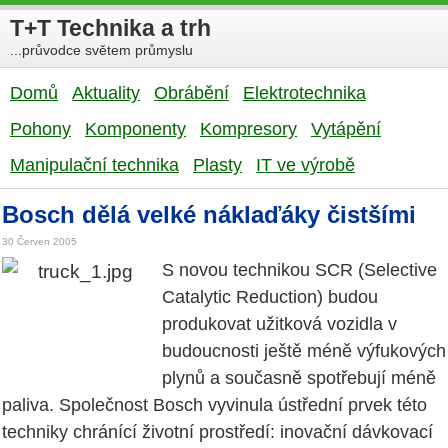
T+T Technika a trh
...průvodce světem průmyslu
Domů
Aktuality
Obrábění
Elektrotechnika
Pohony
Komponenty
Kompresory
Vytápění
Manipulační technika
Plasty
IT ve výrobě
Bosch dělá velké náklaďáky čistšími
30 Červen 2005
S novou technikou SCR (Selective
Catalytic Reduction) budou
produkovat užitková vozidla v
budoucnosti ještě méně výfukových
plynů a současně spotřebují méně
paliva. Společnost Bosch vyvinula ústřední prvek této
techniky chránící životní prostředí: inovační dávkovací