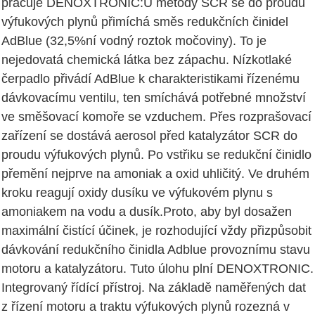
pracuje DENOXTRONIC:U metody SCR se do proudu
výfukových plynů přimíchá směs redukčních činidel
AdBlue (32,5%ní vodný roztok močoviny). To je
nejedovatá chemická látka bez zápachu. Nízkotlaké
čerpadlo přivádí AdBlue k charakteristikami řízenému
dávkovacímu ventilu, ten smíchává potřebné množství
ve směšovací komoře se vzduchem. Přes rozprašovací
zařízení se dostává aerosol před katalyzátor SCR do
proudu výfukových plynů. Po vstřiku se redukční činidlo
přemění nejprve na amoniak a oxid uhličitý. Ve druhém
kroku reagují oxidy dusíku ve výfukovém plynu s
amoniakem na vodu a dusík.Proto, aby byl dosažen
maximální čistící účinek, je rozhodující vždy přizpůsobit
dávkování redukčního činidla Adblue provoznímu stavu
motoru a katalyzátoru. Tuto úlohu plní DENOXTRONIC.
Integrovaný řídící přístroj. Na základě naměřených dat
z řízení motoru a traktu výfukových plynů rozezná v