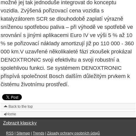
možné jej tak jednoduše integrovat do konceptu
vozidla. Zvýšená pořizovací cena vozidla s
katalyzátorem SCR se dlouhodobě zaplatí výrazně
sníženou spotřebou paliva – při výhodě ve spotřebě ve
srovnání s jinými aplikacemi Euro IV ve výši 5 % až 10
% se pořizovací náklady amortizují již po 110 000 - 360
000 km.V uzavřené několikaleté fázi zkoušek prokázal
DENOXTRONIC svoji efektivitu a svoji robustní a
spolehlivou funkci. Se systémem DENOXTRONIC
přispívá společnost Bosch dalším důležitým prvkem k
čistému životnímu prostředí.
Back to the top
Home
Zobrazit klasicky
RSS
|
Sitemap
|
Trends
|
Zásady ochrany osobních údajů