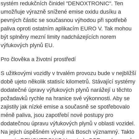
systém redukčních činidel "DENOXTRONIC". Ten
umožňuje výrazně snížené emise oxidu dusíku a
pevných částic se současnou výhodou při spotřebě
paliva oproti ostatním aplikacím EURO V. Tak mohou
být splněny mezní limity nadcházejících norem
výfukových plynů EU.
Pro člověka a životní prostředí
S užitkovými vozidly v trvalém provozu bude v nejbližší
době ujeto několik statisíc kilometrů. Stávající systémy
dodatečné úpravy výfukových plynů narážejí u těchto
požadavků rychle na hranice své výkonnosti. Aby se
zajistily jak nízké emise a současně se spotřebovalo
méně paliva, jsou zapotřebí nové postupy pro
dodatečnou úpravu výfukových plynů v oblasti vozidel.
Na jejich úspěšném vývoji má Bosch významný. Takto