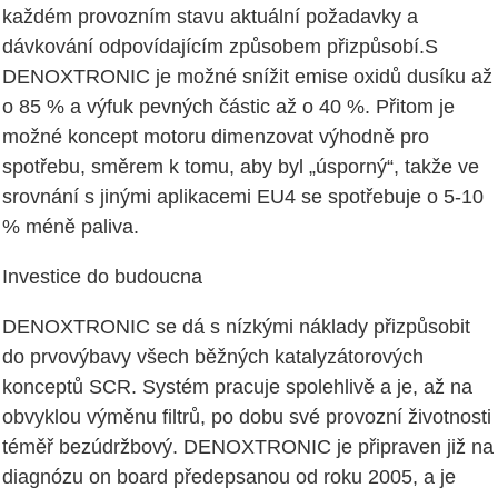
každém provozním stavu aktuální požadavky a
dávkování odpovídajícím způsobem přizpůsobí.S
DENOXTRONIC je možné snížit emise oxidů dusíku až
o 85 % a výfuk pevných částic až o 40 %. Přitom je
možné koncept motoru dimenzovat výhodně pro
spotřebu, směrem k tomu, aby byl „úsporný“, takže ve
srovnání s jinými aplikacemi EU4 se spotřebuje o 5-10
% méně paliva.
Investice do budoucna
DENOXTRONIC se dá s nízkými náklady přizpůsobit
do prvovýbavy všech běžných katalyzátorových
konceptů SCR. Systém pracuje spolehlivě a je, až na
obvyklou výměnu filtrů, po dobu své provozní životnosti
téměř bezúdržbový. DENOXTRONIC je připraven již na
diagnózu on board předepsanou od roku 2005, a je