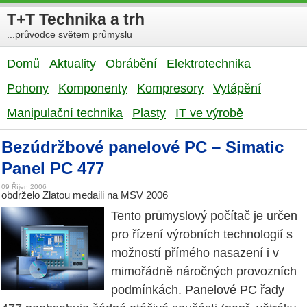
T+T Technika a trh
...průvodce světem průmyslu
Domů
Aktuality
Obrábění
Elektrotechnika
Pohony
Komponenty
Kompresory
Vytápění
Manipulační technika
Plasty
IT ve výrobě
Bezúdržbové panelové PC – Simatic
Panel PC 477
09 Říjen 2006
obdrželo Zlatou medaili na MSV 2006
Tento průmyslový počítač je určen
pro řízení výrobních technologií s
možností přímého nasazení i v
mimořádně náročných provozních
podmínkách. Panelové PC řady