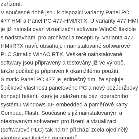
zařízení.
V současné době jsou k dispozici varianty Panel PC
477 HMI a Panel PC 477-HMI/RTX. U varianty 477 HMI
je již nainstalován vizualizační software WinCC flexible
s nadstavbami pro archivaci a receptury. Varianta 477-
HMI/RTX navíc obsahuje i nainstalované softwarové
PLC Simatic WinAC RTX. Veškeré nainstalované
softwary jsou připraveny a testovány již ve výrobě,
takže počítač je připraven k okamžitému použití.
Simatic Panel PC 477 je jedinečný tím, že spojuje
špičkové vlastnosti panelového PC a nový bezúdržbový
koncept řešení, který je založen na bázi operačního
systému Windows XP embedded a paměťové karty
Compact Flash. Současně s již nainstalovaným a
otestovaným softwarem pro řízení a vizualizaci
(softwarové PLC) tak na trh přichází zcela ojedinělý
výrobek vynikajících parametrů.