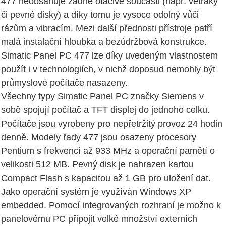
477 neobsahuje žádné otáčivé součásti (např. větráky
či pevné disky) a díky tomu je vysoce odolný vůči
rázům a vibracím. Mezi další přednosti přístroje patří
malá instalační hloubka a bezúdržbová konstrukce.
Simatic Panel PC 477 lze díky uvedeným vlastnostem
použít i v technologiích, v nichž doposud nemohly být
průmyslové počítače nasazeny.
Všechny typy Simatic Panel PC značky Siemens v
sobě spojují počítač a TFT displej do jednoho celku.
Počítače jsou vyrobeny pro nepřetržitý provoz 24 hodin
denně. Modely řady 477 jsou osazeny procesory
Pentium s frekvencí až 933 MHz a operační pamětí o
velikosti 512 MB. Pevný disk je nahrazen kartou
Compact Flash s kapacitou až 1 GB pro uložení dat.
Jako operační systém je využíván Windows XP
embedded. Pomocí integrovaných rozhraní je možno k
panelovému PC připojit velké množství externích