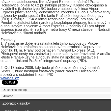
návaznou autobusovou linku Airport Express z nádraží Praha-
Holešovice, ohlásí to už při nákupu jízdenky. Kromě obyčejného a
zvláštního jízdného typu SC budou v autobusové lince Airport
Express platit všechny jednosměrné jízdenky ČD do 1. vozové třídy
a jízdenky podle speciálního tarifu Pražské integrované dopravy
(PID). Cestující ČSA v rámci rezervace "letenky" pro spoj SC
Pendolino získává také nárok na bezplatnou přepravu transferovým
autobusovým spojením Airport Express. Jízdenky ČD pro Airport
Express jsou platné i na lince metra trasy C mezi stanicemi Nádraží
Holešovice a Hlavní nádraží.
Zastávky
1. V současné době je zastávka letištního autobusu v Praze-
Holešovicích umístěna na autobusovém terminálu Dopravního
podniku hl. m. Prahy pod označením Airport Express (AE).
Přístupové cesty na zastávku jsou označeny směrovkami. V areálu
letiště Praha-Ruzyně autobusy staví na společné zastávce s
ostatními linkami Pražské integrované dopravy (PID).
2. Od 17.ledna 2006, kdy bude plně zprovozněn nový terminál
Sever 2, bude nástupní zastávka (směr Nádraží Holešovice)
společná s ostatními linkami PID.
www.csl.cz
Back to the top
Home
Zobrazit klasicky