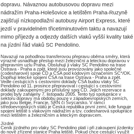
dopravu. Návaznou autobusovou dopravu mezi
nádražím Praha-Holešovice a letištěm Praha-Ruzyně
zajišťují nízkopodlažní autobusy Airport Express, které
jezdí v pravidelném třicetiminutovém taktu a navazují
mimo příjezdy a odjezdy dalších vlaků vyšší kvality také
na jízdní řád vlaků SC Pendolino.
Navazují na pohodlnou transferovou přepravu oběma směry, která
výrazně usnadňuje přestup mezi železniční a leteckou dopravou v
přepravním uzlu Praha. Obsluhují ji vlaky SC Pendolino na trase
Ostrava - Praha a zpět, které jsou provozovány jako společné
(codesharové) spoje ČD a ČSA pod kódovým označením SC*/OK.
Doplňují letecké spojení ČSA na trase Ostrava - Praha a zpět.
Vedle cestujících s cestovními doklady ČSA budou vlaky SC
Pendolino od 11. prosince přepravovat i cestující s cestovními
doklady zakoupenými pro příslušný spoj ČD. Jejich rezervace a
prodej byly zahájeny 7. listopadu 2005. Tento typ spolupráce v
sektoru dopravy má obdobu pouze v západoevropských zemích,
jako jsou Belgie, Francie, SRN či Švýcarsko. V rámci
středoevropských států je Česká republika první zemí, kde funguje
spojení letiště s vlakovým nádražím a tzv. codesharová spolupráce
mezi letištěm a železničním a leteckým dopravcem.
Jízdné
Ceník jízdného pro vlaky SC Pendolino platí i při zakoupení jízdenky
do nově zřízené stanice Praha letiště. Pokud chce cestující využít