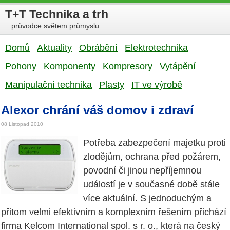
T+T Technika a trh
...průvodce světem průmyslu
Domů
Aktuality
Obrábění
Elektrotechnika
Pohony
Komponenty
Kompresory
Vytápění
Manipulační technika
Plasty
IT ve výrobě
Alexor chrání váš domov i zdraví
08 Listopad 2010
Potřeba zabezpečení majetku proti
zlodějům, ochrana před požárem,
povodní či jinou nepříjemnou
událostí je v současné době stále
více aktuální. S jednoduchým a
přitom velmi efektivním a komplexním řešením přichází
firma Kelcom International spol. s r. o., která na český