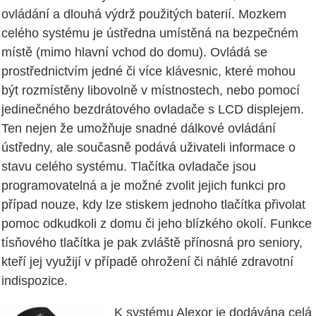
ovládání a dlouhá výdrž použitých baterií. Mozkem
celého systému je ústředna umístěná na bezpečném
místě (mimo hlavní vchod do domu). Ovládá se
prostřednictvím jedné či více klávesnic, které mohou
být rozmístěny libovolně v místnostech, nebo pomocí
jedinečného bezdrátového ovladače s LCD displejem.
Ten nejen že umožňuje snadné dálkové ovládání
ústředny, ale současně podává uživateli informace o
stavu celého systému. Tlačítka ovladače jsou
programovatelná a je možné zvolit jejich funkci pro
případ nouze, kdy lze stiskem jednoho tlačítka přivolat
pomoc odkudkoli z domu či jeho blízkého okolí. Funkce
tísňového tlačítka je pak zvláště přínosná pro seniory,
kteří jej využijí v případě ohrožení či náhlé zdravotní
indispozice.
K systému Alexor je dodávána celá