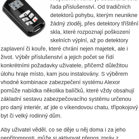
řada příslušenství. Od tradičních
detektorů pohybu, kterým neunikne
žádný zloděj, přes detektory tříštění
skla, které rozpoznají poškození
skelních výplní, až po detektory
zaplavení či kouře, které chrání nejen majetek, ale i
život. Výběr příslušenství a jejich počet se řídí
konkrétními požadavky uživatele, přičemž důležitou
úlohu hraje místo, kam jsou instalovány. S výběrem
vhodné kombinace zabezpečení systému Alexor
pomůže nabídka několika balíčků, které vždy obsahují
základní sestavu zabezpečovacího systému určenou
pro daný interiér, ať jde o víkendovou chatu, třípokojový
byt či velký rodinný dům.
Aby uživatel věděl, co se děje u něj doma i za jeho
nepřítomnosti, může si aktivovat přenos zpráv z