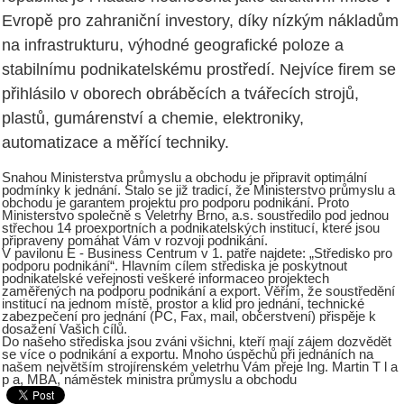
Evropě pro zahraniční investory, díky nízkým nákladům
na infrastrukturu, výhodné geografické poloze a
stabilnímu podnikatelskému prostředí. Nejvíce firem se
přihlásilo v oborech obráběcích a tvářecích strojů,
plastů, gumárenství a chemie, elektroniky,
automatizace a měřící techniky.
Snahou Ministerstva průmyslu a obchodu je připravit optimální
podmínky k jednání. Stalo se již tradicí, že Ministerstvo průmyslu a
obchodu je garantem projektu pro podporu podnikání. Proto
Ministerstvo společně s Veletrhy Brno, a.s. soustředilo pod jednou
střechou 14 proexportních a podnikatelských institucí, které jsou
připraveny pomáhat Vám v rozvoji podnikání.
V pavilonu E - Business Centrum v 1. patře najdete: „Středisko pro
podporu podnikání“. Hlavním cílem střediska je poskytnout
podnikatelské veřejnosti veškeré informaceo projektech
zaměřených na podporu podnikání a export. Věřím, že soustředění
institucí na jednom místě, prostor a klid pro jednání, technické
zabezpečení pro jednání (PC, Fax, mail, občerstvení) přispěje k
dosažení Vašich cílů.
Do našeho střediska jsou zváni všichni, kteří mají zájem dozvědět
se více o podnikání a exportu. Mnoho úspěchů při jednáních na
našem největším strojírenském veletrhu Vám přeje Ing. Martin T l a
p a, MBA, náměstek ministra průmyslu a obchodu