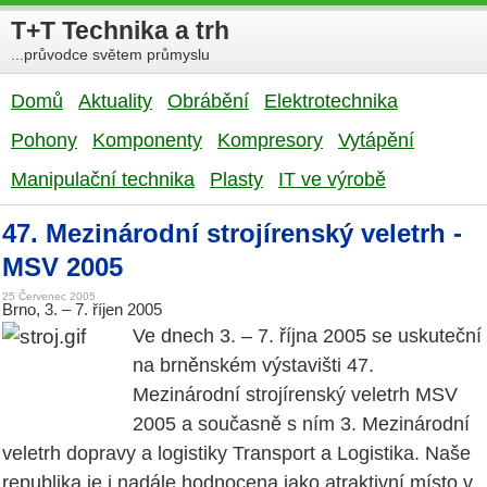
T+T Technika a trh
...průvodce světem průmyslu
Domů
Aktuality
Obrábění
Elektrotechnika
Pohony
Komponenty
Kompresory
Vytápění
Manipulační technika
Plasty
IT ve výrobě
47. Mezinárodní strojírenský veletrh -
MSV 2005
25 Červenec 2005
Brno, 3. – 7. říjen 2005
Ve dnech 3. – 7. října 2005 se uskuteční
na brněnském výstavišti 47.
Mezinárodní strojírenský veletrh MSV
2005 a současně s ním 3. Mezinárodní
veletrh dopravy a logistiky Transport a Logistika. Naše
republika je i nadále hodnocena jako atraktivní místo v