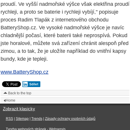
proudí. Ve vyšší nadmořské výšce však elektřina proudí
rychleji, a proto se baterie i rychleji vybíjí," popisuje
proces Radim Tlapák z internetového obchodu
BatteryShop.cz. Ve vysoké nadmořské výšce je navíc
chladnější počasí, které baterii také neprospívá. Pokud
jste horalové, můžete svá zařízení chránit alespoň před
zimou, a to tak, že je uložíte například do vnitřní kapsy
bundy, kde je tepleji.
www.BatteryShop.cz
Sdílet
Back to the top
Home
Zobrazit klasicky
RSS
|
Sitemap
|
Trends
|
Zásady ochrany osobních údajů
Tvorba webových stránek
- Webservis