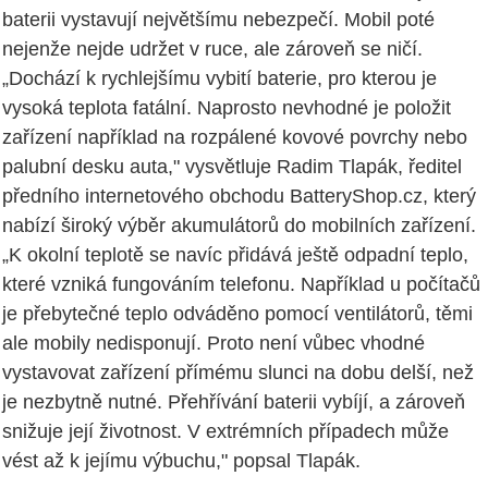
baterii vystavují největšímu nebezpečí. Mobil poté
nejenže nejde udržet v ruce, ale zároveň se ničí.
„Dochází k rychlejšímu vybití baterie, pro kterou je
vysoká teplota fatální. Naprosto nevhodné je položit
zařízení například na rozpálené kovové povrchy nebo
palubní desku auta," vysvětluje Radim Tlapák, ředitel
předního internetového obchodu BatteryShop.cz, který
nabízí široký výběr akumulátorů do mobilních zařízení.
„K okolní teplotě se navíc přidává ještě odpadní teplo,
které vzniká fungováním telefonu. Například u počítačů
je přebytečné teplo odváděno pomocí ventilátorů, těmi
ale mobily nedisponují. Proto není vůbec vhodné
vystavovat zařízení přímému slunci na dobu delší, než
je nezbytně nutné. Přehřívání baterii vybíjí, a zároveň
snižuje její životnost. V extrémních případech může
vést až k jejímu výbuchu," popsal Tlapák.