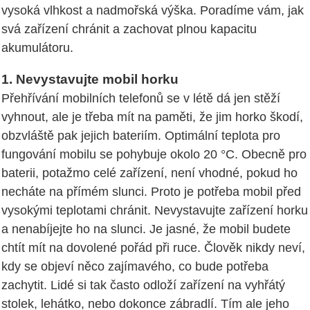
vysoká vlhkost a nadmořská výška. Poradíme vám, jak
svá zařízení chránit a zachovat plnou kapacitu
akumulátoru.
1. Nevystavujte mobil horku
Přehřívání mobilních telefonů se v létě dá jen stěží
vyhnout, ale je třeba mít na paměti, že jim horko škodí,
obzvláště pak jejich bateriím. Optimální teplota pro
fungování mobilu se pohybuje okolo 20 °C. Obecně pro
baterii, potažmo celé zařízení, není vhodné, pokud ho
necháte na přímém slunci. Proto je potřeba mobil před
vysokými teplotami chránit. Nevystavujte zařízení horku
a nenabíjejte ho na slunci. Je jasné, že mobil budete
chtít mít na dovolené pořád při ruce. Člověk nikdy neví,
kdy se objeví něco zajímavého, co bude potřeba
zachytit. Lidé si tak často odloží zařízení na vyhřátý
stolek, lehátko, nebo dokonce zábradlí. Tím ale jeho