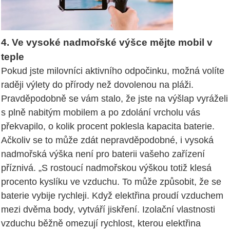
4. Ve vysoké nadmořské výšce mějte mobil v
teple
Pokud jste milovníci aktivního odpočinku, možná volíte
raději výlety do přírody než dovolenou na pláži.
Pravděpodobně se vám stalo, že jste na výšlap vyráželi
s plně nabitým mobilem a po zdolání vrcholu vás
překvapilo, o kolik procent poklesla kapacita baterie.
Ačkoliv se to může zdát nepravděpodobné, i vysoká
nadmořská výška není pro baterii vašeho zařízení
příznivá. „S rostoucí nadmořskou výškou totiž klesá
procento kyslíku ve vzduchu. To může způsobit, že se
baterie vybije rychleji. Když elektřina proudí vzduchem
mezi dvěma body, vytváří jiskření. Izolační vlastnosti
vzduchu běžně omezují rychlost, kterou elektřina