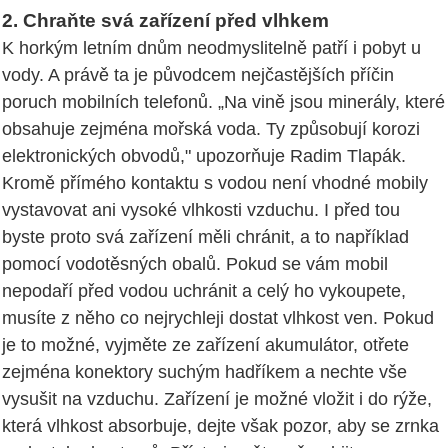
2. Chraňte svá zařízení před vlhkem
K horkým letním dnům neodmyslitelně patří i pobyt u
vody. A právě ta je původcem nejčastějších příčin
poruch mobilních telefonů. „Na vině jsou minerály, které
obsahuje zejména mořská voda. Ty způsobují korozi
elektronických obvodů," upozorňuje Radim Tlapák.
Kromě přímého kontaktu s vodou není vhodné mobily
vystavovat ani vysoké vlhkosti vzduchu. I před tou
byste proto svá zařízení měli chránit, a to například
pomocí vodotěsných obalů. Pokud se vám mobil
nepodaří před vodou uchránit a celý ho vykoupete,
musíte z něho co nejrychleji dostat vlhkost ven. Pokud
je to možné, vyjměte ze zařízení akumulátor, otřete
zejména konektory suchým hadříkem a nechte vše
vysušit na vzduchu. Zařízení je možné vložit i do rýže,
která vlhkost absorbuje, dejte však pozor, aby se zrnka