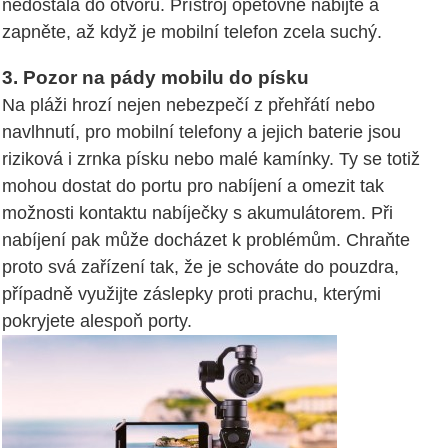
nedostala do otvorů. Přístroj opětovně nabijte a
zapněte, až když je mobilní telefon zcela suchý.
3. Pozor na pády mobilu do písku
Na pláži hrozí nejen nebezpečí z přehřátí nebo
navlhnutí, pro mobilní telefony a jejich baterie jsou
riziková i zrnka písku nebo malé kamínky. Ty se totiž
mohou dostat do portu pro nabíjení a omezit tak
možnosti kontaktu nabíječky s akumulátorem. Při
nabíjení pak může docházet k problémům. Chraňte
proto svá zařízení tak, že je schováte do pouzdra,
případně využijte záslepky proti prachu, kterými
pokryjete alespoň porty.