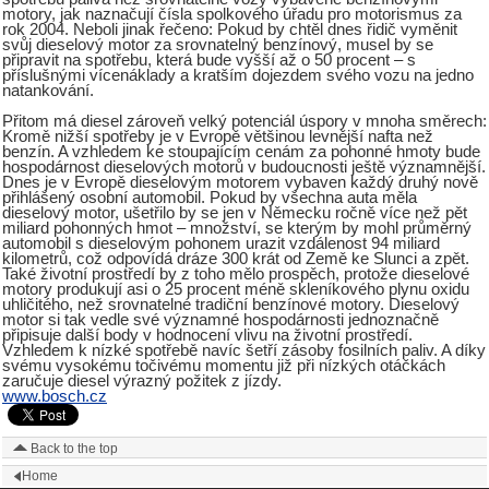
motory, jak naznačují čísla spolkového úřadu pro motorismus za
rok 2004. Neboli jinak řečeno: Pokud by chtěl dnes řidič vyměnit
svůj dieselový motor za srovnatelný benzínový, musel by se
připravit na spotřebu, která bude vyšší až o 50 procent – s
příslušnými vícenáklady a kratším dojezdem svého vozu na jedno
natankování.
Přitom má diesel zároveň velký potenciál úspory v mnoha směrech:
Kromě nižší spotřeby je v Evropě většinou levnější nafta než
benzín. A vzhledem ke stoupajícím cenám za pohonné hmoty bude
hospodárnost dieselových motorů v budoucnosti ještě významnější.
Dnes je v Evropě dieselovým motorem vybaven každý druhý nově
přihlášený osobní automobil. Pokud by všechna auta měla
dieselový motor, ušetřilo by se jen v Německu ročně více než pět
miliard pohonných hmot – množství, se kterým by mohl průměrný
automobil s dieselovým pohonem urazit vzdálenost 94 miliard
kilometrů, což odpovídá dráze 300 krát od Země ke Slunci a zpět.
Také životní prostředí by z toho mělo prospěch, protože dieselové
motory produkují asi o 25 procent méně skleníkového plynu oxidu
uhličitého, než srovnatelné tradiční benzínové motory. Dieselový
motor si tak vedle své významné hospodárnosti jednoznačně
připisuje další body v hodnocení vlivu na životní prostředí.
Vzhledem k nízké spotřebě navíc šetří zásoby fosilních paliv. A díky
svému vysokému točivému momentu již při nízkých otáčkách
zaručuje diesel výrazný požitek z jízdy.
www.bosch.cz
Back to the top
Home