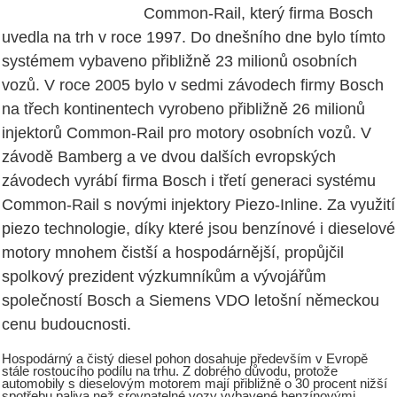
Common-Rail, který firma Bosch
uvedla na trh v roce 1997. Do dnešního dne bylo tímto
systémem vybaveno přibližně 23 milionů osobních
vozů. V roce 2005 bylo v sedmi závodech firmy Bosch
na třech kontinentech vyrobeno přibližně 26 milionů
injektorů Common-Rail pro motory osobních vozů. V
závodě Bamberg a ve dvou dalších evropských
závodech vyrábí firma Bosch i třetí generaci systému
Common-Rail s novými injektory Piezo-Inline. Za využití
piezo technologie, díky které jsou benzínové i dieselové
motory mnohem čistší a hospodárnější, propůjčil
spolkový prezident výzkumníkům a vývojářům
společností Bosch a Siemens VDO letošní německou
cenu budoucnosti.
Hospodárný a čistý diesel pohon dosahuje především v Evropě
stále rostoucího podílu na trhu. Z dobrého důvodu, protože
automobily s dieselovým motorem mají přibližně o 30 procent nižší
spotřebu paliva než srovnatelné vozy vybavené benzínovými