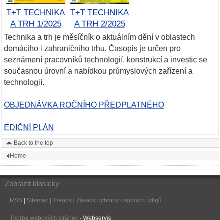
T+T TECHNIKA
T+T TECHNIKA
A TRH 1/2025
A TRH 2/2025
Technika a trh je měsíčník o aktuálním dění v oblastech
domácího i zahraničního trhu. Časopis je určen pro
seznámení pracovníků technologií, konstrukcí a investic se
současnou úrovní a nabídkou průmyslových zařízení a
technologií.
OBJEDNÁVKA ROČNÍHO PŘEDPLATNÉHO
EDIČNÍ PLÁN
Back to the top
Home
Zobrazit klasicky
RSS
|
Sitemap
|
Trends
|
Zásady ochrany osobních údajů
Tvorba webových stránek
- Webservis