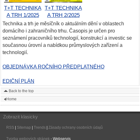
T+T TECHNIKA
T+T TECHNIKA
A TRH 1/2025
A TRH 2/2025
Technika a trh je měsíčník o aktuálním dění v oblastech
domácího i zahraničního trhu. Časopis je určen pro
seznámení pracovníků technologií, konstrukcí a investic se
současnou úrovní a nabídkou průmyslových zařízení a
technologií.
OBJEDNÁVKA ROČNÍHO PŘEDPLATNÉHO
EDIČNÍ PLÁN
Back to the top
Home
Zobrazit klasicky
RSS
|
Sitemap
|
Trends
|
Zásady ochrany osobních údajů
Tvorba webových stránek
- Webservis