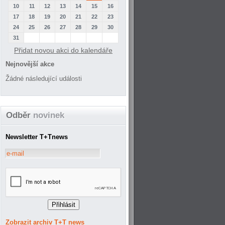
10
11
12
13
14
15
16
17
18
19
20
21
22
23
24
25
26
27
28
29
30
31
Přidat novou akci do kalendáře
Nejnovější akce
Žádné následující události
Odběr
novinek
Newsletter T+Tnews
Zobrazit archiv T+T news