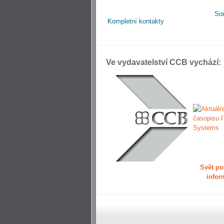
So
Kompletní kontakty
Ve vydavatelství CCB vychází:
Svět po
infor