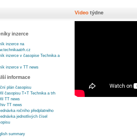
Video
týdne
níky inzerce
ík inzerce na
.technikaatrh.cz
ík inzerce v časopise Technika a
ík inzerce v TT news
lší informace
ční plán časopisu
fil časopisu T+T Technika a trh
fil TT news
chiv TT news
ednávka ročního předplatného
ednávka jednotlivých čísel
sopisu
glish summary