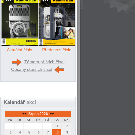
Aktuální číslo
Předchozí číslo
Témata příštích čísel
Obsahy starších čísel
Kalendář
akcí
<<
Srpen 2026
>>
Po
Út
St
Čt
Pá
So
Ne
1
2
3
4
5
6
7
8
9