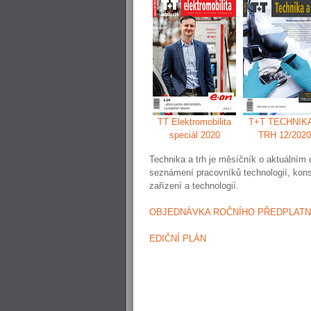
TT Elektromobilita
T+T TECHNIKA
speciál 2020
TRH 12/2020
Technika a trh je měsíčník o aktuálním 
seznámení pracovníků technologií, kons
zařízení a technologií.
OBJEDNÁVKA ROČNÍHO PŘEDPLAT
EDIČNÍ PLÁN