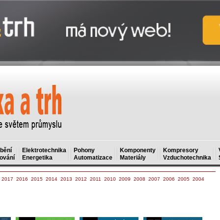
bění
Elektrotechnika
Pohony
Komponenty
Kompresory
ování
Energetika
Automatizace
Materiály
Vzduchotechnika
2017
2016
2015
2014
2013
2012
2011
2010
2009
2008
2007
2006
2005
2004