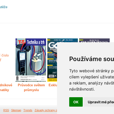
utěže
Používáme sou
Tyto webové stránky po
cílem vylepšení uživat
a reklam, analýzy návš
dnikové
Průvodce světem
Exkluzivně světem
Děláme Brno větší
P
návštěvnosti.
matiky
průmyslu
golfu
m
OK
Upravit mé pře
RSS
Sitemap
Trends
Zásady ochrany osobních údajů
Tvorba webových stránek Br