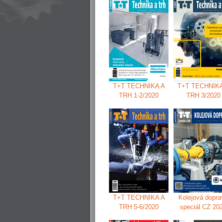
T+T TECHNIKA A
T+T TECHNIKA
TRH 1-2/2020
TRH 3/2020
T+T TECHNIKA A
Kolejová dopra
TRH 5-6/2020
speciál CZ 20