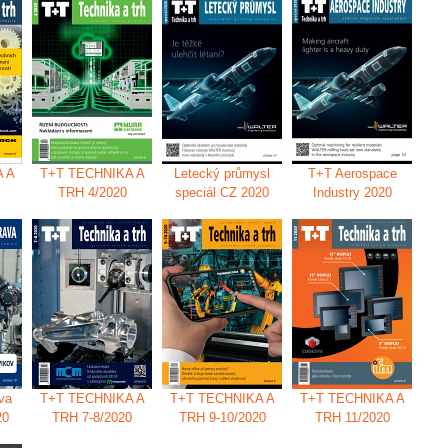
 A
T+T TECHNIKA A
Letecký průmysl
T+T Aerospace
TRH 4/2020
speciál CZ 2020
Industry 2020
va
T+T TECHNIKA A
T+T TECHNIKA A
T+T TECHNIKA A
20
TRH 7-8/2020
TRH 9-10/2020
TRH 11/2020