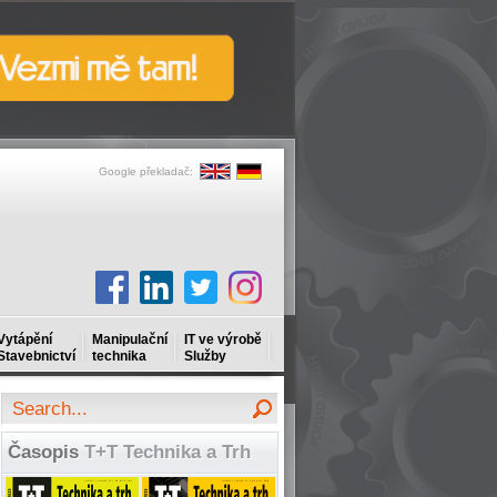
Google překladač:
Vytápění
Manipulační
IT ve výrobě
Stavebnictví
technika
Služby
Časopis
T+T Technika a Trh