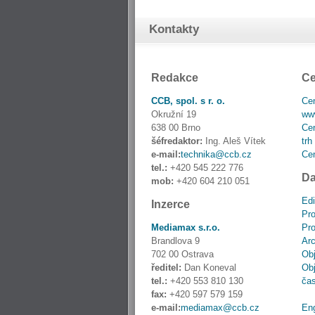
Kontakty
Redakce
Ce
CCB, spol. s r. o.
Cen
Okružní 19
www
638 00 Brno
Cen
šéfredaktor:
Ing. Aleš Vítek
trh
e-mail:
technika@ccb.cz
Cen
tel.:
+420 545 222 776
Da
mob:
+420 604 210 051
Edi
Inzerce
Pro
Mediamax s.r.o.
Pro
Brandlova 9
Ar
702 00 Ostrava
Obj
ředitel:
Dan Koneval
Obj
tel.:
+420 553 810 130
ča
fax:
+420 597 579 159
e-mail:
mediamax@ccb.cz
En