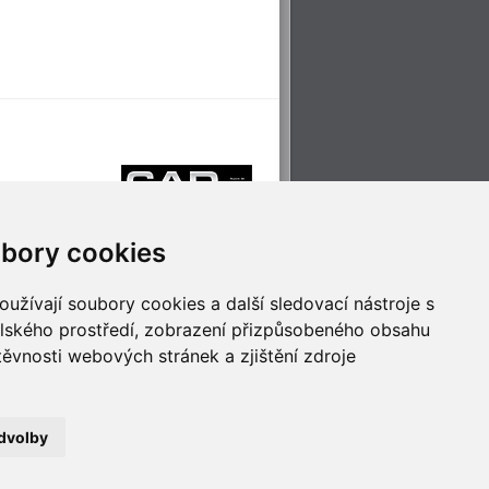
bory cookies
užívají soubory cookies a další sledovací nástroje s
elského prostředí, zobrazení přizpůsobeného obsahu
těvnosti webových stránek a zjištění zdroje
říjemné cestování
Technologie pro
ěstskou dopravou
inovaci
dvolby
no
- Webservis © 2023. Všechna práva vyhrazena.