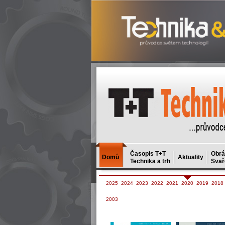
Časopis T+T
Obrá
Domů
Aktuality
Technika a trh
Svař
2025
2024
2023
2022
2021
2020
2019
2018
2003