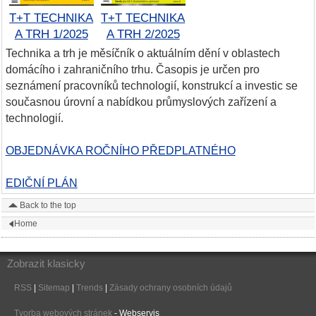
T+T TECHNIKA
T+T TECHNIKA
A TRH 1/2025
A TRH 2/2025
Technika a trh je měsíčník o aktuálním dění v oblastech
domácího i zahraničního trhu. Časopis je určen pro
seznámení pracovníků technologií, konstrukcí a investic se
současnou úrovní a nabídkou průmyslových zařízení a
technologií.
OBJEDNÁVKA ROČNÍHO PŘEDPLATNÉHO
EDIČNÍ PLÁN
Back to the top
Home
Zobrazit klasicky
RSS
|
Sitemap
|
Trends
|
Zásady ochrany osobních údajů
Tvorba webových stránek
- Webservis