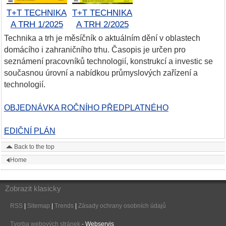
T+T TECHNIKA
T+T TECHNIKA
A TRH 1/2025
A TRH 2/2025
Technika a trh je měsíčník o aktuálním dění v oblastech
domácího i zahraničního trhu. Časopis je určen pro
seznámení pracovníků technologií, konstrukcí a investic se
současnou úrovní a nabídkou průmyslových zařízení a
technologií.
OBJEDNÁVKA ROČNÍHO PŘEDPLATNÉHO
EDIČNÍ PLÁN
Back to the top
Home
Zobrazit klasicky
RSS
|
Sitemap
|
Trends
|
Zásady ochrany osobních údajů
Tvorba webových stránek
- Webservis