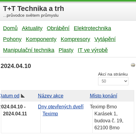
T+T Technika a trh
...průvodce světem průmyslu
Domů
Aktuality
Obrábění
Elektrotechnika
Pohony
Komponenty
Kompresory
Vytápění
Manipulační technika
Plasty
IT ve výrobě
2024.04.10
Akcí na stránku
Datum od
Název akce
Místo konání
2024.04.10 -
Dny otevřených dveří
Teximp Brno
2024.04.11
Teximp
Karásek 1,
budova č. 19,
62100 Brno