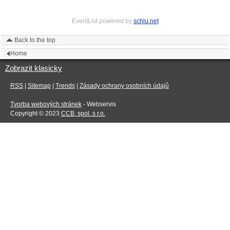
EventList powered by
schlu.net
Back to the top
Home
Zobrazit klasicky
RSS
|
Sitemap
|
Trends
|
Zásady ochrany osobních údajů
Tvorba webových stránek
- Webservis
Copyright © 2023
CCB, spol. s r.o.