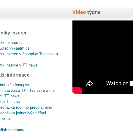
Video
týdne
níky inzerce
ík inzerce na
.technikaatrh.cz
ík inzerce v časopise Technika a
ík inzerce v TT news
lší informace
ční plán časopisu
fil časopisu T+T Technika a trh
fil TT news
chiv TT news
ednávka ročního předplatného
ednávka jednotlivých čísel
sopisu
glish summary