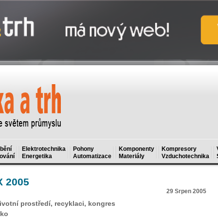
bění
Elektrotechnika
Pohony
Komponenty
Kompresory
ování
Energetika
Automatizace
Materiály
Vzduchotechnika
X
2005
29 Srpen 2005
votní prostředí, recyklaci, kongres
iko