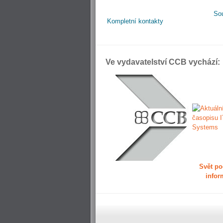
So
Kompletní kontakty
Ve vydavatelství CCB vychází:
Svět po
infor