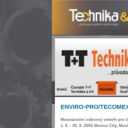
Časopis T+T
Obrá
Domů
Aktuality
Technika a trh
Svař
ENVIRO-PRO/TECOME
Mezinárodní odborný veletrh pro ži
1. 9. - 30. 9. 2005 Mexico City, Mex