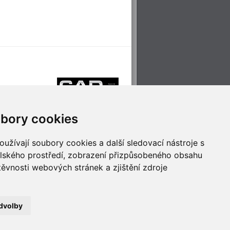
bory cookies
užívají soubory cookies a další sledovací nástroje s
elského prostředí, zobrazení přizpůsobeného obsahu
těvnosti webových stránek a zjištění zdroje
říjemné cestování
Technologie pro
ěstskou dopravou
inovaci
dvolby
no
- Webservis © 2023. Všechna práva vyhrazena.