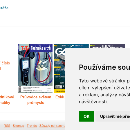
utěže
Používáme sou
Tyto webové stránky po
cílem vylepšení uživat
a reklam, analýzy návš
dnikové
Průvodce světem
Exkluzivně světem
Děláme Brno větší
P
návštěvnosti.
matiky
průmyslu
golfu
m
OK
Upravit mé pře
RSS
Sitemap
Trends
Zásady ochrany osobních údajů
Tvorba webových stránek Br