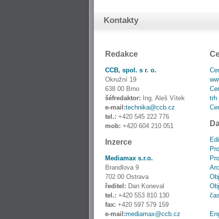
Kontakty
Redakce
Ce
CCB, spol. s r. o.
Cen
Okružní 19
www
638 00 Brno
Cen
šéfredaktor:
Ing. Aleš Vítek
trh
e-mail:
technika@ccb.cz
Cen
tel.:
+420 545 222 776
Da
mob:
+420 604 210 051
Edi
Inzerce
Pro
Mediamax s.r.o.
Pro
Brandlova 9
Ar
702 00 Ostrava
Obj
ředitel:
Dan Koneval
Obj
tel.:
+420 553 810 130
ča
fax:
+420 597 579 159
e-mail:
mediamax@ccb.cz
En