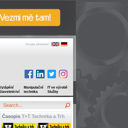
Google překladač:
Vytápění
Manipulační
IT ve výrobě
Stavebnictví
technika
Služby
Časopis
T+T Technika a Trh