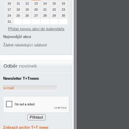
10
11
12
13
14
15
16
17
18
19
20
21
22
23
24
25
26
27
28
29
30
31
Přidat novou akci do kalendáře
Nejnovější akce
Žádné následující události
Odběr
novinek
Newsletter T+Tnews
Zobrazit archiv T+T news