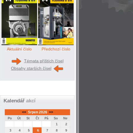
Aktuální číslo
Předchozí číslo
Témata příštích čísel
Obsahy starších čísel
Kalendář
akcí
<<
Srpen 2026
>>
Po
Út
St
Čt
Pá
So
Ne
1
2
3
4
5
6
7
8
9