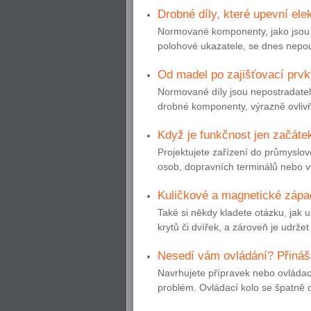
Drobné díly, které upevní ele
Normované komponenty, jako jsou p
polohové ukazatele, se dnes nepouží
Od madel po zajišťovací prvk
Normované díly jsou nepostradateln
drobné komponenty, výrazně ovlivňu
Když je funkčnost jen začáte
Projektujete zařízení do průmyslo
osob, dopravních terminálů nebo ve
Kuličkové a magnetické zápa
Také si někdy kladete otázku, jak u 
krytů či dvířek, a zároveň je udrže
Nesedí vám ovládání? Přináší
Navrhujete přípravek nebo ovládac
problém. Ovládací kolo se špatně 