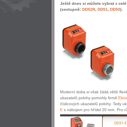
Ještě dnes si můžete vybrat z cel
(sestupně:
DD52R
,
DD51
,
DD50
).
Moderní doba si však žádá větší flexib
ukazatelů polohy pomohly firmě
Eles
číslicových ukazatelů polohy. Tedy u
E
s nábojem pro hřídel 20 mm. Pro rů