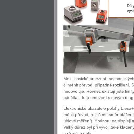
Mezi klasické omezení mechanických u
či měnit převod, případně rozlišení.
nedovoluje. Rovněž existují jisté lim
odečítat. Toto omezení s novým mag
Elektronické ukazatele polohy Elesa
měnit převod, rozlišení, směr otáčení
úhlové měření). Hodnotu na displeji 
Velký důraz byl při vývoji také kladený
a různých úhlů.