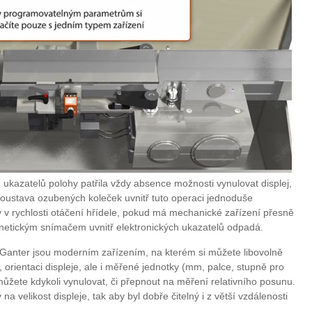
kazatelů polohy patřila vždy absence možnosti vynulovat displej,
 Soustava ozubených koleček uvnitř tuto operaci jednoduše
ity v rychlosti otáčení hřídele, pokud má mechanické zařízení přesně
netickým snímačem uvnitř elektronických ukazatelů odpadá.
+Ganter jsou moderním zařízením, na kterém si můžete libovolně
, orientaci displeje, ale i měřené jednotky (mm, palce, stupně pro
můžete kdykoli vynulovat, či přepnout na měření relativního posunu.
 na velikost displeje, tak aby byl dobře čitelný i z větší vzdálenosti