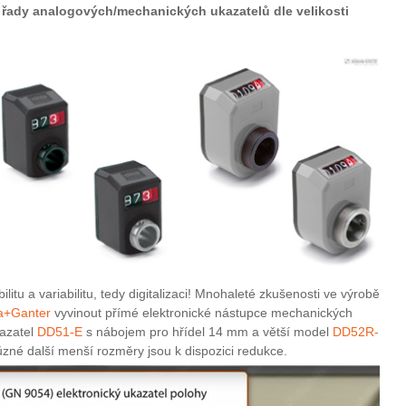
é řady analogových/mechanických ukazatelů dle velikosti
ilitu a variabilitu, tedy digitalizaci! Mnohaleté zkušenosti ve výrobě
a+Ganter
vyvinout přímé elektronické nástupce mechanických
kazatel
DD51-E
s nábojem pro hřídel 14 mm a větší model
DD52R-
zné další menší rozměry jsou k dispozici redukce.