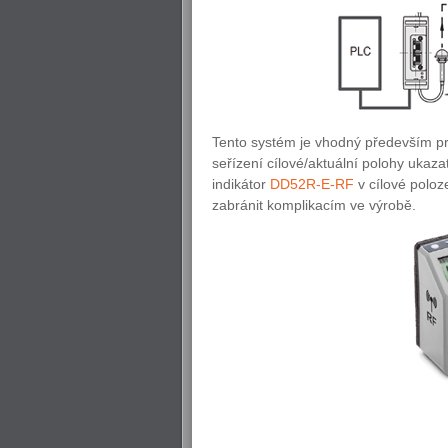
Tento systém je vhodný především pr
seřízení cílové/aktuální polohy ukaza
indikátor
DD52R-E-RF
v cílové poloz
zabránit komplikacím ve výrobě.