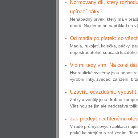
Normovaný díl, který rozhoduj
upínací páky?
Nenápadný prvek, který má v praxi 
oborů. Najdeme ho například na výr
Od madla po pístek: co všec
Madla, rukojeti, kolečka, páčky, pa
nepostradatelné součásti každého s
Vidím, tedy vím. Na co si dát
Hydraulické systémy jsou nepostrad
výrobní linky, zvedací zařízení, br
Uzavřít, odvzdušnit, vypustit.
Zátky a ventily jsou drobné komp
Většinou se jim ale nedostává tolik p
Jak předejít nechtěnému ote
V řadě průmyslových aplikací najde
prvků ke strojům a zařízením. Tako