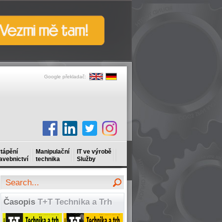
Google překladač:
tápění
Manipulační
IT ve výrobě
avebnictví
technika
Služby
Časopis
T+T Technika a Trh