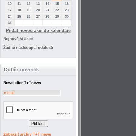
10
11
12
13
14
15
16
17
18
19
20
21
22
23
24
25
26
27
28
29
30
31
Přidat novou akci do kalendáře
Nejnovější akce
Žádné následující události
Odběr
novinek
Newsletter T+Tnews
Zobrazit archiv T+T news