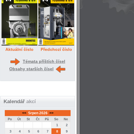
Aktuální číslo
Předchozí číslo
Témata příštích čísel
Obsahy starších čísel
Kalendář
akcí
<<
Srpen 2026
>>
Po
Út
St
Čt
Pá
So
Ne
1
2
3
4
5
6
7
8
9