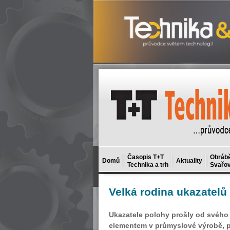
Časopis T+T
Obrábě
Domů
Aktuality
Technika a trh
Svařov
Velká
rodina ukazatelů
Ukazatele polohy prošly od svého
elementem v průmyslové výrobě, pr