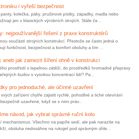
ktroniku i vyřeší bezpečnost
anty, kolečka, páky, pružinové pístky, západky, madla nebo
vají jen v klasických výrobních strojích. Stále ča...
y: nejpoužívanější řešení z praxe konstruktérů
ou součástí strojních konstrukcí. Přestože se často jedná o
jí funkčnost, bezpečnost a komfort obsluhy a tím ...
k aneb jak zamezit šíření ohně v konstrukci
vého prostředí s tepelnou zátěží, do prostředků hromadné přepravy
řejných budov s vysokou koncentrací lidí? Pa...
dky pro jednoduché, ale účinné uzavření
svých zařízení chytře zajistit rychlé, pohodlné a tiché otevírání
t bezpečně uzavřené, když se s nimi práv...
me návod, jak vybrat správné ruční kolo
í mechanismus. Všechno na papíře sedí, ale pak narazíte na
drží, obsluha nedosáhne na rukojeť pod správným úhle...