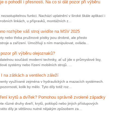
e o pohodlí i přesnosti. Na co si dát pozor při výběru
nezastupitelnou funkci. Nachází uplatnění v široké škále aplikací i
obních linkách, u přípravků, montážních z...
hno rozhýbe váš stroj uvidíte na MSV 2025
nty nebo třeba pružinové pístky jsou drobné, ale přesto
troje a zařízení. Umožňují s ním manipulovat, ovláda...
 pozor při výběru olejoznaků?
atelnou součástí moderní techniky, ať už jde o průmyslové lisy,
zdové systémy nebo řízení mobilních strojů. ...
 I na zátkách a ventilech záleží
onenty využívané zejména v hydraulických a mazacích systémech.
ozornosti, kolik by mělo. Tyto díly totiž roz...
vření krytů a dvířek? Pomohou správně zvolené západky
te různé druhy dveří, krytů, poklopů nebo jiných přístupových
véto díly je většinou nutné nějakým způsobem za...