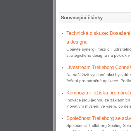
Související články:
Technická diskuze: Dosažení c
a designu
Objevte synergii mezi cíli udržite
strategického designu na pokrok v o
Livestream Trelleborg Conne
Na naší živě vysílané akci byl zd
řešení pro náročné aplikace. Podí
Kompozitní ložiska pro náro
Inovace jsou jednou ze základních 
inovativní myšlení ve všem, co dělá
Společnost Trelleborg se stá
Společnost Trelleborg Sealing Solu