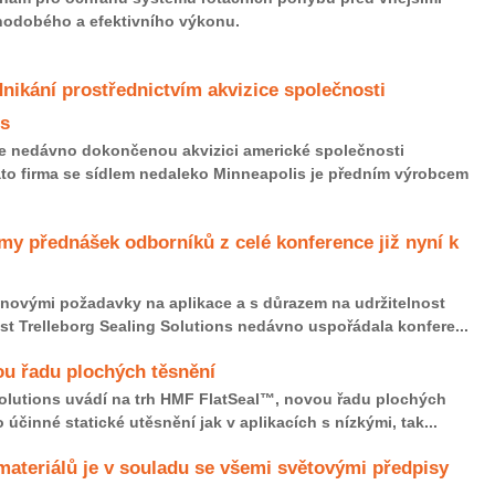
uhodobého a efektivního výkonu.
dnikání prostřednictvím akvizice společnosti
cs
e nedávno dokončenou akvizici americké společnosti
ato firma se sídlem nedaleko Minneapolis je předním výrobcem
my přednášek odborníků z celé konference již nyní k
 novými požadavky na aplikace a s důrazem na udržitelnost
t Trelleborg Sealing Solutions nedávno uspořádala konfere...
ou řadu plochých těsnění
Solutions uvádí na trh HMF FlatSeal™, novou řadu plochých
 účinné statické utěsnění jak v aplikacích s nízkými, tak...
ateriálů je v souladu se všemi světovými předpisy