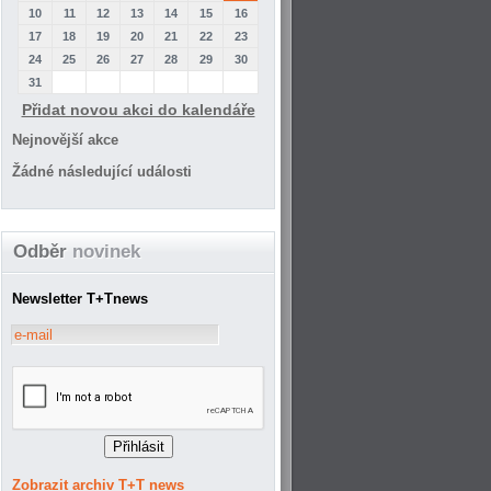
10
11
12
13
14
15
16
17
18
19
20
21
22
23
24
25
26
27
28
29
30
31
Přidat novou akci do kalendáře
Nejnovější akce
Žádné následující události
Odběr
novinek
Newsletter T+Tnews
Zobrazit archiv T+T news