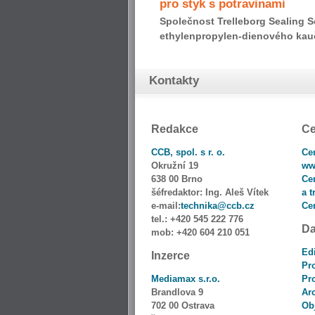
pro styk s potravinami
Společnost Trelleborg Sealing S
ethylenpropylen-dienového kauč
Kontakty
Redakce
Ce
CCB, spol. s r. o.
Ce
Okružní 19
ww
638 00 Brno
Ce
šéfredaktor:
Ing. Aleš Vítek
a t
e-mail:
technika@ccb.cz
Ce
tel.:
+420 545 222 776
Da
mob:
+420 604 210 051
Ed
Inzerce
Pro
Mediamax s.r.o.
Pr
Brandlova 9
Ar
702 00 Ostrava
Ob