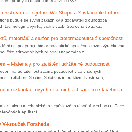
eteckého průmyslu dokončením akvizice význ...
“ Livestream – Together We Shape a Sustainable Future
utions buduje se svými zákazníky a dodavateli dlouhodobá
h technologií a vynikajících služeb. Společně se záka...
ktů, materiálů a služeb pro biofarmaceutické společnosti
& Medical podporuje biofarmaceutické společnosti svou výrobkovou
oučást zdravotnických přístrojů napomáhá z...
m – Materiály pro zajištění udržitelné budoucnosti
ledem na udržitelnost začíná požadovat více vhodných
st Trelleborg Sealing Solutions interaktivní livestream, ...
snění nízkootáčkových rotačních aplikací pro stavební a
 alternativou mechanického ucpávkového těsnění Mechanical Face
náročných aplikací
vý V-kroužek Forsheda
znam pro ochranu systémů rotačních pohybů před vnějšími