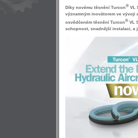
®
Díky novému těsnění Turcon
VL 
významným inovátorem ve vývoji 
®
osvědčeném těsnění Turcon
VL S
schopnost, snadnější instalaci, a j