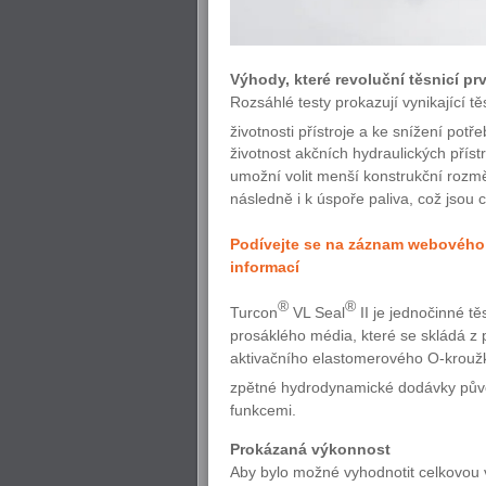
Výhody, které revoluční těsnicí pr
Rozsáhlé testy prokazují vynikající 
životnosti přístroje a ke snížení pot
životnost akčních hydraulických příst
umožní volit menší konstrukční rozmě
následně i k úspoře paliva, což jsou c
Podívejte se na záznam webového
informací
®
®
Turcon
VL Seal
II je jednočinné t
prosáklého média, které se skládá z 
aktivačního elastomerového O-kroužku
zpětné hydrodynamické dodávky pův
funkcemi.
Prokázaná výkonnost
Aby bylo možné vyhodnotit celkovou 