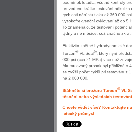
podmínek letadla, včetně kontroly p
provedeno krátké testování několika 
rychlosti nárůstu tlaku až 360 000 p
vysokofrekvenční cyklování až do 5 
To znamenalo, že testování potenciál
týdny a ne měsíce, což značně zkráti
Efektivita zpětné hydrodynamické d
®
®
Turcon
VL Seal
, který nyní předst
000 psi (cca 21 MPa) více než zdvojná
Akumulovaný prosak byl přibližně o 4 
se zvýšil počet cyklů při testování z 
na 2 000 000.
®
Stáhněte si brožuru Turcon
VL Se
těsnění nebo výsledcích testování
Chcete vědět více? Kontaktujte n
letecký průmysl