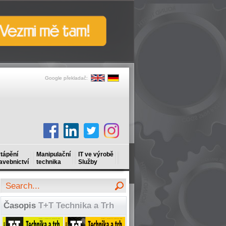
Google překladač:
tápění
Manipulační
IT ve výrobě
avebnictví
technika
Služby
Časopis
T+T Technika a Trh