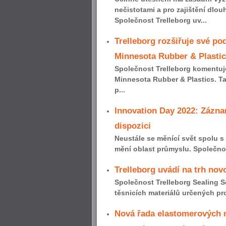
nečistotami a pro zajištění dlo
Společnost Trelleborg uv...
Trelleborg rozšiřuje své po
Minnesota Rubber & Plasti
Společnost Trelleborg komentuj
Minnesota Rubber & Plastics. T
p...
Innovation Day 2022: Zázna
dispozici
Neustále se měnící svět spolu s
mění oblast průmyslu. Společnos
Trelleborg uvádí na trh nov
Společnost Trelleborg Sealing 
těsnicích materiálů určených pro
Nová řada elastomerových m