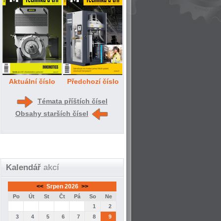
Aktuální číslo
Předchozí číslo
Témata příštích čísel
Obsahy starších čísel
Kalendář
akcí
<<
Srpen 2026
>>
Po
Út
St
Čt
Pá
So
Ne
1
2
3
4
5
6
7
8
9