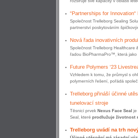
rozšiřuje své kapacity v oblasti l
“Partnerships for Innovation
Společnost Trelleborg Sealing Sol
partnerství poskytováním špičkovýc
Nová řada inovativních produ
Společnost Trelleborg Healthcare 
řadou BioPharmaPro™, která jako s
Future Polymers ‘23 Livestrea
Vzhledem k tomu, že průmysl s oh
polymerních řešení, pořádá společno
Trelleborg přináší účinné utě
tunelovací stroje
Těsnicí prvek
Nexus Face Seal
je
Seal, které
prodlužuje životnost 
Trelleborg uvádí na trh no
Účinné utěsnění má zásadní vý