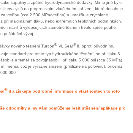
rosaku kapaliny a zpětné hydrodynamické dodávky. Mimo jiné bylo
miliony cyklů na progresivním zkušebním zařízení, které dosahuje
si za vteřinu (cca 2 500 MPa/vteřina) a umožňuje zrychlené
Hz při maximálním tlaku, nebo extrémních teplotních podmínkách.
ních návrhů vylepšujících samotné těsnění trvalo spíše pouhé
lo počáteční vývoj.
®
®
odávky nového těsnění Turcon
VL Seal
II, oproti původnímu
avuje standard pro tento typ hydraulického těsnění, se při tlaku 3
sobila a téměř se zdvojnásobil i při tlaku 5 000 psi (cca 35 MPa).
ml menší, což je výrazné snížení (přibližně na polovinu), přičemž
1 000 000
®
al
II a získejte podrobné informace o vlastnostech tohoto
aše odborníky a my Vám pomůžeme řešit utěsnění aplikace pro