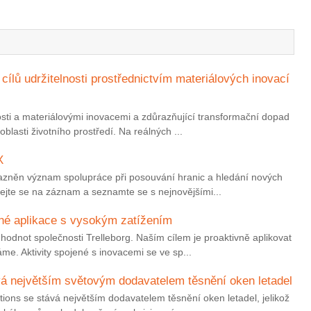
ílů udržitelnosti prostřednictvím materiálových inovací
lnosti a materiálovými inovacemi a zdůrazňující transformační dopad
blasti životního prostředí. Na reálných ...
X
ůrazněn význam spolupráce při posouvání hranic a hledání nových
vejte se na záznam a seznamte se s nejnovějšími...
čné aplikace s vysokým zatížením
hodnot společnosti Trelleborg. Naším cílem je proaktivně aplikovat
me. Aktivity spojené s inovacemi se ve sp...
vá největším světovým dodavatelem těsnění oken letadel
tions se stává největším dodavatelem těsnění oken letadel, jelikož