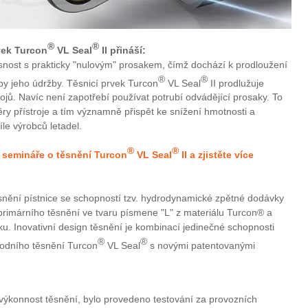
®
®
vek Turcon
VL Seal
II přináší:
těsnost s prakticky "nulovým" prosakem, čímž dochází k prodloužení
®
®
řeby jeho údržby. Těsnicí prvek Turcon
VL Seal
II prodlužuje
rojů. Navíc není zapotřebí používat potrubí odvádějící prosaky. To
ry přístroje a tím významně přispět ke snížení hmotnosti a
íle výrobců letadel.
®
®
 semináře o těsnění Turcon
VL Seal
II a zjistěte více
ěsnění pístnice se schopností tzv. hydrodynamické zpětné dodávky
primárního těsnění ve tvaru písmene "L" z materiálu Turcon® a
. Inovativní design těsnění je kombinací jedinečné schopnosti
®
®
odního těsnění Turcon
VL Seal
s novými patentovanými
výkonnost těsnění, bylo provedeno testování za provozních