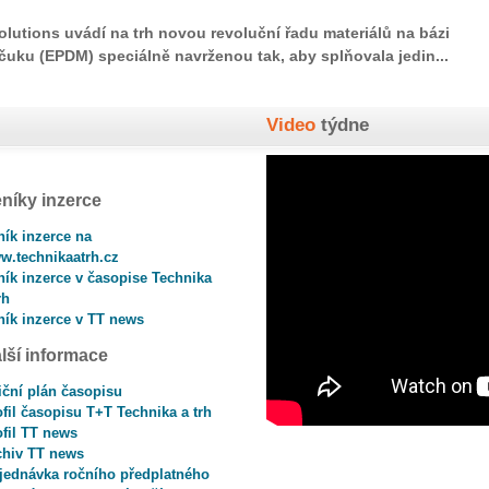
olutions uvádí na trh novou revoluční řadu materiálů na bázi
uku (EPDM) speciálně navrženou tak, aby splňovala jedin...
Video
týdne
níky inzerce
ník inzerce na
w.technikaatrh.cz
ník inzerce v časopise Technika
rh
ník inzerce v TT news
lší informace
iční plán časopisu
fil časopisu T+T Technika a trh
ofil TT news
chiv TT news
jednávka ročního předplatného