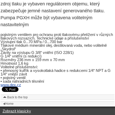
zdroj tlaku je vybaven regulátorem objemu, který
zabezpečuje jemné nastavení generovaného tlaku.
Pumpa PGXH může být vybavena volitelným
nastavitelným
pojistným ventilem pro ochranu proti tlakovému přetížení v různých
tlakových rozsazích. Technické údaje a příslušenství
Výstupní tlak 0...70 MPa / 0...700 bar
Tlakové médium minerální olej, destilovaná voda, nebo volitelně
„Skydrol“
Závity na výstupu G 3/8“ vnitřní (ISO 228/1)
G 1/4“ vnitřní (s redukcí)
Rozměry 236 mm x 159 mm x 70 mm
Hmotnost 1,6 kg
Volitelné příslušenství:
• přenosný kufřík a vysokotlaká hadice s redukcemi 1/4“ NPT a G
1/4“ vnější závit
• pojistný ventil
• sada náhradních těsnění
www.dex.cz
Back to the top
Home
Zobrazit klasicky