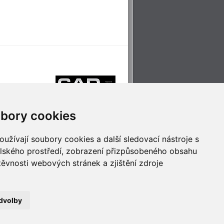
bory cookies
užívají soubory cookies a další sledovací nástroje s
elského prostředí, zobrazení přizpůsobeného obsahu
těvnosti webových stránek a zjištění zdroje
říjemné cestování
Technologie pro
ěstskou dopravou
inovaci
dvolby
no
- Webservis © 2023. Všechna práva vyhrazena.