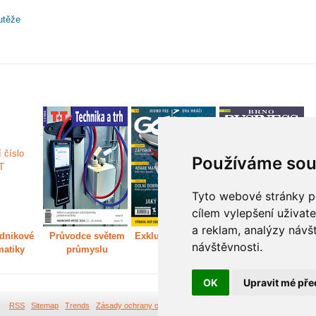
utěže
Používáme sou
Tyto webové stránky po
cílem vylepšení uživat
a reklam, analýzy návš
dnikové
Průvodce světem
Exkluzivně světem
Děláme Brno větší
P
návštěvnosti.
matiky
průmyslu
golfu
m
OK
Upravit mé pře
RSS
Sitemap
Trends
Zásady ochrany osobních údajů
Tvorba webových stránek Br