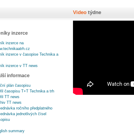
Video
týdne
níky inzerce
ík inzerce na
.technikaatrh.cz
ík inzerce v časopise Technika a
ík inzerce v TT news
lší informace
ční plán časopisu
fil časopisu T+T Technika a trh
fil TT news
chiv TT news
ednávka ročního předplatného
ednávka jednotlivých čísel
sopisu
glish summary