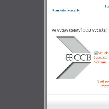
So
Kompletní kontakty
Ve vydavatelství CCB vychází:
Svět po
infor