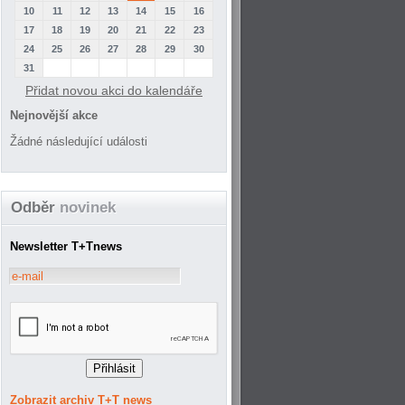
10
11
12
13
14
15
16
17
18
19
20
21
22
23
24
25
26
27
28
29
30
31
Přidat novou akci do kalendáře
Nejnovější akce
Žádné následující události
Odběr
novinek
Newsletter T+Tnews
Zobrazit archiv T+T news