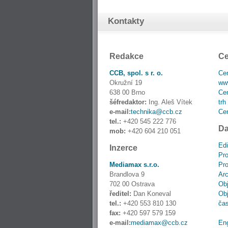
Kontakty
Redakce
Ce
CCB, spol. s r. o.
Cen
Okružní 19
www
638 00 Brno
Cen
šéfredaktor:
Ing. Aleš Vítek
trh
e-mail:
technika@ccb.cz
Cen
tel.:
+420 545 222 776
Da
mob:
+420 604 210 051
Edi
Inzerce
Pro
Mediamax s.r.o.
Pro
Brandlova 9
Ar
702 00 Ostrava
Obj
ředitel:
Dan Koneval
Obj
tel.:
+420 553 810 130
ča
fax:
+420 597 579 159
e-mail:
mediamax@ccb.cz
En