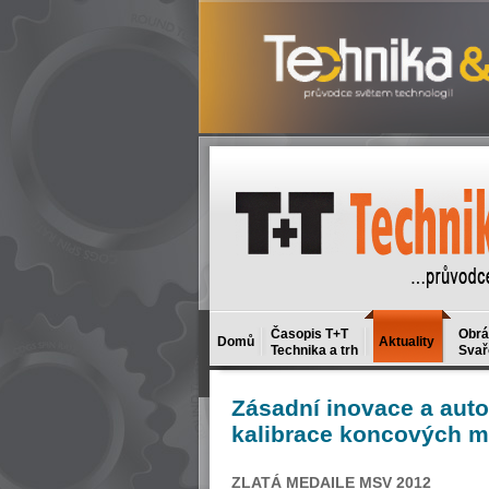
Časopis T+T
Obrá
Domů
Aktuality
Technika a trh
Svař
Zásadní
inovace a auto
kalibrace koncových m
ZLATÁ MEDAILE MSV 2012