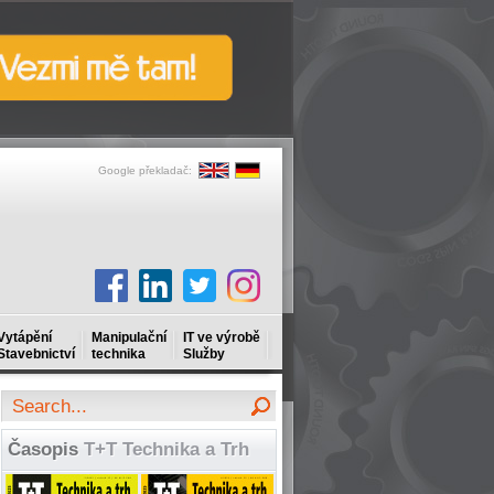
Google překladač:
Vytápění
Manipulační
IT ve výrobě
Stavebnictví
technika
Služby
Časopis
T+T Technika a Trh