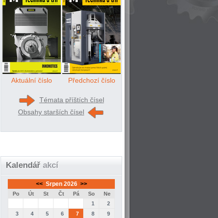
Aktuální číslo
Předchozí číslo
Témata příštích čísel
Obsahy starších čísel
Kalendář
akcí
<<
Srpen 2026
>>
Po
Út
St
Čt
Pá
So
Ne
1
2
3
4
5
6
7
8
9