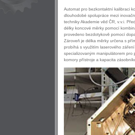
Automat pro bezkontaktní kalibraci k
dlouhodobé spolupráce mezi inovační
techniky Akademie věd ČR, v.v.i. Pře
délky koncové měrky pomocí kombinace
provedeno bezdotykově pomocí dopad
Zároveň je délka měrky určena s pří
probíhá s využitím laserového zářen
specializovaným manipulátorem pro 
komory přístroje a kapacita zásobník