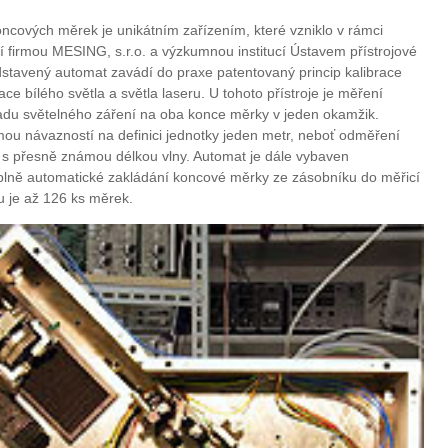
oncových měrek je unikátním zařízením, které vzniklo v rámci
 firmou MESING, s.r.o. a výzkumnou institucí Ústavem přístrojové
dstavený automat zavádí do praxe patentovaný princip kalibrace
 bílého světla a světla laseru. U tohoto přístroje je měření
u světelného záření na oba konce měrky v jeden okamžik.
mou návazností na definici jednotky jeden metr, neboť odměření
í s přesně známou délkou vlny. Automat je dále vybaven
plně automatické zakládání koncové měrky ze zásobníku do měřicí
u je až 126 ks měrek.