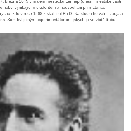
27. března 1845 v malém městečku Lennep (dnešní městské části
nebyl vynikajícím studentem a neuspěl ani při maturitě.
ychu, kde v roce 1869 získal titul Ph.D. Na studiu ho velmi zaujala
zika. Sám byl pilným experimentátorem, jakých je ve vědě třeba,