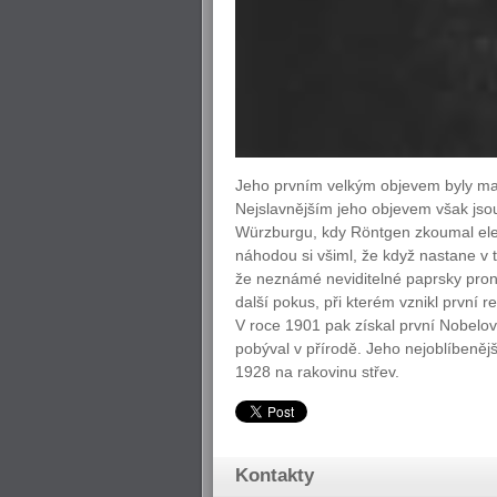
Jeho prvním velkým objevem byly magne
Nejslavnějším jeho objevem však jsou
Würzburgu, kdy Röntgen zkoumal elek
náhodou si všiml, že když nastane v tru
že neznámé neviditelné paprsky pronik
další pokus, při kterém vznikl první 
V roce 1901 pak získal první Nobelov
pobýval v přírodě. Jeho nejoblíbeněj
1928 na rakovinu střev.
Kontakty