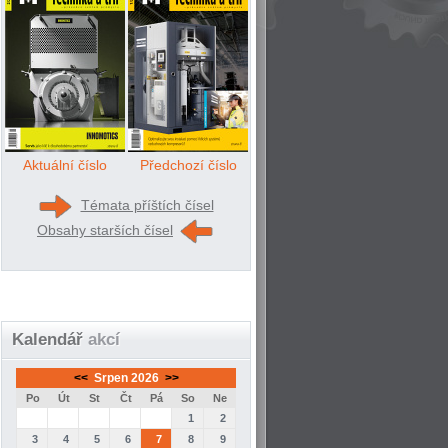
Aktuální číslo
Předchozí číslo
Témata příštích čísel
Obsahy starších čísel
Kalendář
akcí
<<
Srpen 2026
>>
Po
Út
St
Čt
Pá
So
Ne
1
2
3
4
5
6
7
8
9