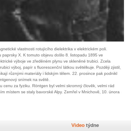
tické vlastnosti rotujícího dielektrika v elektrickém poli.
 paprsky X. K tomuto objevu došlo 8. listopadu 1895 ve
trické výboje ve zředěném plynu ve skleněné trubici. Zcela
bici výboj, papír s fluorescenční látkou světélkuje. Později zjistil,
ají různými materiály i lidským tělem. 22. prosince pak podnikl
rentgenový snímek na světě.
u cenu za fyziku. Röntgen byl velmi skromný člověk, velmi rád
ším místem se staly bavorské Alpy. Zemřel v Mnichově, 10. února
Video
týdne