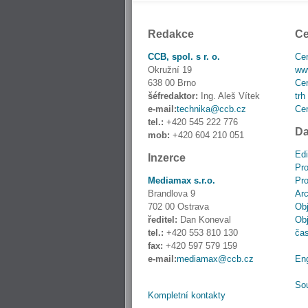
Redakce
Ce
CCB, spol. s r. o.
Cen
Okružní 19
www
638 00 Brno
Cen
šéfredaktor:
Ing. Aleš Vítek
trh
e-mail:
technika@ccb.cz
Cen
tel.:
+420 545 222 776
Da
mob:
+420 604 210 051
Edi
Inzerce
Pro
Mediamax s.r.o.
Pro
Brandlova 9
Ar
702 00 Ostrava
Obj
ředitel:
Dan Koneval
Obj
tel.:
+420 553 810 130
ča
fax:
+420 597 579 159
e-mail:
mediamax@ccb.cz
En
So
Kompletní kontakty