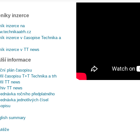
níky inzerce
ík inzerce na
.technikaatrh.cz
ík inzerce v časopise Technika a
ík inzerce v TT news
lší informace
ční plán časopisu
fil časopisu T+T Technika a trh
fil TT news
chiv TT news
ednávka ročního předplatného
ednávka jednotlivých čísel
sopisu
glish summary
utěže