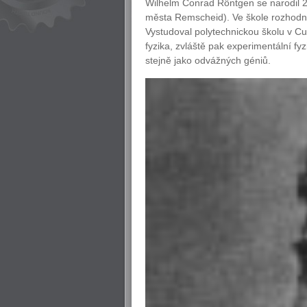
Wilhelm Conrad Röntgen se narodil 
města Remscheid). Ve škole rozhodně 
Vystudoval polytechnickou školu v Cur
fyzika, zvláště pak experimentální fy
stejně jako odvážných géniů.