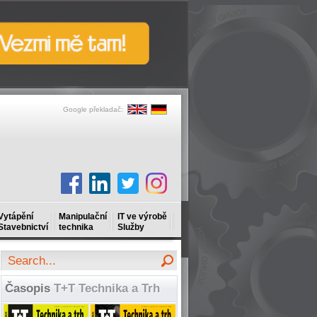
Google překladač:
Vytápění
Manipulační
IT ve výrobě
Stavebnictví
technika
Služby
Časopis
T+T Technika a Trh