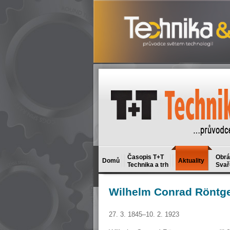
Časopis T+T
Obrá
Domů
Aktuality
Technika a trh
Svař
Wilhelm
Conrad Röntg
27. 3. 1845–10. 2. 1923