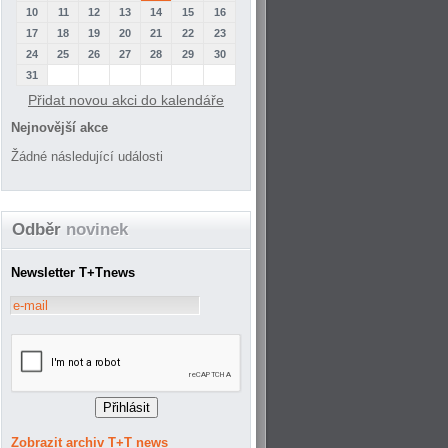
10
11
12
13
14
15
16
17
18
19
20
21
22
23
24
25
26
27
28
29
30
31
Přidat novou akci do kalendáře
Nejnovější akce
Žádné následující události
Odběr
novinek
Newsletter T+Tnews
Zobrazit archiv T+T news