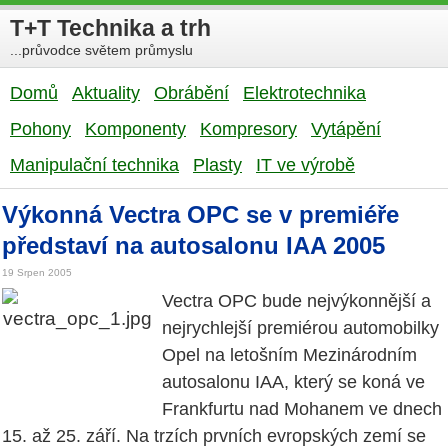
T+T Technika a trh
...průvodce světem průmyslu
Domů
Aktuality
Obrábění
Elektrotechnika
Pohony
Komponenty
Kompresory
Vytápění
Manipulační technika
Plasty
IT ve výrobě
Výkonná Vectra OPC se v premiéře
představí na autosalonu IAA 2005
19 Srpen 2005
Vectra OPC bude nejvýkonnější a
nejrychlejší premiérou automobilky
Opel na letošním Mezinárodním
autosalonu IAA, který se koná ve
Frankfurtu nad Mohanem ve dnech
15. až 25. září. Na trzích prvních evropských zemí se