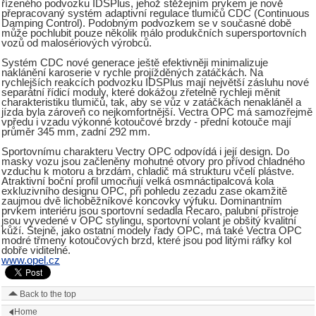
řízeného podvozku IDSPlus, jehož stěžejním prvkem je nově
přepracovaný systém adaptivní regulace tlumičů CDC (Continuous
Damping Control). Podobným podvozkem se v současné době
může pochlubit pouze několik málo produkčních supersportovních
vozů od malosériových výrobců.
Systém CDC nové generace ještě efektivněji minimalizuje
naklánění karoserie v rychle projížděných zatáčkách. Na
rychlejších reakcích podvozku IDSPlus mají největší zásluhu nové
separátní řídicí moduly, které dokážou zřetelně rychleji měnit
charakteristiku tlumičů, tak, aby se vůz v zatáčkách nenakláněl a
jízda byla zároveň co nejkomfortnější. Vectra OPC má samozřejmě
vpředu i vzadu výkonné kotoučové brzdy - přední kotouče mají
průměr 345 mm, zadní 292 mm.
Sportovnímu charakteru Vectry OPC odpovídá i její design. Do
masky vozu jsou začleněny mohutné otvory pro přívod chladného
vzduchu k motoru a brzdám, chladič má strukturu včelí plástve.
Atraktivní boční profil umocňují velká osmnáctipalcová kola
exkluzivního designu OPC, při pohledu zezadu zase okamžitě
zaujmou dvě lichoběžníkové koncovky výfuku. Dominantním
prvkem interiéru jsou sportovní sedadla Recaro, palubní přístroje
jsou vyvedené v OPC stylingu, sportovní volant je obšitý kvalitní
kůží. Stejně, jako ostatní modely řady OPC, má také Vectra OPC
modré třmeny kotoučových brzd, které jsou pod litými ráfky kol
dobře viditelné.
www.opel.cz
Back to the top
Home