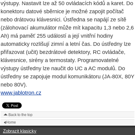
výstupy. Nastavit lze až 50 ovládacích kódů a karet. Do
konektoru datové sběrnice je možné zapojit počítač
nebo drátovou klávesnici. Ústředna se napájí ze sítě
(zálohovací akumulátor může mít kapacitu 1,3 nebo 2,6
Ah) má paměť 255 událostí a její vnitřní hodiny
automaticky rozlišují zimní a letní čas. Do ústředny lze
přiřazovat (učit) bezdrátové detektory, RC ovládače,
klávesnice, sirény a termostaty. Programovatelné
výstupy ústředny lze naučit do UC a AC modulů. Do
ústředny se zapojuje modul komunikátoru (JA-80X, 80Y
nebo 80V).
www.jablotron.cz
Back to the top
Home
Zobrazit klasicky