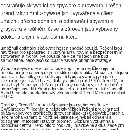
odstraňuje skrývající se spyware a grayware. Řešení
Trend Micro Anti-Spyware jsou vytvářena s cílem
umožnit přesné odhalení a odstranění spywaru a
graywaru v reálném čase a zároveň jsou vybaveny
zdokonalenými vlastnostmi, které
umožňují optimální škálovatelnost a snadné použití. Řešení jsou
navržena pro spolupráci s různým antivirovým a bezpečnostním
softwarem a mohou být použita na více místech sítě buď
samostatně, nebo jako součást vrstvené obranné strategie.
„Otázka spywaru je v tomto roce mezi třemi nejdůležitějšími
prioritami mnoha evropských ředitelů informatiky. Mnozí z nich jsou
postiženi důsledky nejškodlivějších typů spywaru, jako jsou
záznamníky stisků kláves, dialery a piráti prohlížečů. Trend Micro
nabízí výběr různých řešení pro brány i desktopy, což podnikům
umožňuje nasadit řešení odpovídající jejich infrastruktuře,“ uvedl
Aldo Rimondo, marketingový viceprezident Trend Micro pro oblast
EMEA.
Produkty Trend Micro Anti-Spyware jsou vybaveny funkcí
CWShredder™, jedním z nejefektivnějších řešení pro eliminaci
piráta webových prohlížečů (browser hijacker) CoolWebSearch a
jeho mnoha variant, z nichž některé se vyhýbají odhalení a
odstranění metodami stálých proměn. Globální výzkumná a
podpůrná centra Trend Micro poskytují pravidelné aktualizace pro
své produkty a zajišťují tak, že zákazníci budou chráněni před