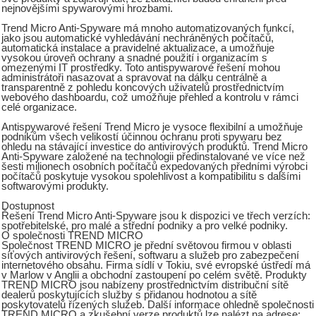
nejnovějšími spywarovými hrozbami.
Trend Micro Anti-Spyware má mnoho automatizovaných funkcí,
jako jsou automatické vyhledávání nechráněných počítačů,
automatická instalace a pravidelné aktualizace, a umožňuje
vysokou úroveň ochrany a snadné použití i organizacím s
omezenými IT prostředky. Toto antispywarové řešení mohou
administrátoři nasazovat a spravovat na dálku centrálně a
transparentně z pohledu koncových uživatelů prostřednictvím
webového dashboardu, což umožňuje přehled a kontrolu v rámci
celé organizace.
Antispywarové řešení Trend Micro je vysoce flexibilní a umožňuje
podnikům všech velikostí účinnou ochranu proti spywaru bez
ohledu na stávající investice do antivirových produktů. Trend Micro
Anti-Spyware založené na technologii předinstalované ve více než
šesti milionech osobních počítačů expedovaných předními výrobci
počítačů poskytuje vysokou spolehlivost a kompatibilitu s dalšími
softwarovými produkty.
Dostupnost
Řešení Trend Micro Anti-Spyware jsou k dispozici ve třech verzích:
spotřebitelské, pro malé a střední podniky a pro velké podniky.
O společnosti TREND MICRO
Společnost TREND MICRO je přední světovou firmou v oblasti
síťových antivirových řešení, softwaru a služeb pro zabezpečení
internetového obsahu. Firma sídlí v Tokiu, své evropské ústředí má
v Marlow v Anglii a obchodní zastoupení po celém světě. Produkty
TREND MICRO jsou nabízeny prostřednictvím distribuční sítě
dealerů poskytujících služby s přidanou hodnotou a sítě
poskytovatelů řízených služeb. Další informace ohledně společnosti
TREND MICRO a zkušební verze produktů lze nalézt na adrese: