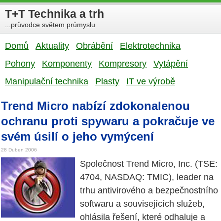
T+T Technika a trh
...průvodce světem průmyslu
Domů
Aktuality
Obrábění
Elektrotechnika
Pohony
Komponenty
Kompresory
Vytápění
Manipulační technika
Plasty
IT ve výrobě
Trend Micro nabízí zdokonalenou
ochranu proti spywaru a pokračuje ve
svém úsilí o jeho vymýcení
28 Duben 2006
Společnost Trend Micro, Inc. (TSE:
4704, NASDAQ: TMIC), leader na
trhu antivirového a bezpečnostního
softwaru a souvisejících služeb,
ohlásila řešení, které odhaluje a