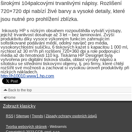
širokými 104palcovými trvanlivými nápisy. Rozlišení
720×720 dpi nabízí živé barvy a vysoké detaily, které
jsou nutné pro prohlížení zblízka.
Inkousty HP s nízkým obsahem rozpouštědla vytváří výstupy,
jejichž trvanlivost dosahuje až 3 let – bez laminování. Zvýší
produktivitu díky vysoce výkonným funkcím zahrnujícím
sofistikované podávání médií, odolný navíječ pro média,
vysokorychlostní sušičku, 6 tiskových kazet s kapacitou 1 000 ml,
rychlost až 30 m²/h při rozlišení 720×360 dpi a role podporující
média až do hmotnosti 110 kg. Tiskárna HP Designjet byla
vytvořena pro digitální tisková studia, oblast výroby nápisů a
sítotisku se středními tiskovými objemy, tj. pro firmy, které chtějí
rozšířit své možnosti a zachovat si vysokou úroveň produktivity při
nízkých nákladech.
http://h10010.www1.hp.com
Back to the top
Home
Zobrazit klasicky
RSS
|
Sitemap
|
Trends
|
Zásady ochrany osobních údajů
Tvorba webových stránek
- Webservis
Copyright © 2023
CCB, spol. s r.o.