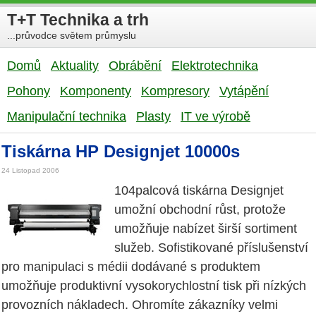
T+T Technika a trh
...průvodce světem průmyslu
Domů
Aktuality
Obrábění
Elektrotechnika
Pohony
Komponenty
Kompresory
Vytápění
Manipulační technika
Plasty
IT ve výrobě
Tiskárna HP Designjet 10000s
24 Listopad 2006
104palcová tiskárna Designjet
umožní obchodní růst, protože
umožňuje nabízet širší sortiment
služeb. Sofistikované příslušenství
pro manipulaci s médii dodávané s produktem
umožňuje produktivní vysokorychlostní tisk při nízkých
provozních nákladech. Ohromíte zákazníky velmi