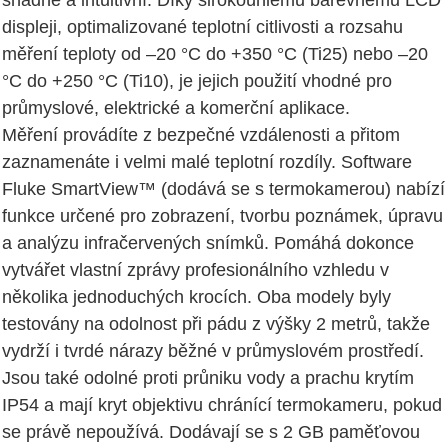
displeji, optimalizované teplotní citlivosti a rozsahu
měření teploty od –20 °C do +350 °C (Ti25) nebo –20
°C do +250 °C (Ti10), je jejich použití vhodné pro
průmyslové, elektrické a komerční aplikace.
Měření provádíte z bezpečné vzdálenosti a přitom
zaznamenáte i velmi malé teplotní rozdíly. Software
Fluke SmartView™ (dodává se s termokamerou) nabízí
funkce určené pro zobrazení, tvorbu poznámek, úpravu
a analýzu infračervených snímků. Pomáhá dokonce
vytvářet vlastní zprávy profesionálního vzhledu v
několika jednoduchých krocích. Oba modely byly
testovány na odolnost při pádu z výšky 2 metrů, takže
vydrží i tvrdé nárazy běžné v průmyslovém prostředí.
Jsou také odolné proti průniku vody a prachu krytím
IP54 a mají kryt objektivu chránící termokameru, pokud
se právě nepoužívá. Dodávají se s 2 GB paměťovou