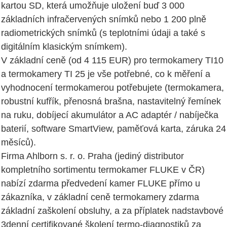
kartou SD, která umožňuje uložení buď 3 000
základních infračervených snímků nebo 1 200 plně
radiometrických snímků (s teplotními údaji a také s
digitálním klasickým snímkem).
V základní ceně (od 4 115 EUR) pro termokamery TI10
a termokamery TI 25 je vše potřebné, co k měření a
vyhodnocení termokamerou potřebujete (termokamera,
robustní kufřík, přenosná brašna, nastavitelný řemínek
na ruku, dobíjecí akumulátor a AC adaptér / nabíječka
baterií, software SmartView, paměťová karta, záruka 24
měsíců).
Firma Ahlborn s. r. o. Praha (jediný distributor
kompletního sortimentu termokamer FLUKE v ČR)
nabízí zdarma předvedení kamer FLUKE přímo u
zákazníka, v základní ceně termokamery zdarma
základní zaškolení obsluhy, a za příplatek nadstavbové
3denní certifikované školení termo-diagnostiků za