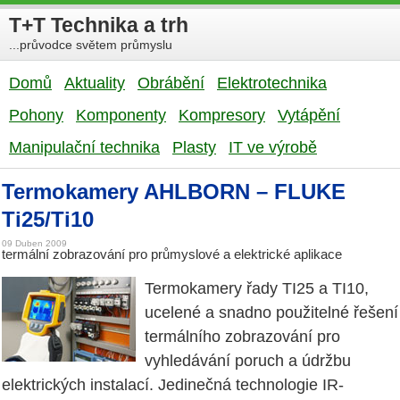
T+T Technika a trh
...průvodce světem průmyslu
Domů
Aktuality
Obrábění
Elektrotechnika
Pohony
Komponenty
Kompresory
Vytápění
Manipulační technika
Plasty
IT ve výrobě
Termokamery AHLBORN – FLUKE
Ti25/Ti10
09 Duben 2009
termální zobrazování pro průmyslové a elektrické aplikace
Termokamery řady TI25 a TI10,
ucelené a snadno použitelné řešení
termálního zobrazování pro
vyhledávání poruch a údržbu
elektrických instalací. Jedinečná technologie IR-