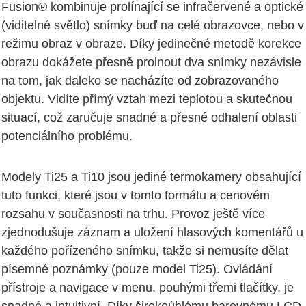
Fusion® kombinuje prolínající se infračervené a optické
(viditelné světlo) snímky buď na celé obrazovce, nebo v
režimu obraz v obraze. Díky jedinečné metodě korekce
obrazu dokážete přesně prolnout dva snímky nezávisle
na tom, jak daleko se nacházíte od zobrazovaného
objektu. Vidíte přímý vztah mezi teplotou a skutečnou
situací, což zaručuje snadné a přesné odhalení oblasti
potenciálního problému.
Modely Ti25 a Ti10 jsou jediné termokamery obsahující
tuto funkci, které jsou v tomto formátu a cenovém
rozsahu v současnosti na trhu. Provoz ještě více
zjednodušuje záznam a uložení hlasových komentářů u
každého pořízeného snímku, takže si nemusíte dělat
písemné poznámky (pouze model Ti25). Ovládání
přístroje a navigace v menu, pouhými třemi tlačítky, je
snadné a intuitivní. Díky širokoúhlému barevnému LCD