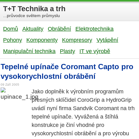
T+T Technika a trh
...průvodce světem průmyslu
Domů
Aktuality
Obrábění
Elektrotechnika
Pohony
Komponenty
Kompresory
Vytápění
Manipulační technika
Plasty
IT ve výrobě
Tepelné upínače Coromant Capto pro
vysokorychlostní obrábění
09 Září 2005
Jako doplněk k výrobním programům
přesných sklíčidel CoroGrip a HydroGrip
uvádí nyní firma Sandvik Coromant na trh
tepelné upínače. Vyvážená a štíhlá
konstrukce je činí vhodné pro
vysokorychlostní obrábění a pro výrobu