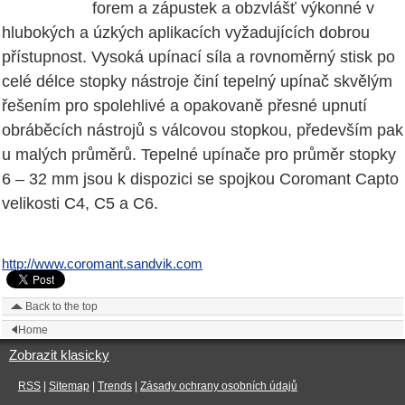
forem a zápustek a obzvlášť výkonné v
hlubokých a úzkých aplikacích vyžadujících dobrou
přístupnost. Vysoká upínací síla a rovnoměrný stisk po
celé délce stopky nástroje činí tepelný upínač skvělým
řešením pro spolehlivé a opakovaně přesné upnutí
obráběcích nástrojů s válcovou stopkou, především pak
u malých průměrů. Tepelné upínače pro průměr stopky
6 – 32 mm jsou k dispozici se spojkou Coromant Capto
velikosti C4, C5 a C6.
http://www.coromant.sandvik.com
Back to the top
Home
Zobrazit klasicky
RSS
|
Sitemap
|
Trends
|
Zásady ochrany osobních údajů