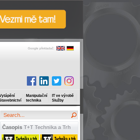
Google překladač:
Vytápění
Manipulační
IT ve výrobě
Stavebnictví
technika
Služby
Časopis
T+T Technika a Trh