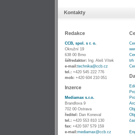
Kontakty
Redakce
Ce
CCB, spol. s r. o.
Cen
Okružní 19
www
638 00 Brno
Cen
šéfredaktor:
Ing. Aleš Vítek
trh
e-mail:
technika@ccb.cz
Cen
tel.:
+420 545 222 776
Da
mob:
+420 604 210 051
Edi
Inzerce
Pro
Mediamax s.r.o.
Pro
Brandlova 9
Ar
702 00 Ostrava
Obj
ředitel:
Dan Koneval
Obj
tel.:
+420 553 810 130
ča
fax:
+420 597 579 159
e-mail:
mediamax@ccb.cz
En