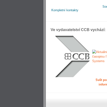
So
Kompletní kontakty
Ve vydavatelství CCB vychází:
Svět po
infor