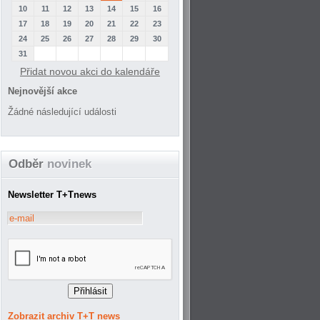
10
11
12
13
14
15
16
17
18
19
20
21
22
23
24
25
26
27
28
29
30
31
Přidat novou akci do kalendáře
Nejnovější akce
Žádné následující události
Odběr
novinek
Newsletter T+Tnews
Zobrazit archiv T+T news