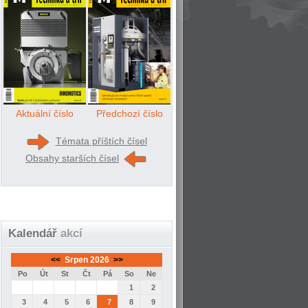
Aktuální číslo
Předchozí číslo
Témata příštích čísel
Obsahy starších čísel
Kalendář
akcí
<<
Srpen 2026
>>
Po
Út
St
Čt
Pá
So
Ne
1
2
3
4
5
6
7
8
9