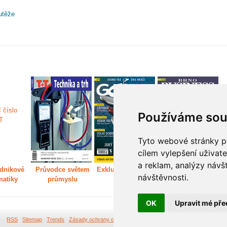
utěže
Používáme sou
Tyto webové stránky po
cílem vylepšení uživat
a reklam, analýzy návš
dnikové
Průvodce světem
Exkluzivně světem
Děláme Brno větší
P
návštěvnosti.
matiky
průmyslu
golfu
m
OK
Upravit mé pře
RSS
Sitemap
Trends
Zásady ochrany osobních údajů
Tvorba webových stránek Br