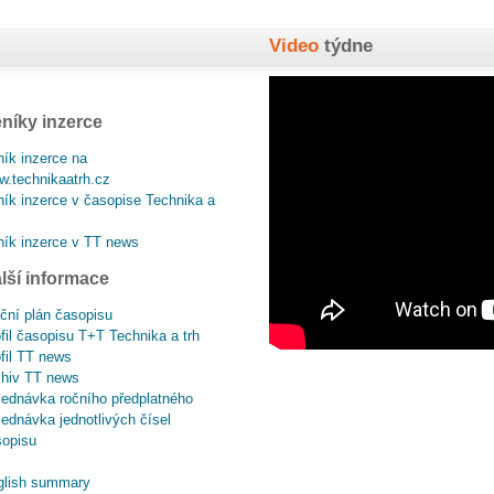
Video
týdne
níky inzerce
ík inzerce na
.technikaatrh.cz
ík inzerce v časopise Technika a
ík inzerce v TT news
lší informace
ční plán časopisu
fil časopisu T+T Technika a trh
fil TT news
chiv TT news
ednávka ročního předplatného
ednávka jednotlivých čísel
sopisu
glish summary