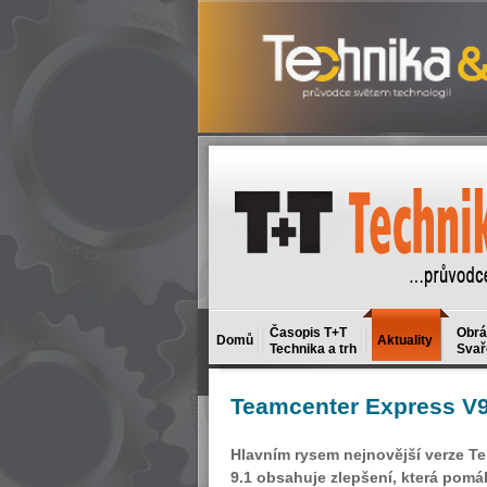
Časopis T+T
Obrá
Domů
Aktuality
Technika a trh
Svař
Teamcenter
Express V9
Hlavním rysem nejnovější verze Te
9.1 obsahuje zlepšení, která pomáh