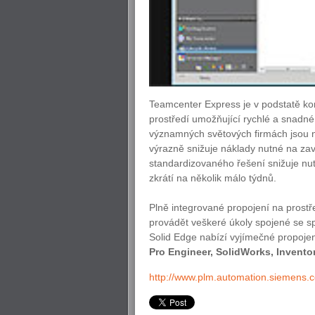
Teamcenter Express je v podstatě k
prostředí umožňující rychlé a snadn
významných světových firmách jsou n
výrazně snižuje náklady nutné na zav
standardizovaného řešení snižuje nu
zkrátí na několik málo týdnů.
Plně integrované propojení na prost
provádět veškeré úkoly spojené se sp
Solid Edge nabízí vyjímečné propo
Pro Engineer, SolidWorks, Invento
http://www.plm.automation.siemens.