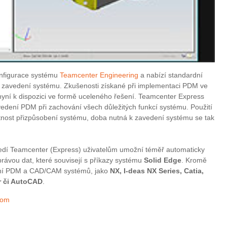
onfigurace systému
Teamcenter Engineering
a nabízí standardní
é zavedení systému. Zkušenosti získané při implementaci PDM ve
yní k dispozici ve formě uceleného řešení. Teamcenter Express
edení PDM při zachování všech důležitých funkcí systému. Použití
tnost přizpůsobení systému, doba nutná k zavedení systému se tak
ředí Teamcenter (Express) uživatelům umožní téměř automaticky
rávou dat, které souvisejí s příkazy systému
Solid Edge
. Kromě
jení PDM a CAD/CAM systémů, jako
NX, I-deas NX Series, Catia,
r či AutoCAD
.
com