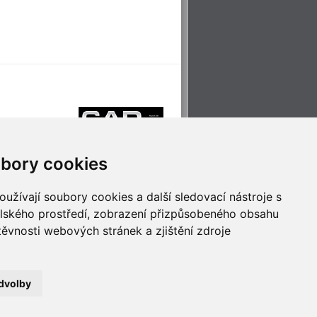
bory cookies
užívají soubory cookies a další sledovací nástroje s
elského prostředí, zobrazení přizpůsobeného obsahu
těvnosti webových stránek a zjištění zdroje
říjemné cestování
Technologie pro
ěstskou dopravou
inovaci
dvolby
no
- Webservis © 2023. Všechna práva vyhrazena.